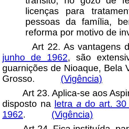
trânsito, no gôzo de f
licenças para tratame
pessoas da família, 
reforma por motivo de inv
Art 22. As vantagens
junho de 1962
, são extensi
guarnições de Nioaque, Bela 
Grosso.
(Vigência)
Art 23. Aplica-se aos Asp
disposto na
letra
a
do art. 30
1962
.
(Vigência)
Art 24. Fica instituída, p