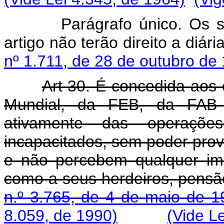
Parágrafo único. Os servi
artigo não terão direito a diár
nº 1.711, de 28 de outubro de
Art 30. É concedida ao
Mundial, da FEB, da FAB 
ativamente das operaçõ
incapacitados, sem poder prov
e não percebem qualquer imp
como a seus herdeiros, pensão
n.º 3.765, de 4 de maio de 1
8.059, de 1990)
(Vide L