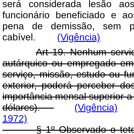
será considerada lesão aos
funcionário beneficiado e 
pena de demissão, sem pre
cabível.
(Vigência)
Art 19. Nenhum servidor
autárquico ou empregado em
serviço, missão, estudo ou f
exterior, poderá perceber dos
importância mensal superior a
dólares).
(Vigência)
1972)
§ 1º Observado o teto