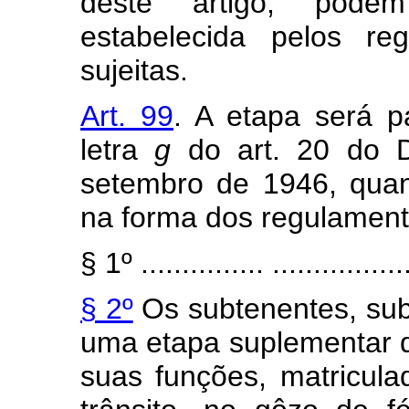
dêste artigo, pode
estabelecida pelos re
sujeitas.
Art. 99
. A etapa será p
letra
g
do art. 20 do D
setembro de 1946, qua
na forma dos regulamento
§ 1º ............... .................
§ 2º
Os subtenentes, subo
uma etapa suplementar q
suas funções, matricul