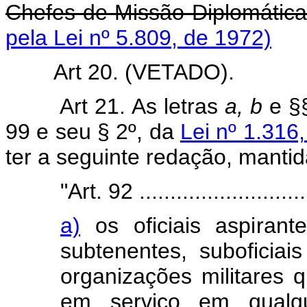
Chefes de Missão Diplomátic
pela Lei nº 5.809, de 1972)
Art 20. (VETADO).
Art 21. As letras
a, b
e §
99 e seu § 2º, da
Lei nº 1.316
ter a seguinte redação, manti
"Art. 92 ............................
a)
os oficiais aspirante
subtenentes, suboficia
organizações militares 
em serviço em qualq