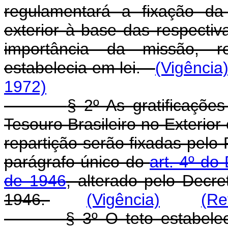
regulamentará a fixação da
exterior à base das respectiv
importância da missão, re
estabelecia em lei.
(Vigência
1972)
§ 2º As gratificaçõ
Tesouro Brasileiro no Exterior
repartição serão fixadas pelo
parágrafo único do
art. 4º do
de 1946
, alterado pelo Decre
1946.
(Vigência)
(Re
§ 3º O teto estabele