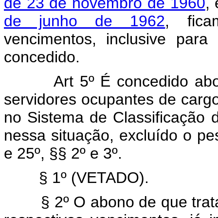
de 23 de novembro de 1960
,
de junho de 1962
, fica
vencimentos, inclusive para
concedido.
Art 5º É concedido ab
servidores ocupantes de carg
no Sistema de Classificação
nessa situação, excluído o pe
e 25º, §§ 2º e 3º.
§ 1º (VETADO).
§ 2º O abono de que trata ê