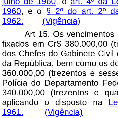
julho de 1960
, o
art. 4º da 
1960
, e o
§ 2º do art. 2º d
1962.
(Vigência)
Art 15. Os vencimentos 
fixados em Cr$ 380.000,00 (tr
dos Chefes do Gabinete Civil 
da República, bem como os do 
360.000,00 (trezentos e sess
Polícia do Departamento Fed
340.000,00 (trezentos e qua
aplicando o disposto na
L
1961.
(Vigência)