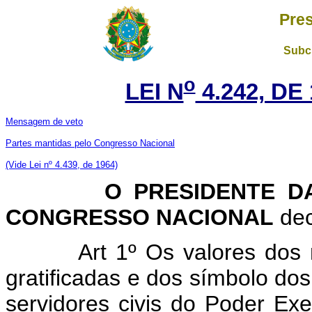
Pres
Subch
o
LEI N
4.242, DE
Mensagem de veto
Partes mantidas pelo Congresso Nacional
(Vide Lei nº 4.439, de 1964)
O PRESIDENTE DA 
CONGRESSO NACIONAL
dec
Art 1º Os valores dos
gratificadas e dos símbolo do
servidores civis do Poder Ex