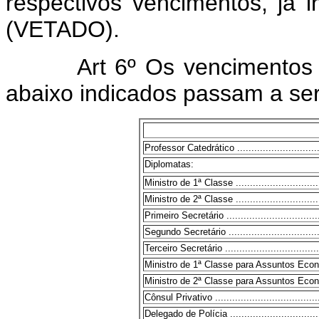
respectivos vencimentos, já i
(VETADO).
Art 6º Os vencimentos
abaixo indicados passam a 
Professor Catedrático .................................
Diplomatas:
Ministro de 1ª Classe .................................
Ministro de 2ª Classe .................................
Primeiro Secretário ....................................
Segundo Secretário ....................................
Terceiro Secretário ....................................
Ministro de 1ª Classe para Assuntos Econômicos
Ministro de 2ª Classe para Assuntos Econômicos
Cônsul Privativo .......................................
Delegado de Polícia ...................................