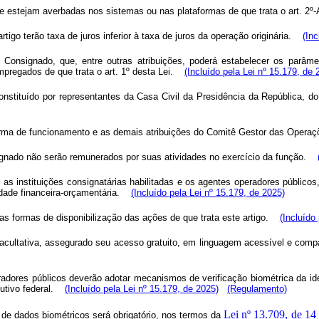
 que estejam averbadas nos sistemas ou nas plataformas de que trata o art. 2
rtigo terão taxa de juros inferior à taxa de juros da operação originária.
(Inc
o Consignado, que, entre outras atribuições, poderá estabelecer os parâm
mpregados de que trata o art. 1º desta Lei.
(Incluído pela Lei nº 15.179, de 
stituído por representantes da Casa Civil da Presidência da República, do
orma de funcionamento e as demais atribuições do Comitê Gestor das Operaç
nado não serão remunerados por suas atividades no exercício da função.
s instituições consignatárias habilitadas e os agentes operadores públicos
dade financeira-orçamentária.
(Incluído pela Lei nº 15.179, de 2025)
das formas de disponibilização das ações de que trata este artigo.
(Incluído
facultativa, assegurado seu acesso gratuito, em linguagem acessível e comp
operadores públicos deverão adotar mecanismos de verificação biométrica da i
tivo federal.
(Incluído pela Lei nº 15.179, de 2025)
(Regulamento)
Lei nº 13.709, de 14
 de dados biométricos será obrigatório, nos termos da