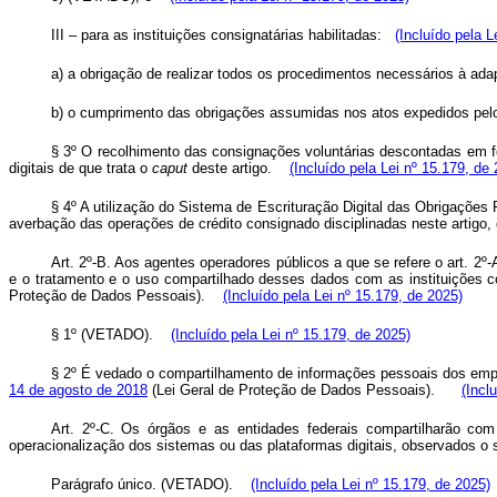
III – para as instituições consignatárias habilitadas:
(Incluído pela L
a) a obrigação de realizar todos os procedimentos necessários à ada
b) o cumprimento das obrigações assumidas nos atos expedidos pelo
§ 3º O recolhimento das consignações voluntárias descontadas em 
digitais de que trata o
caput
deste artigo.
(Incluído pela Lei nº 15.179, de
§ 4º A utilização do Sistema de Escrituração Digital das Obrigações 
averbação das operações de crédito consignado disciplinadas neste artig
Art. 2º-B. Aos agentes operadores públicos a que se refere o art. 2º
e o tratamento e o uso compartilhado desses dados com as instituições c
Proteção de Dados Pessoais).
(Incluído pela Lei nº 15.179, de 2025)
§ 1º (VETADO).
(Incluído pela Lei nº 15.179, de 2025)
§ 2º É vedado o compartilhamento de informações pessoais dos empre
14 de agosto de 2018
(Lei Geral de Proteção de Dados Pessoais).
(Incl
Art. 2º-C. Os órgãos e as entidades federais compartilharão com
operacionalização dos sistemas ou das plataformas digitais, observados o s
Parágrafo único. (VETADO).
(Incluído pela Lei nº 15.179, de 2025)