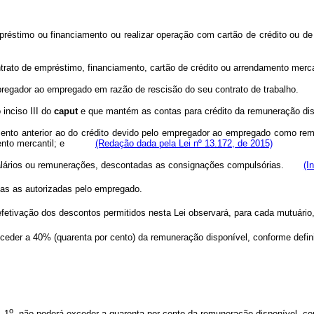
 empréstimo ou financiamento ou realizar operação com cartão de crédito ou
trato de empréstimo, financiamento, cartão de crédito ou arrendamento merc
pregador ao empregado em razão de rescisão do seu contrato de trabalho.
 inciso III do
caput
e que mantém as contas para crédito da remuneraçã
ento anterior ao do crédito devido pelo empregador ao empregado como remu
ndamento mercantil; e
(Redação dada pela Lei nº 13.172, de 2015)
, salários ou remunerações, descontadas as consignações compulsórias.
(I
ias as autorizadas pelo empregado.
etivação dos descontos permitidos nesta Lei observará, para cada mutuário, 
 exceder a 40% (quarenta por cento) da remuneração disponível, conforme de
o
. 1
, não poderá exceder a quarenta por cento da remuneração disponível, c