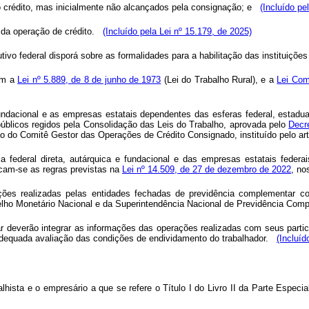
 crédito, mas inicialmente não alcançados pela consignação; e
(Incluído pe
 da operação de crédito.
(Incluído pela Lei nº 15.179, de 2025)
ivo federal disporá sobre as formalidades para a habilitação das instituições
tam a
Lei nº 5.889, de 8 de junho de 1973
(Lei do Trabalho Rural), e a
Lei Com
fundacional e as empresas estatais dependentes das esferas federal, estadual
licos regidos pela Consolidação das Leis do Trabalho, aprovada pelo
Decr
ção do Comitê Gestor das Operações de Crédito Consignado, instituído pelo ar
a federal direta, autárquica e fundacional e das empresas estatais fede
icam-se as regras previstas na
Lei nº 14.509, de 27 de dezembro de 2022
, n
rações realizadas pelas entidades fechadas de previdência complementar c
lho Monetário Nacional e da Superintendência Nacional de Previdência Comp
 deverão integrar as informações das operações realizadas com seus partici
 adequada avaliação das condições de endividamento do trabalhador.
(Incluíd
alhista e o empresário a que se refere o
Título I do Livro II da Parte Especia