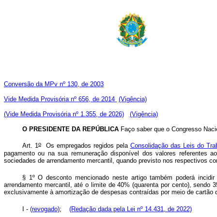
Conversão da MPv nº 130, de 2003
Vide Medida Provisória nº 656, de 2014
(Vigência)
(Vide Medida Provisória nº 1.355, de 2026)
(Vigência)
O PRESIDENTE DA REPÚBLICA
Faço saber que o Congresso Nacio
o
Art. 1
Os empregados regidos pela
Consolidação das Leis do Trab
pagamento ou na sua remuneração disponível dos valores referentes ao 
sociedades de arrendamento mercantil, quando previsto nos respecti
§ 1º O desconto mencionado neste artigo também poderá incidir s
arrendamento mercantil, até o limite de 40% (quarenta por cento), sendo 
exclusivamente à amortização de despesas contraídas por meio de cartão d
I -
(revogado)
;
(Redação dada pela Lei nº 14.431, de 2022)