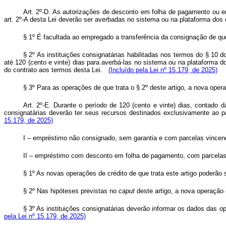
Art. 2º-D. As autorizações de desconto em folha de pagamento ou e
art. 2º-A desta Lei deverão ser averbadas no sistema ou na plataforma do
§ 1º É facultada ao empregado a transferência da consignação de que 
§ 2º As instituições consignatárias habilitadas nos termos do § 10 
até 120 (cento e vinte) dias para averbá-las no sistema ou na plataforma 
do contrato aos termos desta Lei.
(Incluído pela Lei nº 15.179, de 2025)
§ 3º Para as operações de que trata o § 2º deste artigo, a nova operaç
Art. 2º-E. Durante o período de 120 (cento e vinte) dias, contado 
consignatárias deverão ter seus recursos destinados exclusivamente a
15.179, de 2025)
I – empréstimo não consignado, sem garantia e com parcelas vincen
II – empréstimo com desconto em folha de pagamento, com parcelas
§ 1º As novas operações de crédito de que trata este artigo poderão s
§ 2º Nas hipóteses previstas no
caput
deste artigo, a nova operação d
§ 3º As instituições consignatárias deverão informar os dados das op
pela Lei nº 15.179, de 2025)