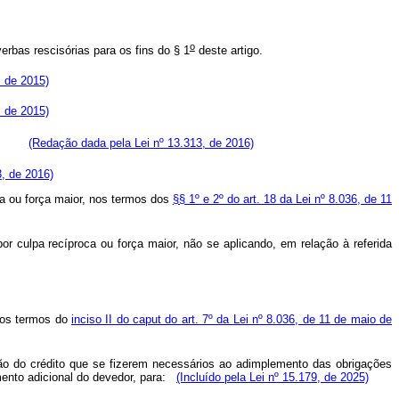
o
bas rescisórias para os fins do § 1
deste artigo.
, de 2015)
, de 2015)
tável:
(Redação dada pela Lei nº 13.313, de 2016)
3, de 2016)
ca ou força maior, nos termos dos
§§ 1º e 2º do art. 18 da Lei nº 8.036, de 11
or culpa recíproca ou força maior, não se aplicando, em relação à referida
 nos termos do
inciso II do caput do art. 7º da Lei nº 8.036, de 11 de maio de
ção do crédito que se fizerem necessários ao adimplemento das obrigações
nto adicional do devedor, para:
(Incluído pela Lei nº 15.179, de 2025)