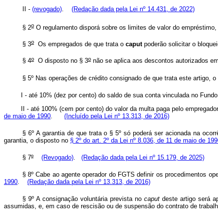
II -
(revogado)
.
(Redação dada pela Lei nº 14.431, de 2022)
o
§ 2
O regulamento disporá sobre os limites de valor do empréstimo,
o
§ 3
Os empregados de que trata o
caput
poderão solicitar o blo
o
o
§ 4
O disposto no § 3
não se aplica aos descontos autorizados 
§ 5º Nas operações de crédito consignado de que trata este artigo
I - até 10% (dez por cento) do saldo de sua conta vinculada no
II - até 100% (cem por cento) do valor da multa paga pelo empregad
de maio de 1990
.
(Incluído pela Lei nº 13.313, de 2016)
§ 6º A garantia de que trata o § 5º só poderá ser acionada na ocorr
garantia, o disposto no
§ 2º do art. 2º da Lei nº 8.036, de 11 de maio de 19
§ 7
º
(Revogado)
.
(Redação dada pela Lei nº 15.179, de 2025)
§ 8º Cabe ao agente operador do FGTS definir os procedimentos ope
1990
.
(Redação dada pela Lei nº 13.313, de 2016)
§ 9º A consignação voluntária prevista no
caput
deste artigo será a
assumidas, e, em caso de rescisão ou de suspensão do contrato de trabalh