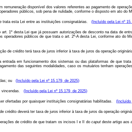
m remuneração disponível dos valores referentes ao pagamento de operações
s operadores públicos, sob pena de nulidade, conforme o disposto em ato do
trata esta Lei entre as instituições consignatárias.
(Incluído pela Lei nº 15
do art. 1º desta Lei que já possuam autorizações de desconto na data de ent
dos operadores públicos de que trata o art. 2º-A desta Lei, conforme ato do
ão de crédito terá taxa de juros inferior à taxa de juros da operação originári
da entrada em funcionamento dos sistemas ou das plataformas de que trata o
o pagamento das seguintes modalidades, caso os mutuários tenham operaç
das; ou
(Incluído pela Lei nº 15.179, de 2025)
 vincendas.
(Incluído pela Lei nº 15.179, de 2025)
er ofertadas por quaisquer instituições consignatárias habilitadas.
(Incluído
e crédito deverá ter taxa de juros inferior à taxa de juros da operação originár
erações de crédito de que tratam os incisos I e II do
caput
deste artigo aos a