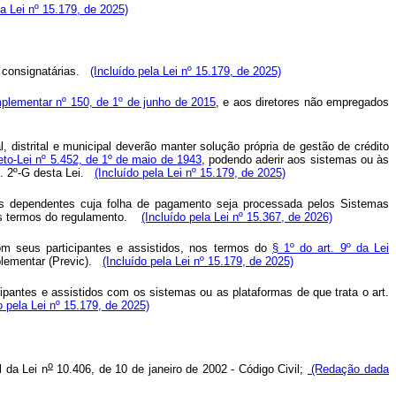
la Lei nº 15.179, de 2025)
 consignatárias.
(Incluído pela Lei nº 15.179, de 2025)
plementar nº 150, de 1º de junho de 2015
, e aos diretores não empregados
, distrital e municipal deverão manter solução própria de gestão de crédito
eto-Lei nº 5.452, de 1º de maio de 1943
, podendo aderir aos sistemas ou às
t. 2º-G desta Lei.
(Incluído pela Lei nº 15.179, de 2025)
rais dependentes cuja folha de pagamento seja processada pelos Sistemas
os termos do regulamento.
(Incluído pela Lei nº 15.367, de 2026)
om seus participantes e assistidos, nos termos do
§ 1º do art. 9º da Lei
lementar (Previc).
(Incluído pela Lei nº 15.179, de 2025)
pantes e assistidos com os sistemas ou as plataformas de que trata o art.
o pela Lei nº 15.179, de 2025)
o
l da Lei n
10.406, de 10 de janeiro de 2002 - Código Civil;
(Redação dada