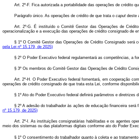
Art. 2º-F. Fica autorizada a portabilidade das operações de crédito
Parágrafo único. As operações de crédito de que trata o
caput
deste a
Art. 2º-G. É instituído o Comitê Gestor das Operações de Crédit
operacionalização e a execução das operações de crédito consignado de e
§ 1º O Comitê Gestor das Operações de Crédito Consignado será con
pela Lei nº 15.179, de 2025)
§ 2º O Poder Executivo federal regulamentará as competências, a f
§ 3º Os membros do Comitê Gestor das Operações de Crédito Consig
Art. 2º-H. O Poder Executivo federal fomentará, em cooperação com a
operações de crédito consignado de que trata esta Lei, conforme disponibili
§ 1º Ato do Poder Executivo federal definirá parâmetros e diretrizes 
§ 2º A adesão do trabalhador às ações de educação financeira será 
nº 15.179, de 2025)
Art. 2º-I. As instituições consignatárias habilitadas e os agentes 
meio dos sistemas ou das plataformas digitais conforme ato do Poder Execu
§ 1º O consentimento do trabalhador quanto à coleta e ao tratamento