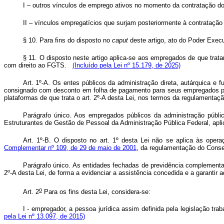
I – outros vínculos de emprego ativos no momento da contratação do
II – vínculos empregatícios que surjam posteriormente à contratação
§ 10. Para fins do disposto no
caput
deste artigo, ato do Poder Execut
§ 11. O disposto neste artigo aplica-se aos empregados de que tra
com direito ao FGTS.
(Incluído pela Lei nº 15.179, de 2025)
Art. 1º-A. Os entes públicos da administração direta, autárquica e 
consignado com desconto em folha de pagamento para seus empregados púb
plataformas de que trata o art. 2º-A desta Lei, nos termos da regulamenta
Parágrafo único. Aos empregados públicos da administração públic
Estruturantes de Gestão de Pessoal da Administração Pública Federal, apl
Art. 1º-B. O disposto no art. 1º desta Lei não se aplica às ope
Complementar nº 109, de 29 de maio de 2001
, da regulamentação do Conse
Parágrafo único. As entidades fechadas de previdência complementar
2º-A desta Lei, de forma a evidenciar a assistência concedida e a garantir
o
Art. 2
Para os fins desta Lei, considera-se:
I - empregador, a pessoa jurídica assim definida pela legislação trab
pela Lei nº 13.097, de 2015)