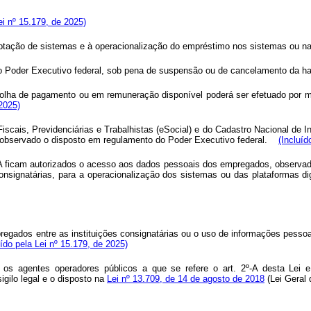
ei nº 15.179, de 2025)
ptação de sistemas e à operacionalização do empréstimo nos sistemas ou nas
 Poder Executivo federal, sob pena de suspensão ou de cancelamento da hab
folha de pagamento ou em remuneração disponível poderá ser efetuado por 
 2025)
Fiscais, Previdenciárias e Trabalhistas (eSocial) e do Cadastro Nacional de 
o, observado o disposto em regulamento do Poder Executivo federal.
(Incluíd
-A ficam autorizados o acesso aos dados pessoais dos empregados, observado o 
onsignatárias, para a operacionalização dos sistemas ou das plataformas di
gados entre as instituições consignatárias ou o uso de informações pessoai
uído pela Lei nº 15.179, de 2025)
 os agentes operadores públicos a que se refere o art. 2º-A desta Lei 
igilo legal e o disposto na
Lei nº 13.709, de 14 de agosto de 2018
(Lei Geral