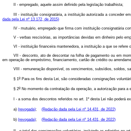
II - empregado, aquele assim definido pela legislação trabalhista;
III -
instituição consignatária, a instituição autorizada a conceder
dada pela Lei nº 13.172, de 2015)
IV -
mutuário, empregado que firma com instituição consignatária con
V - verbas rescisórias, as importâncias devidas em dinheiro pelo em
VI - instituição financeira mantenedora, a instituição a que se refere o
VII - desconto, ato de descontar na folha de pagamento ou em mom
em operação de empréstimo, financiamento, cartão de crédito ou arre
VIII - remuneração disponível, os vencimentos, subsídios, soldos
o
§ 1
Para os fins desta Lei, são consideradas consignações voluntár
o
§ 2
No momento da contratação da operação, a autorização para a ef
I - a soma dos descontos referidos no art. 1º desta Lei não poderá
a)
(revogada)
;
(Redação dada pela Lei nº 14.431, de 2022)
b)
(revogada)
;
(Redação dada pela Lei nº 14.431, de 2022)
II - o total das consignações voluntárias, incluindo as referidas no art