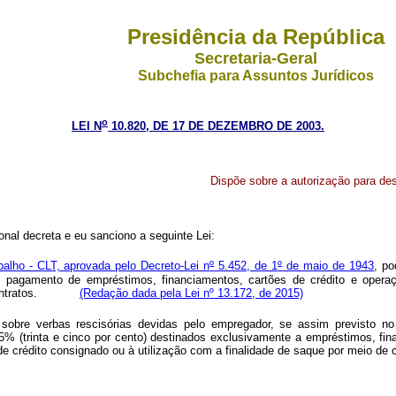
Presidência da República
Secretaria-Geral
Subchefia para Assuntos Jurídicos
o
LEI N
10.820, DE 17 DE DEZEMBRO DE 2003.
Dispõe sobre a autorização para de
nal decreta e eu sanciono a seguinte Lei:
alho - CLT, aprovada pelo Decreto-Lei n
º
5.452, de 1
º
de maio de 1943
, po
pagamento de empréstimos, financiamentos, cartões de crédito e operaçõ
vos contratos.
(Redação dada pela Lei nº 13.172, de 2015)
obre verbas rescisórias devidas pelo empregador, se assim previsto no 
35% (trinta e cinco por cento) destinados exclusivamente a empréstimos, f
e crédito consignado ou à utilização com a finalidade de saque por meio de