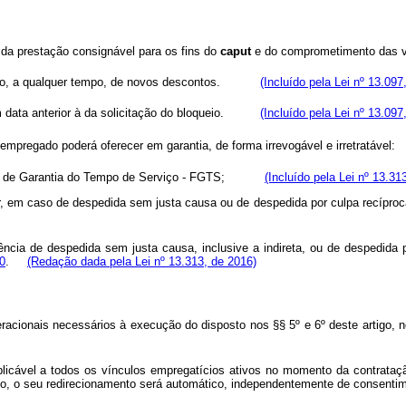
 da prestação consignável para os fins do
caput
e do comprometimento das ver
queio, a qualquer tempo, de novos descontos.
(Incluído pela Lei nº 13.097
em data anterior à da solicitação do bloqueio.
(Incluído pela Lei nº 13.097
, o empregado poderá oferecer em garantia, de forma irrevogável e irretra
 Fundo de Garantia do Tempo de Serviço - FGTS;
(Incluído pela Lei nº 13.31
or, em caso de despedida sem justa causa ou de despedida por culpa recípro
ência de despedida sem justa causa, inclusive a indireta, ou de despedida p
90
.
(Redação dada pela Lei nº 13.313, de 2016)
racionais necessários à execução do disposto nos §§ 5º e 6º deste artigo,
plicável a todos os vínculos empregatícios ativos no momento da contrata
o, o seu redirecionamento será automático, independentemente de consentime