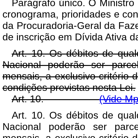
Parágrafo único. O Ministr
cronograma, prioridades e co
da Procuradoria-Geral da Faze
de inscrição em Dívida Ativa d
Art. 10. Os débitos de qu
Nacional poderão ser parce
mensais, a exclusivo critério 
condições previstas nesta Lei.
Art. 10.
(Vide Mp
Art. 10. Os débitos de qu
Nacional poderão ser parc
mensais, a exclusivo critério 