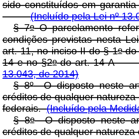
sido constituídos em gara
(Incluído pela Lei nº 13
o
§ 7
O parcelamento refe
condições previstas nesta Le
o
art. 11, no inciso II do § 1
do a
o
14 e no §2
do art.
13.043, de 2014)
§ 8
º
O disposto neste art
créditos de qualquer natureza
federais.
(Incluído pela Medid
o
§
8
O
disposto
neste
a
crédito
s
d
e
qualque
r
naturez
a