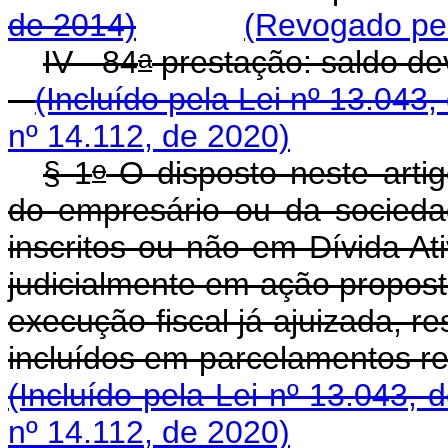
de 2014)
(Revogado pel
a
IV - 84
prestação: sa
(Incluído pela Lei nº 13.043,
nº 14.112, de 2020)
o
§ 1
O disposto neste artig
do empresário ou da socieda
inscritos ou não em Dívida A
judicialmente em ação propost
execução fiscal já ajuizada, r
incluídos em parcelamen
(Incluído pela Lei nº 13.043, 
nº 14.112, de 2020)