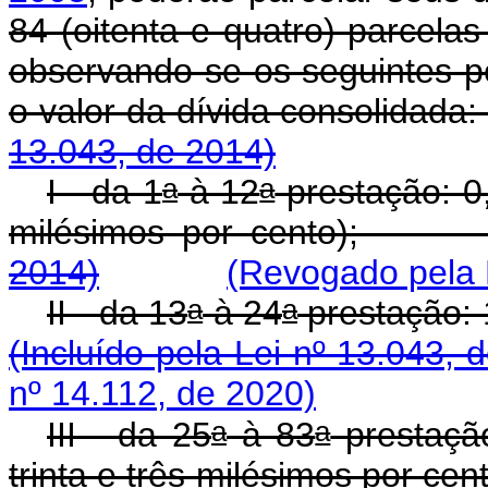
84 (oitenta e quatro) parcela
observando-se os seguintes p
o valor da dívida c
13.043, de 2014)
a
a
I - da 1
à 12
prestação: 0
milésimos por cento
2014)
(Revogado pela 
a
a
II - da 13
à 24
prestaç
(Incluído pela Lei nº 13.043, 
nº 14.112, de 2020)
a
a
III - da 25
à 83
prestação
trinta e três milésimos por c