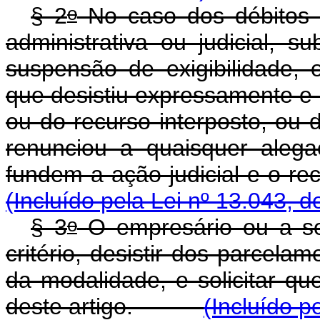
o
§ 2
No caso dos débitos 
administrativa ou judicial, 
suspensão de exigibilidade, 
que desistiu expressamente e
ou do recurso interposto, ou d
renunciou a quaisquer alega
fundem a ação judicial
(Incluído pela Lei nº 13.043, d
o
§ 3
O empresário ou a so
critério, desistir dos parcel
da modalidade, e solicitar q
deste artigo.
(Incluído p