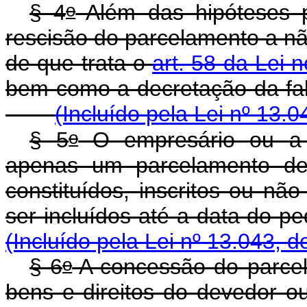
o
§ 4
Além das hipóteses p
rescisão do parcelamento a nã
de que trata o
art. 58 da Lei 
bem como a decretação da
(Incluído pela Lei nº 13.
o
§ 5
O empresário ou a s
apenas um parcelamento d
constituídos, inscritos ou nã
ser incluídos até a dat
(Incluído pela Lei nº 13.043, d
o
§ 6
A concessão do parcel
bens e direitos do devedor 