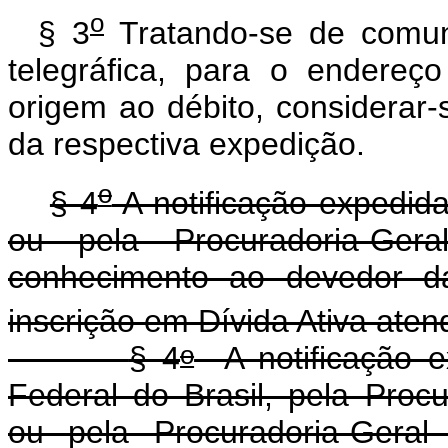
o
§ 3
Tratando-se de comuni
telegráfica, para o endereç
origem ao débito, considerar-
da respectiva expedição.
o
§ 4
A notificação expedida
ou pela Procuradoria-Ger
conhecimento ao devedor da
inscrição em Dívida Ativa aten
o
§ 4
A notificação e
Federal do Brasil, pela Proc
ou pela Procuradoria-Geral