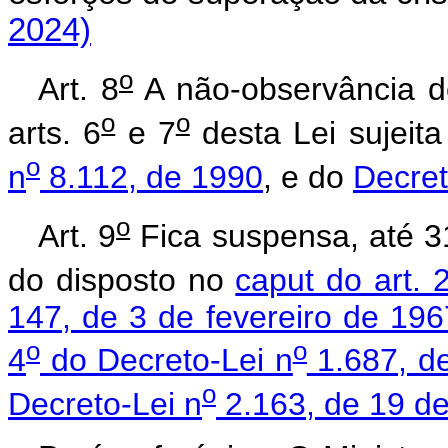
2024)
o
Art. 8
A não-observância d
o
o
arts. 6
e 7
desta Lei sujeit
o
n
8.112, de 1990
, e do
Decret
o
Art. 9
Fica suspensa, até 3
do disposto no
caput do art. 
147, de 3 de fevereiro de 196
o
o
4
do Decreto-Lei n
1.687, de
o
Decreto-Lei n
2.163, de 19 d