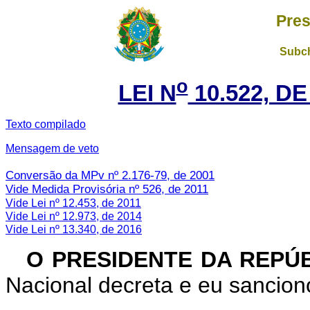
Pres
Subch
o
LEI N
10.522, DE
Texto compilado
Mensagem de veto
Conversão da MPv nº 2.176-79, de 2001
Vide Medida Provisória nº 526, de 2011
Vide Lei nº 12.453, de 2011
Vide Lei nº 12.973, de 2014
Vide Lei nº 13.340, de 2016
O PRESIDENTE DA REPÚ
Nacional decreta e eu sanciono