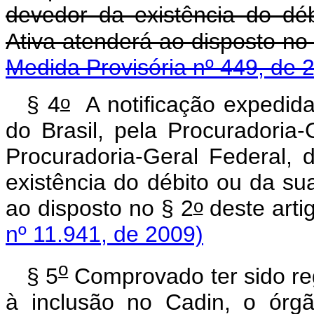
devedor da existência do dé
Ativa atenderá ao disposto no
Medida Provisória nº 449, de 
o
§ 4
A notificação expedida
do Brasil, pela Procuradoria
Procuradoria-Geral Federal,
existência do débito ou da su
o
ao disposto no § 2
deste arti
nº 11.941, de 2009)
o
§ 5
Comprovado ter sido re
à inclusão no Cadin, o órg