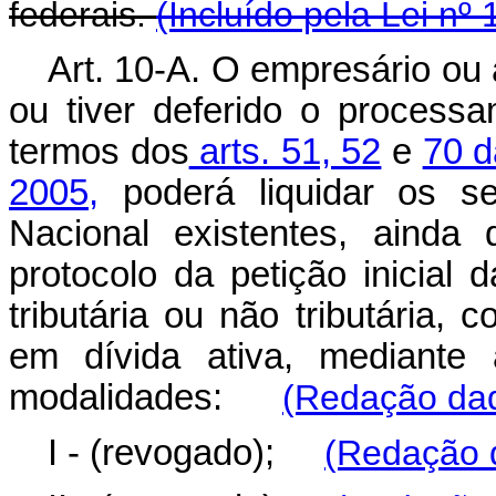
federais.
(Incluído pela Lei nº
Art. 10-A. O empresário ou 
ou tiver deferido o processa
termos dos
arts. 51, 52
e
70 d
2005,
poderá liquidar os s
Nacional existentes, ainda
protocolo da petição inicial 
tributária ou não tributária, 
em dívida ativa, mediante
modalidades:
(Redação dad
I - (revogado);
(Redação d