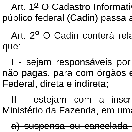
o
Art. 1
O Cadastro Informativ
público federal (Cadin) passa a
o
Art. 2
O Cadin conterá rela
que:
I - sejam responsáveis por
não pagas, para com órgãos e
Federal, direta e indireta;
II - estejam com a inscr
Ministério da Fazenda, em uma
a) suspensa ou cancelada 