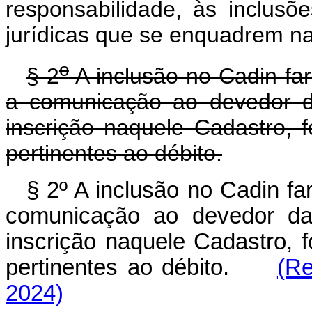
responsabilidade, às inclusõ
jurídicas que se enquadrem nas
o
§ 2
A inclusão no Cadin far
a comunicação ao devedor da
inscrição naquele Cadastro, 
pertinentes ao débito.
§ 2º A inclusão no Cadin far
comunicação ao devedor da 
inscrição naquele Cadastro, 
pertinentes ao débito.
(Re
2024)