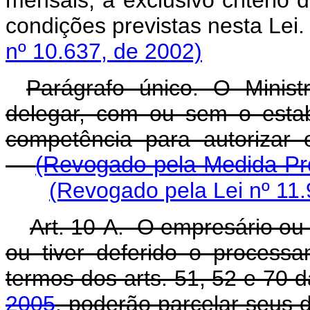
condições previstas n
nº 10.637, de 2002)
Parágrafo único. O Minis
delegar, com ou sem o estab
competência para au
(Revogado pela Medida Pro
(Revogado pela Lei nº 11.
Art. 10-A. O empresário ou 
ou tiver deferido o processa
termos dos arts. 51, 52 e 70 
2005
, poderão parcelar seus