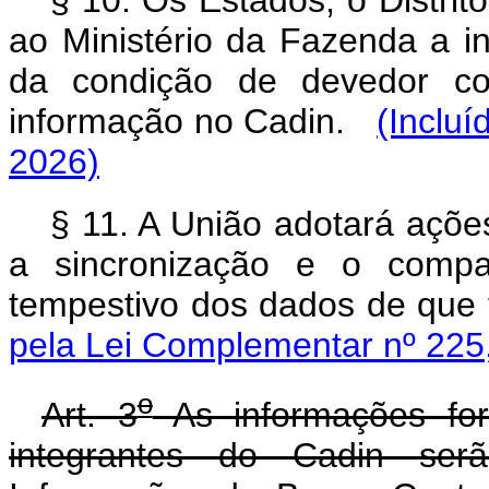
§ 10. Os Estados, o Distrit
ao Ministério da Fazenda a in
da condição de devedor con
informação no Cadin.
(Inclu
2026)
§ 11. A União adotará ações
a sincronização e o compart
tempestivo dos dados de que 
pela Lei Complementar nº 225
o
Art. 3
As informações for
integrantes do Cadin ser