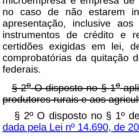
microempresa e empresa de p
no caso de não estarem ins
apresentação, inclusive aos
instrumentos de crédito e r
certidões exigidas em lei, 
comprobatórias da quitação de
federais.
o
o
§ 2
O disposto no § 1
apl
produtores rurais e aos agricul
§ 2º O disposto no § 1º 
dada pela Lei nº 14.690, de 2