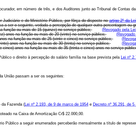
curador, em número de três, e dos Auditores junto ao Tribunal de Contas d
Judiciário e do Ministério Público, por fôrça do disposto no
artigo 2º da Le
sa a ser o seguinte, vedada a percepção de qualquer outra percentagem ou gr
na função ou mais de 15 (quinze) no serviço público;
(Revogado pela Lei
ez) anos na função ou mais de 20 (vinte) no serviço público;
(Revogado 
anos na função ou mais de 25 (vinte e cinco) no serviço público;
(Revoga
inte) anos na função ou mais de 30 (trinta) no serviço público;
(Revoga
 cinco) anos na função ou mais de 35 (trinta e cinco) anos no serviço públic
blico o direito à percepção do salário família na base prevista pela
Lei nº 2
da União passam a ser os seguintes:
io da Fazenda (
Lei nº 2.193, de 9 de março de 1954
e
Decreto nº 36.291, de 5
 loteado na Caixa de Amortização Cr$ 22.000,00.
rio Público a seguir enumerados perceberão mensalmente a título de representa