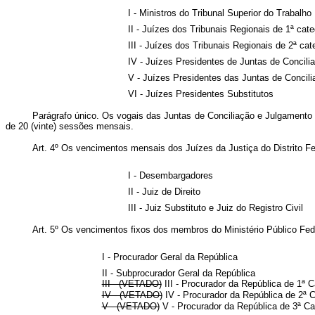
I - Ministros do Tribunal Superior do Trabalho
II - Juízes dos Tribunais Regionais de 1ª cate
III - Juízes dos Tribunais Regionais de 2ª cat
IV - Juízes Presidentes de Juntas de Concili
V - Juízes Presidentes das Juntas de Concili
VI - Juízes Presidentes Substitutos
Parágrafo único. Os vogais das Juntas de Conciliação e Julgamento
de 20 (vinte) sessões mensais.
Art. 4º Os vencimentos mensais dos Juízes da Justiça do Distrito Fe
I - Desembargadores
II - Juiz de Direito
III - Juiz Substituto e Juiz do Registro Civil
Art. 5º Os vencimentos fixos dos membros do Ministério Público Fed
I - Procurador Geral da República
II - Subprocurador Geral da República
III - (VETADO)
III - Procurador da República de 1
IV - (VETADO)
IV - Procurador da República de 2
V - (VETADO)
V - Procurador da República de 3ª