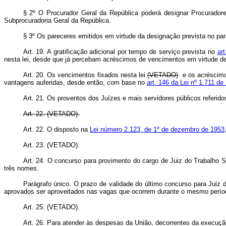
§ 2º O Procurador Geral da República poderá designar Procuradores
Subprocuradoria Geral da República.
§ 3º Os pareceres emitidos em virtude da designação prevista no par
Art. 19. A gratificação adicional por tempo de serviço prevista no
ar
nesta lei, desde que já percebam acréscimos de vencimentos em virtude de 
Art. 20. Os vencimentos fixados nesta lei
(VETADO)
e os acréscimos
vantagens auferidas, desde então, com base no
art. 146 da Lei nº 1.711 d
Art. 21. Os proventos dos Juízes e mais servidores públicos referido
Art. 22. (VETADO).
Art. 22. O disposto na
Lei número 2.123, de 1º de dezembro de 1953
Art. 23. (VETADO).
Art. 24.
O concurso para provimento do cargo de Juiz do Trabalho Sub
três nomes.
Parágrafo único. O prazo de validade do último concurso para Juiz do
aprovados ser aproveitados nas vagas que ocorrem durante o mesmo perío
Art. 25. (VETADO).
Art. 26. Para atender às despesas da União, decorrentes da execução d