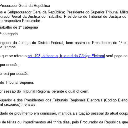
 Procurador Geral da República
os e Subprocurador Geral da República; Presidente do Superior Tribunal Militar
urador Geral da Justiça do Trabalho; Presidente do Tribunal de Justiça do 
e respectivo Procurador .
Trabalho de 1ª categoria
ª categoria
regedor da Justiça do Distrito Federal, bem assim os Presidentes do 1º e 2
os últimos.
a que se refere o
art. 193, alíneas a, b, c e d do Código Eleitoral
será paga na 
 por sessão;
eiros) por sessão;
do Tribunal Superior;
r sessão do Tribunal Regional perante o qual oficiem.
Superior e dos Presidentes dos Tribunais Regionais Eleitorais (Código Eleito
mil cruzeiros) mensais.
solado de provimento em comissão, mantida a situação pessoal do atual ocup
 de férias ou impedimentos até trinta dias, pelo Procurador da República qu