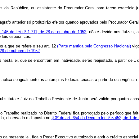
 da República, ou assistente do Procurador Geral para terem exercício jun
ágrafo anterior só produzirão efeitos quando aprovados pelo Procurador Gera
t. 146 da Lei nº 1.711, de 28 de outubro de 1952
, não é devida aos Juízes, a
leis específicas.
 a que se refere o seu art. 12
(Parte mantida pelo Congresso Nacional)
vigo
e 28 de outubro de 1952
.
s nesta lei, que se encontram em inatividade, serão reajustado, a partir de 
, aplica-se igualmente às autarquias federais criadas a partir de sua vig
stituto e Juiz do Trabalho Presidente de Junta será válido por quatro anos,
 Trabalho realizado no Distrito Federal fica prorrogado pelo período que fal
do, observado o disposto no
§ 3º do art. 654 do Decreto-lei nº 5.452, de 1 de
a presente lei, fica o Poder Executivo autorizado a abrir o crédito especial 