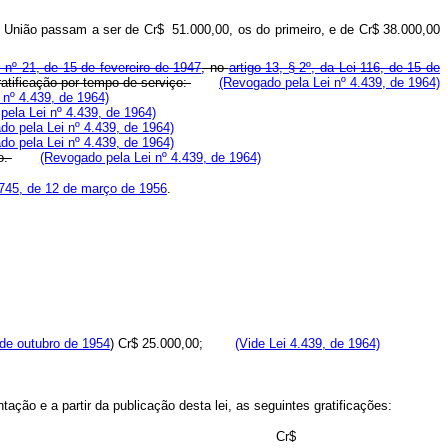
a União passam a ser de Cr$ 51.000,00, os do primeiro, e de Cr$ 38.000,00
i nº 21, de 15 de fevereiro de 1947
, no
artigo 13, § 2º, da Lei 116, de 15 de
atificação por tempo de serviço:
(Revogado pela Lei nº 4.439, de 1964)
 nº 4.439, de 1964)
pela Lei nº 4.439, de 1964)
do pela Lei nº 4.439, de 1964)
do pela Lei nº 4.439, de 1964)
o.
(Revogado pela Lei nº 4.439, de 1964)
.745, de 12 de março de 1956
.
 de outubro de 1954
) Cr$ 25.000,00;
(Vide Lei 4.439, de 1964)
ção e a partir da publicação desta lei, as seguintes gratificações:
Cr$