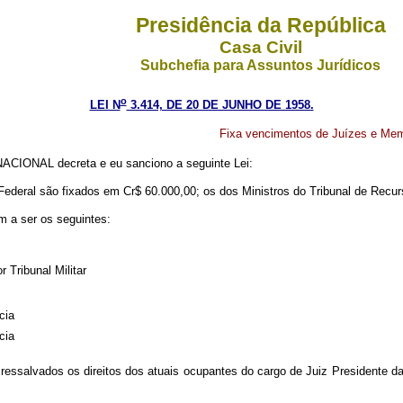
Presidência da República
Casa Civil
Subchefia para Assuntos Jurídicos
o
LEI N
3.414, DE 20 DE JUNHO DE 1958.
Fixa vencimentos de Juízes e Memb
CIONAL decreta e eu sanciono a seguinte Lei:
ederal são fixados em Cr$ 60.000,00; os dos Ministros do Tribunal de Recur
m a ser os seguintes:
r Tribunal Militar
cia
cia
essalvados os direitos dos atuais ocupantes do cargo de Juiz Presidente da