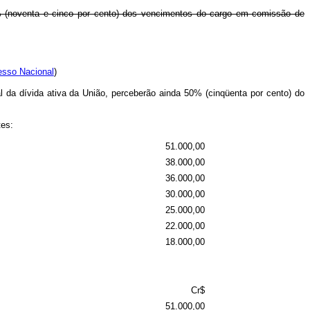
% (noventa e cinco por cento) dos vencimentos do cargo em comissão de
esso Nacional
)
l da dívida ativa da União, perceberão ainda 50% (cinqüenta por cento) do
tes:
51.000,00
38.000,00
36.000,00
30.000,00
25.000,00
22.000,00
18.000,00
Cr$
51.000,00