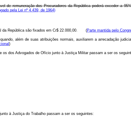
ável de remuneração dos Procuradores da República poderá exceder a 95
gado pela Lei nº 4.439, de 1964)
ral da República são fixados em Cr$ 22.000,00. (
Parte mantida pelo Congr
quando, além de suas atribuições normais, auxiliarem a arrecadação judicia
cional
)
 os dos Advogados de Ofício junto à Justiça Militar passam a ser os seguin
unto à Justiça do Trabalho passam a ser os seguintes: