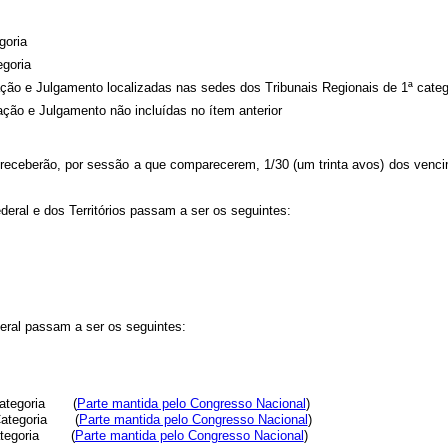
goria
egoria
ação e Julgamento localizadas nas sedes dos Tribunais Regionais de 1ª categ
ação e Julgamento não incluídas no ítem anterior
 receberão, por sessão a que comparecerem, 1/30 (um trinta avos) dos venci
deral e dos Territórios passam a ser os seguintes:
eral passam a ser os seguintes:
ª Categoria (
Parte mantida pelo Congresso Nacional
)
ª Categoria (
Parte mantida pelo Congresso Nacional
)
 Categoria (
Parte mantida pelo Congresso Nacional
)