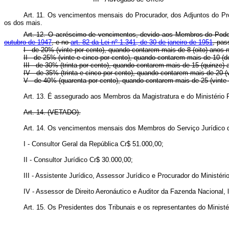
Art. 11. Os vencimentos mensais do Procurador, dos Adjuntos do Pro
os dos mais.
Art. 12. O acréscimo de vencimentos, devido aos Membros do Poder 
outubro de 1947
, e no
art. 82 da Lei nº 1.341, de 30 de janeiro de 1951
, pas
I - de 20% (vinte por cento), quando contarem mais de 8 (oito) anos 
II - de 25% (vinte e cinco por cento), quando contarem mais de 10 (d
III - de 30% (trinta por cento), quando contarem mais de 15 (quinze) 
IV - de 35% (trinta e cinco por cento), quando contarem mais de 20 (v
V - de 40% (quarenta por cento), quando contarem mais de 25 (vinte e
Art. 13. É assegurado aos Membros da Magistratura e do Ministério Pú
Art. 14. (VETADO).
Art. 14. Os vencimentos mensais dos Membros do Serviço Jurídico 
I - Consultor Geral da República Cr$ 51.000,00;
II - Consultor Jurídico Cr$ 30.000,00;
III - Assistente Jurídico, Assessor Jurídico e Procurador do Ministér
IV - Assessor de Direito Aeronáutico e Auditor da Fazenda Nacional,
Art. 15. Os Presidentes dos Tribunais e os representantes do Ministé