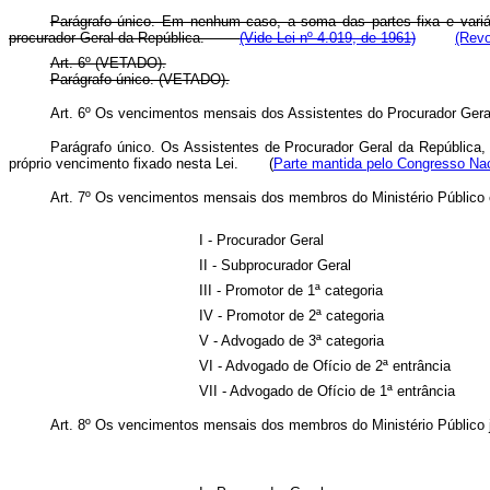
Parágrafo único. Em nenhum caso, a soma das partes fixa e vari
procurador Geral da República.
(Vide Lei nº 4.019, de 1961)
(Revo
Art. 6º (VETADO).
Parágrafo único. (VETADO).
Art. 6º Os vencimentos mensais dos Assistentes do Procurador Ge
Parágrafo único. Os Assistentes de Procurador Geral da República, 
próprio vencimento fixado nesta Lei. (
Parte mantida pelo Congresso Na
Art. 7º Os vencimentos mensais dos membros do Ministério Público e
I - Procurador Geral
II - Subprocurador Geral
III - Promotor de 1ª categoria
IV - Promotor de 2ª categoria
V - Advogado de 3ª categoria
VI - Advogado de Ofício de 2ª entrância
VII - Advogado de Ofício de 1ª entrância
Art. 8º Os vencimentos mensais dos membros do Ministério Público j