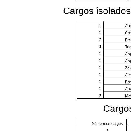
Cargos isolados
1
Aud
1
Con
2
Red
3
Taq
1
Arq
1
Arq
1
Zel
1
Alm
1
Por
1
Aux
2
Mot
Cargos
Número de cargos
1