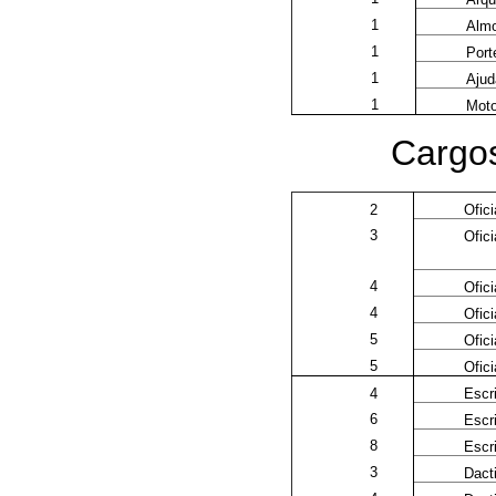
1
Almo
1
Port
1
Ajud
1
Moto
Cargos
2
Ofici
3
Ofici
4
Ofici
4
Ofici
5
Ofici
5
Ofici
4
Escri
6
Escri
8
Escri
3
Dacti