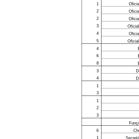
1
Ofici
2
Ofici
2
Ofici
3
Oficia
4
Ofici
5
Oficia
4
6
8
3
D
4
D
1
3
1
2
3
Funçõ
6
Ch
1
Secretá