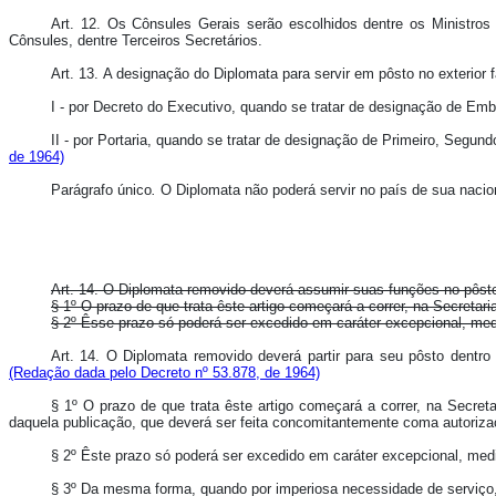
Art. 12. Os Cônsules Gerais serão escolhidos dentre os Ministro
Cônsules, dentre Terceiros Secretários.
Art. 13. A designação do Diplomata para servir em pôsto no exterior f
I - por Decreto do Executivo, quando se tratar de designação de Emb
II - por Portaria, quando se tratar de designação de Primeiro, Seg
de 1964)
Parágrafo único
.
O Diplomata não poderá servir no país de sua nacion
Art. 14. O Diplomata removido deverá assumir suas funções no pôsto 
§ 1º O prazo de que trata êste artigo começará a correr, na Secretar
§ 2º Êsse prazo só poderá ser excedido em caráter excepcional, med
Art. 14. O Diplomata removido deverá partir para seu pôsto dentro
(Redação dada pelo Decreto nº 53.878, de 1964)
§ 1º O prazo de que trata êste artigo começará a correr, na Secret
daquela publicação, que deverá ser feita concomitantemente coma autoriza
§ 2º Êste prazo só poderá ser excedido em caráter excepcional, med
§ 3º Da mesma forma, quando por imperiosa necessidade de serviço