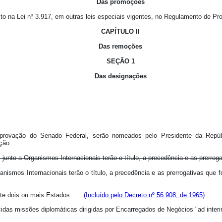
Das promoções
to na Lei nº 3.917, em outras leis especiais vigentes, no Regulamento de Pr
CAPÍTULO II
Das remoções
SEÇÃO 1
Das designações
provação do Senado Federal, serão nomeados pelo Presidente da Repúbl
ção.
to a Organismos Internacionais terão o título, a precedência e as prerrogat
smos Internacionais terão o título, a precedência e as prerrogativas que 
rante dois ou mais Estados.
(Incluído pelo Decreto nº 56.908, de 1965)
lecidas missões diplomáticas dirigidas por Encarregados de Negócios "ad in