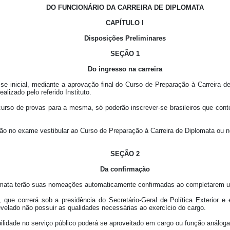
DO FUNCIONÁRIO DA CARREIRA DE DIPLOMATA
CAPÍTULO I
Disposições Preliminares
SEÇÃO 1
Do ingresso na carreira
sse inicial, mediante a aprovação final do Curso de Preparação à Carreira 
alizado pelo referido Instituto.
curso de provas para a mesma, só poderão inscrever-se brasileiros que co
ção no exame vestibular ao Curso de Preparação à Carreira de Diplomata ou
SEÇÃO 2
Da confirmação
plomata terão suas nomeações automaticamente confirmadas ao completarem um
ue correrá sob a presidência do Secretário-Geral de Política Exterior e
elado não possuir as qualidades necessárias ao exercício do cargo.
bilidade no serviço público poderá se aproveitado em cargo ou função análoga