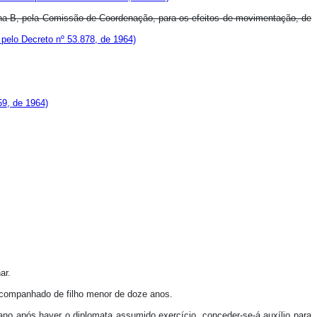
ona B, pela Comissão de Coordenação, para os efeitos de movimentação, de
pelo Decreto nº 53.878, de 1964)
59, de 1964)
ar.
 acompanhado de filho menor de doze anos.
ano após haver o diplomata assumido exercício, conceder-se-á auxílio para