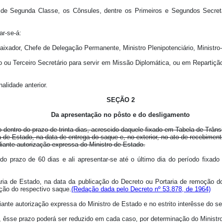
s de Segunda Classe, os Cônsules, dentre os Primeiros e Segundos Secretá
ar-se-á:
aixador, Chefe de Delegação Permanente, Ministro Plenipotenciário, Ministro
undo ou Terceiro Secretário para servir em Missão Diplomática, ou em Repar
alidade anterior.
SEÇÃO 2
Da apresentação no pôsto e do desligamento
dentro do prazo de trinta dias, acrescido daquele fixado em Tabela de Trâns
ia de Estado, na data de entrega do saque e, no exterior, no ato de recebimen
iante autorização expressa do Ministro de Estado.
 do prazo de 60 dias e ali apresentar-se até o último dia do período fix
aria de Estado, na data da publicação do Decreto ou Portaria de remoção do
ção do respectivo saque.
(Redação dada pelo Decreto nº 53.878, de 1964)
iante autorização expressa do Ministro de Estado e no estrito interêsse do 
, êsse prazo poderá ser reduzido em cada caso, por determinação do Minis