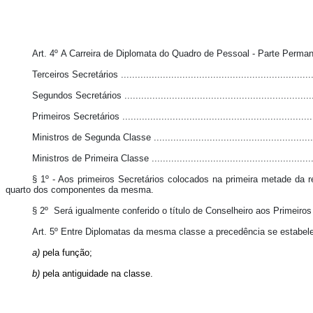
Art. 4º A Carreira de Diplomata do Quadro de Pessoal - Parte Perma
Terceiros Secretários .....................................................................
Segundos Secretários ....................................................................
Primeiros Secretários .....................................................................
Ministros de Segunda Classe ...........................................................
Ministros de Primeira Classe ............................................................
§ 1º - Aos primeiros Secretários colocados na primeira metade da r
quarto dos componentes da mesma.
§ 2º Será igualmente conferido o título de Conselheiro aos Primeiros
Art. 5º Entre Diplomatas da mesma classe a precedência se estabel
a)
pela função;
b)
pela antiguidade na classe.