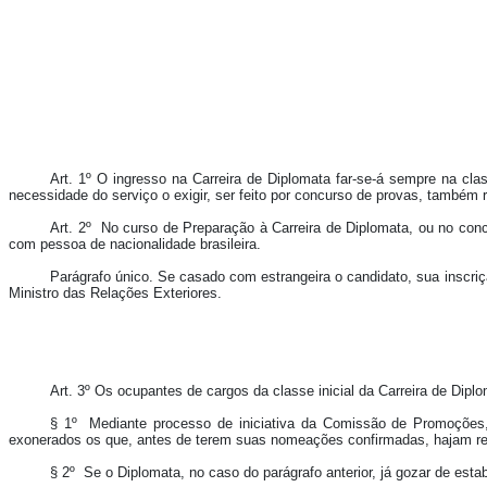
Art. 1º O ingresso na Carreira de Diplomata far-se-á sempre na cla
necessidade do serviço o exigir, ser feito por concurso de provas, também re
Art. 2º No curso de Preparação à Carreira de Diplomata, ou no con
com pessoa de nacionalidade brasileira.
Parágrafo único.
Se casado com estrangeira o candidato, sua inscri
Ministro das Relações Exteriores.
Art. 3º Os ocupantes de cargos da classe inicial da Carreira de Di
§ 1º Mediante processo de iniciativa da Comissão de Promoções, q
exonerados os que, antes de terem suas nomeações confirmadas, hajam rev
§ 2º Se o Diplomata, no caso do parágrafo anterior, já gozar de esta