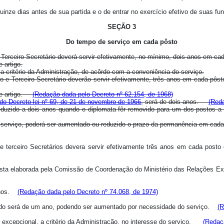
 quinze dias antes de sua partida e o de entrar no exercício efetivo de suas 
SEÇÃO 3
Do tempo de serviço em cada pôsto
Terceiro Secretário deverá servir efetivamente, no mínimo, dois anos em cad
 artigo.
 critério da Administração, de acôrdo com a conveniência do serviço.
do e Terceiro Secretário deverão servir efetivamente, três anos em cada p
ste artigo.
(Redação dada pelo Decreto nº 62.154, de 1968)
 do Decreto-lei nº 69, de 21 de novembro de 1966
, será de dois anos.
(Reda
eduzido a dois anos quando o diplomata fôr removido para um dos postos 
 do serviço, poderá ser aumentado ou reduzido o prazo da permanência em c
 e terceiro Secretários devera servir efetivamente três anos em cada po
lista elaborada pela Comissão de Coordenação do Ministério das Relações Ex
 anos.
(Redação dada pelo Decreto nº 74.068, de 1974)
Estado será de um ano, podendo ser aumentado por necessidade do serviço.
(R
r excepcional, a critério da Administração, no interesse do serviço.
(Redaç