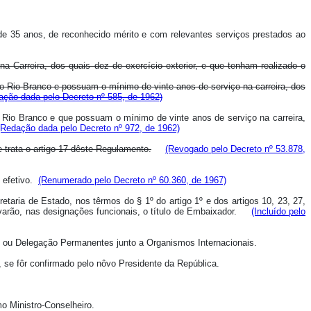
de 35 anos, de reconhecido mérito e com relevantes serviços prestados ao
arreira, dos quais dez de exercício exterior, e que tenham realizado o
 Rio Branco e possuam o mínimo de vinte anos de serviço na carreira, dos
ação dada pelo Decreto nº 585, de 1962)
Rio Branco e que possuam o mínimo de vinte anos de serviço na carreira,
(Redação dada pelo Decreto nº 972, de 1962)
 trata o artigo 17 dêste Regulamento.
(Revogado pelo Decreto nº 53.878,
 efetivo.
(Renumerado pelo Decreto nº 60.360, de 1967)
ria de Estado, nos têrmos do § 1º do artigo 1º e dos artigos 10, 23, 27,
varão, nas designações funcionais, o título de Embaixador.
(Incluído pelo
 ou Delegação Permanentes junto a Organismos Internacionais.
e fôr confirmado pelo nôvo Presidente da República.
 Ministro-Conselheiro.