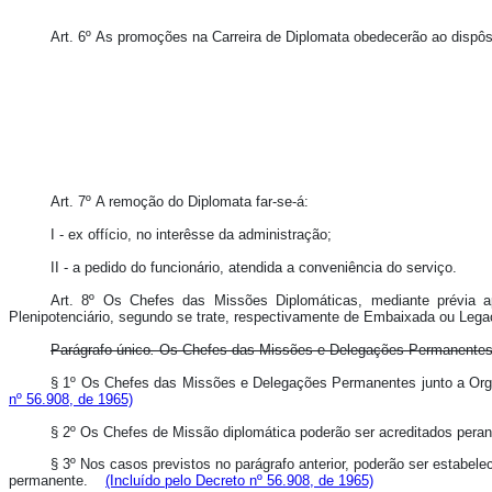
Art. 6º As promoções na Carreira de Diplomata obedecerão ao dispôs
Art. 7º A remoção do Diplomata far-se-á:
I - ex offício, no interêsse da administração;
II - a pedido do funcionário, atendida a conveniência do serviço.
Art. 8º Os Chefes das Missões Diplomáticas, mediante prévia a
Plenipotenciário, segundo se trate, respectivamente de Embaixada ou Lega
Parágrafo único
.
Os Chefes das Missões e Delegações Permanentes jun
§ 1º
Os Chefes das Missões e Delegações Permanentes junto a Organi
nº 56.908, de 1965)
§ 2º Os Chefes de Missão diplomática poderão ser acreditados pe
§ 3º Nos casos previstos no parágrafo anterior, poderão ser estabe
permanente.
(Incluído pelo Decreto nº 56.908, de 1965)