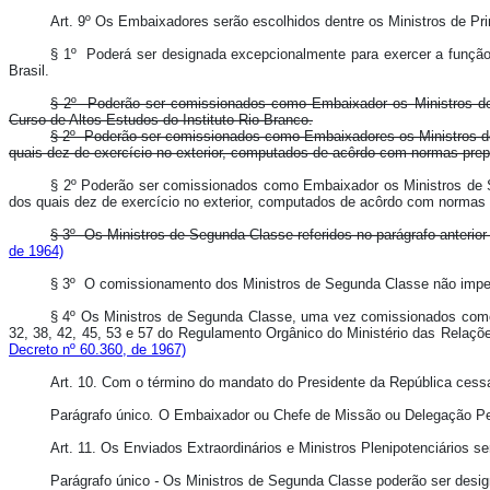
Art. 9º Os Embaixadores serão escolhidos dentre os Ministros de Pri
§ 1º Poderá ser designada excepcionalmente para exercer a função 
Brasil.
§ 2º Poderão ser comissionados como Embaixador os Ministros de 
Curso de Altos Estudos do Instituto Rio-Branco.
§ 2º Poderão ser comissionados como Embaixadores os Ministros de 
quais dez de exercício no exterior, computados de acôrdo com normas pre
§ 2º Poderão ser comissionados como Embaixador os Ministros de S
dos quais dez de exercício no exterior, computados de acôrdo com normas
§ 3º Os Ministros de Segunda Classe referidos no parágrafo anterio
de 1964)
§ 3º O comissionamento dos Ministros de Segunda Classe não impedi
§ 4º Os Ministros de Segunda Classe, uma vez comissionados como E
32, 38, 42, 45, 53 e 57 do Regulamento Orgânico do Ministério das Relaçõ
Decreto nº 60.360, de 1967)
Art. 10. Com o término do mandato do Presidente da República ces
Parágrafo único
.
O Embaixador ou Chefe de Missão ou Delegação Per
Art. 11. Os Enviados Extraordinários e Ministros Plenipotenciários s
Parágrafo único
-
Os Ministros de Segunda Classe poderão ser desi