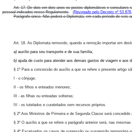
Art. 17. De dois em dois anos os postos diplomáticos e consulares
pessoal indicados nesse Regulamento.
(Revogado pelo Decreto nº 53.878
Parágrafo único
.
Não poderá o Diplomata, em cada período de seis an
Art. 18. Ao Diplomata removido, quando a remoção importar em des
a)
auxílio para seu transporte e de sua família;
b)
ajuda de custo para atender aos demais gastos de viagem e aos d
§ 1º Para a concessão do auxílio a que se refere o presente artigo 
I - o cônjuge;
II - os filhos e enteados menores;
III - as filhas ou enteadas solteiras;
IV - os tutelados e curatelados sem recursos próprios.
§ 2º Aos Ministros de Primeira e de Segunda Classe será concedido 
§ 3º O auxílio a que se refere o parágrafo anterior será, nas mesma
§ 4º Excetuados os casos de supressão ou suspensão temporária ou d