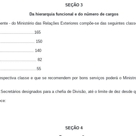
SEÇÃO 3
Da hierarquia funcional e do número de cargos
nente - do Ministério das Relações Exteriores compõe-se das seguintes class
............................165
............................ 150
........................... 140
............................ 82
............................55
espectiva classe e que se recomendem por bons serviços poderá o Ministro 
 Secretários designados para a chefia de Divisão, até o limite de dez desde 
ece:
SEÇÃO 4