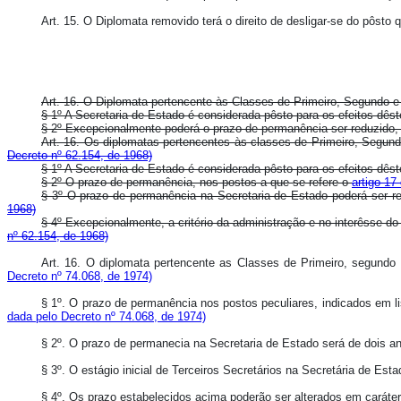
Art. 15. O Diplomata removido terá o direito de desligar-se do pôsto
Art. 16. O Diplomata pertencente às Classes de Primeiro, Segundo e 
§ 1º A Secretaria de Estado é considerada pôsto para os efeitos dêste
§ 2º Excepcionalmente poderá o prazo de permanência ser reduzido, a
Art. 16. Os diplomatas pertencentes às classes de Primeiro, Segun
Decreto nº 62.154, de 1968)
§ 1º A Secretaria de Estado é considerada pôsto para os efeitos dê
§ 2º O prazo de permanência, nos postos a que se refere o
artigo 17
§ 3º O prazo de permanência na Secretaria de Estado poderá ser r
1968)
§ 4º Excepcionalmente, a critério da administração e no interêsse
nº 62.154, de 1968)
Art. 16. O diplomata pertencente as Classes de Primeiro, segundo
Decreto nº 74.068, de 1974)
§ 1º. O prazo de permanência nos postos peculiares, indicados em 
dada pelo Decreto nº 74.068, de 1974)
§ 2º. O prazo de permanecia na Secretaria de Estado será de dois
§ 3º. O estágio inicial de Terceiros Secretários na Secretária de 
§ 4º. Os prazo estabelecidos acima poderão ser alterados em caráte