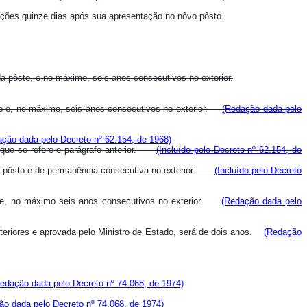
funções quinze dias após sua apresentação no nôvo pôsto.
a pôsto, e no máximo, seis anos consecutivos no exterior.
ôsto e, no máximo, seis anos consecutivos no exterior.
(Redação dada pelo
ção dada pelo Decreto nº 62.154, de 1968)
a que se refere o parágrafo anterior.
(Incluído pelo Decreto nº 62.154, de
ada pôsto e de permanência consecutiva no exterior.
(Incluído pelo Decreto
sto e, no máximo seis anos consecutivos no exterior.
(Redação dada pelo
teriores e aprovada pelo Ministro de Estado, será de dois anos.
(Redação
edação dada pelo Decreto nº 74.068, de 1974)
ão dada pelo Decreto nº 74.068, de 1974)