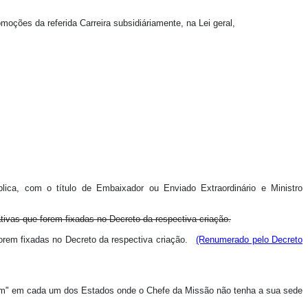
omoções da referida Carreira
subsidiáriamente
, na Lei geral,
ica, com o título de Embaixador ou Enviado Extraordinário e Ministro
ivas que forem fixadas no Decreto da respectiva criação.
forem fixadas no Decreto da respectiva criação.
(Renumerado pelo Decreto
terim" em cada um dos Estados onde o Chefe da Missão não tenha a sua sede