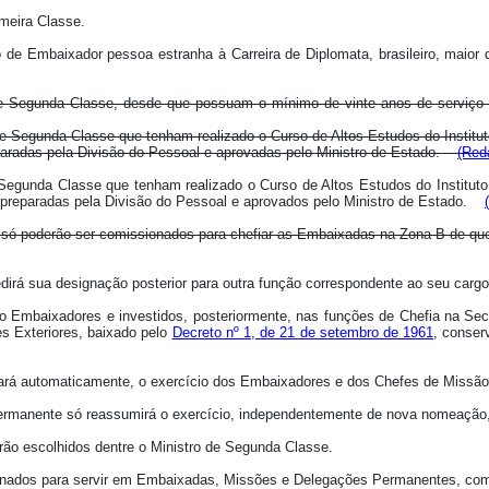
meira Classe.
de Embaixador pessoa estranha à Carreira de Diplomata, brasileiro, maior 
Segunda Classe, desde que possuam o mínimo de vinte anos de serviço na C
Segunda Classe que tenham realizado o Curso de Altos Estudos do Instituto
paradas pela Divisão do Pessoal e aprovadas pelo Ministro de Estado.
(Red
egunda Classe que tenham realizado o Curso de Altos Estudos do Instituto 
 preparadas pela Divisão do Pessoal e aprovados pelo Ministro de Estado.
r só poderão ser comissionados para chefiar as Embaixadas na Zona B de que
rá sua designação posterior para outra função correspondente ao seu cargo
mbaixadores e investidos, posteriormente, nas funções de Chefia na Secreta
es Exteriores, baixado pelo
Decreto nº 1, de 21 de setembro de 1961
, conser
sará automaticamente, o exercício dos Embaixadores e dos Chefes de Missão
manente só reassumirá o exercício, independentemente de nova nomeação, s
erão escolhidos dentre o Ministro de Segunda Classe.
gnados para servir em Embaixadas, Missões e Delegações Permanentes, como