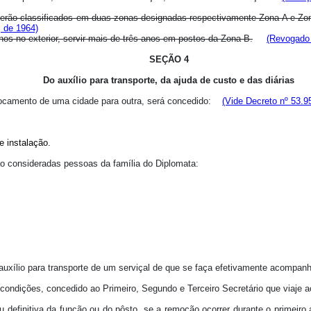
 serão classificados em duas zonas designadas respectivamente Zona A e Z
, de 1964)
os no exterior, servir mais de três anos em postos da Zona B.
(Revogado 
SEÇÃO 4
Do auxílio para transporte, da ajuda de custo e das diárias
locamento de uma cidade para outra, será concedido:
(Vide Decreto nº 53.9
e instalação.
são consideradas pessoas da família do Diplomata:
auxílio para transporte de um serviçal de que se faça efetivamente acompanh
s condições, concedido ao Primeiro, Segundo e Terceiro Secretário que viaje
efinitiva da função ou do pôsto, se a remoção ocorrer durante o primeiro 