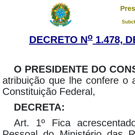
Pres
Subch
o
DECRETO N
1.478, 
O PRESIDENTE DO CON
atribuição que lhe confere o ar
Constituição Federal,
DECRETA:
Art. 1º Fica acrescenta
Pessoal do Ministério das R