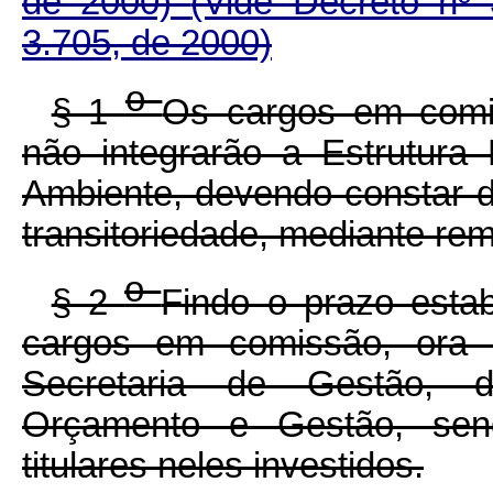
de 2000)
(Vide Decreto nº
3.705, de 2000)
o
§ 1
Os cargos em comi
não integrarão a Estrutura
Ambiente, devendo constar 
transitoriedade, mediante re
o
§ 2
Findo o prazo esta
cargos em comissão, ora r
Secretaria de Gestão, d
Orçamento e Gestão, sen
titulares neles investidos.