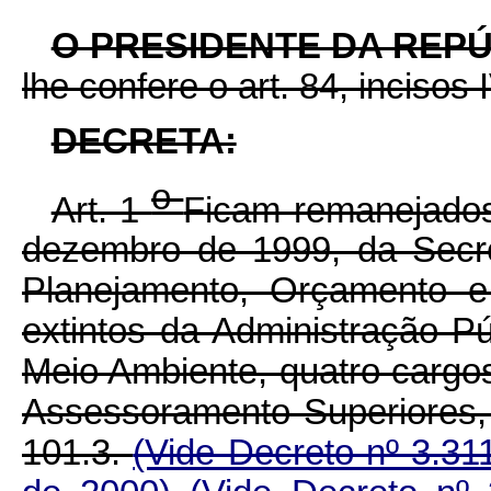
O PRESIDENTE DA REP
lhe confere o art. 84, incisos 
DECRETA:
o
Art. 1
Ficam remanejados,
dezembro de 1999, da Secre
Planejamento, Orçamento e
extintos da Administração Pú
Meio Ambiente, quatro carg
Assessoramento Superiores
101.3.
(Vide Decreto nº 3.31