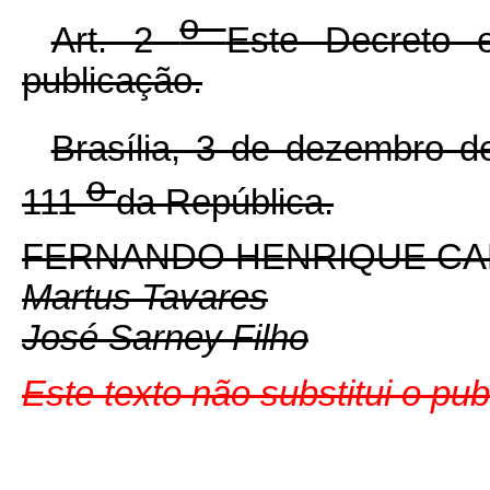
o
Art. 2
Este Decreto 
publicação.
Brasília, 3 de dezembro 
o
111
da República.
FERNANDO HENRIQUE C
Martus Tavares
José Sarney Filho
Este texto não substitui o pu