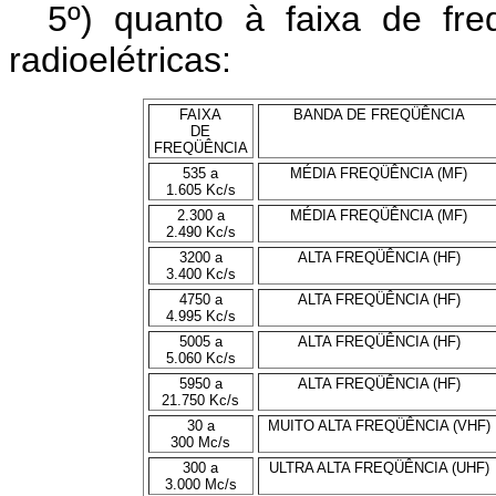
5º) quanto à faixa de fr
radioelétricas:
FAIXA
BANDA DE FREQÜÊNCIA
DE
FREQÜÊNCIA
535 a
MÉDIA FREQÜÊNCIA (MF)
1.605 Kc/s
2.300 a
MÉDIA FREQÜÊNCIA (MF)
2.490 Kc/s
3200 a
ALTA FREQÜÊNCIA (HF)
3.400 Kc/s
4750 a
ALTA FREQÜÊNCIA (HF)
4.995 Kc/s
5005 a
ALTA FREQÜÊNCIA (HF)
5.060 Kc/s
5950 a
ALTA FREQÜÊNCIA (HF)
21.750 Kc/s
30 a
MUITO ALTA FREQÜÊNCIA (VHF)
300 Mc/s
300 a
ULTRA ALTA FREQÜÊNCIA (UHF)
3.000 Mc/s