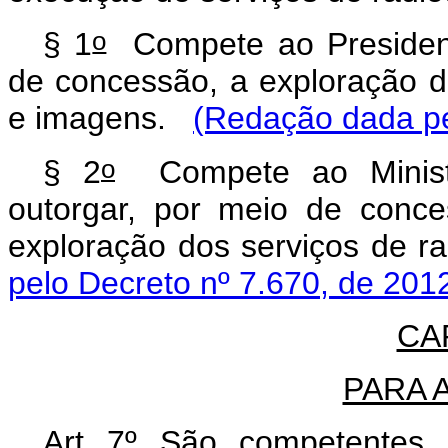
o
§ 1
Compete ao President
de concessão, a exploração d
e imagens.
(Redação dada pe
o
§ 2
Compete ao Minist
outorgar, por meio de conce
exploração dos serviços de ra
pelo Decreto nº 7.670, de 201
CAP
PARA 
Art 7º São competentes 