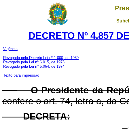
Pres
Subch
DECRETO Nº 4.857 D
Vigência
Revogado pelo Decreto-Lei nº 1.000, de 1969
Revogado pela Lei nº 6.015, de 1973
Revogado pela Lei nº 6.064, de 1974
Texto para impressão
O Presidente da Repú
confere o art. 74, letra a, da C
DECRETA: