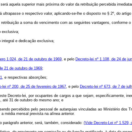
or será aquela superior mais próxima do valor da retribuição percebida imedia
á ultrapasse o respectivo valor, aplicando-se-lhe o disposto no § 2º, do artigo 
se retribuição a soma do vencimento com as seguintes vantagens, conforme o
 exclusiva;
integral e dedicação exclusiva;
ero 1.024, de 21 de outubro de 1969
, e pelo
Decreto-lei nº 1.108, de 24 de j
 de 21 de outubro de 1969
;
61
, e respectivas absorções;
-lei nº 200, de 25 de fevereiro de 1967
, e pelo
Decreto-lei nº 673, de 7 de ju
e Decreto-lei, por ocupantes de cargos a que sejam, especificamente, ineren
4, até 31 de outubro do mesmo ano; e
endo percebidos pelo pessoal de autarquias vinculadas ao Ministério dos 
, a média mensal prevista na alínea anterior.
o parágrafo anterior, será, também, considerado:
(Vide Decreto-Lei nº 1.529, 
tivo, de provimento em comissão ou de função gratificada, à data da respec