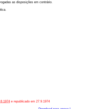
evogadas as disposições em contrário.
lica.
.8.1974
e republicado em 27.9.1974
Download para anexo I