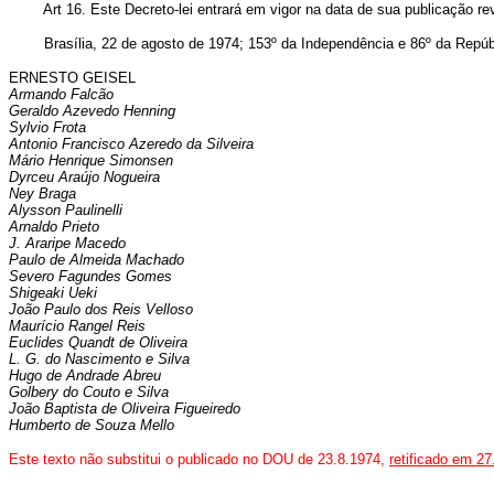
Art 16. Este Decreto-lei entrará em vigor na data de sua publicação r
Brasília, 22 de agosto de 1974; 153º da Independência e 86º da Repúb
ERNESTO GEISEL
Armando Falcão
Geraldo Azevedo Henning
Sylvio Frota
Antonio Francisco Azeredo da Silveira
Mário Henrique Simonsen
Dyrceu Araújo Nogueira
Ney Braga
Alysson Paulinelli
Arnaldo Prieto
J. Araripe Macedo
Paulo de Almeida Machado
Severo Fagundes Gomes
Shigeaki Ueki
João Paulo dos Reis Velloso
Maurício Rangel Reis
Euclides Quandt de Oliveira
L. G. do Nascimento e Silva
Hugo de Andrade Abreu
Golbery do Couto e Silva
João Baptista de Oliveira Figueiredo
Humberto de Souza Mello
Este texto não substitui o publicado no DOU de 23.8.1974,
retificado em 27