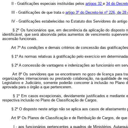
II - Gratificações especiais instituídas pelos
artigos 32
e
34 do Decreto
III - Gratificações de que trata o
artigo 3º do Decreto-lei nº 226, de 28
IV - Gratificações estabelecidas no Estatuto dos Servidores do antig
§ 2º Os funcionários que, em decorrência da aplicação do disposto nest
identificável, que será absorvida pelos aumentos de vencimento superveni
ascensão funcionais.
Art 7º As condições e demais critérios de concessão das gratificaçõ
§ 1º As normas relativas à gratificação pelo exercício em determinadas
§ 2º A concessão de vantagens e indenizações ao funcionário em serviço
Art 8º Os servidores que se encontrarem no gozo de licença para trata
organizações internacionais ou prestando colaboração, na qualidade de r
Legislativo e Judiciário, somente poderão concorrer à inclusão no Plano 
aprovada para o órgão a que pertencerem.
§ 1º Em casos excepcionais, devidamente justificados e mediante expre
respectiva inclusão no Plano de Classificação de Cargos.
§ 2º O disposto neste artigo não se aplica aos casos de afastamento para
Art 9º Os Planos de Classificação e de Retribuição de Cargos, de que t
I - aos funcionários pertencentes a quadros de Ministérios, Autarquia