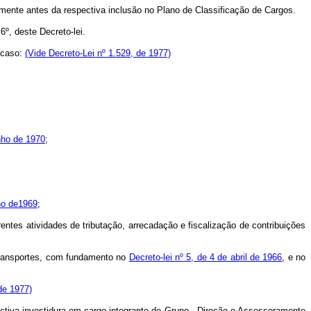
tamente antes da respectiva inclusão no Plano de Classificação de Cargos.
6º, deste Decreto-lei.
 caso:
(Vide Decreto-Lei nº 1.529, de 1977)
unho de 1970
;
lho de1969
;
tes atividades de tributação, arrecadação e fiscalização de contribuições
Transportes, com fundamento no
Decreto-lei nº 5, de 4 de abril de 1966
, e no
de 1977)
tiva investidura em cargo integrante do Grupo - Direção e Assessoramente