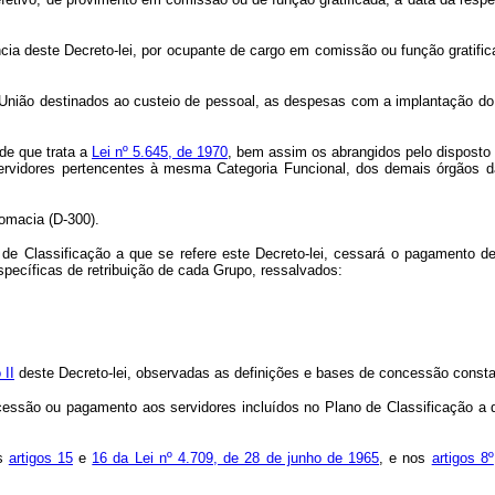
a deste Decreto-lei, por ocupante de cargo em comissão ou função gratifica
União destinados ao custeio de pessoal, as despesas com a implantação do 
 de que trata a
Lei nº 5.645, de 1970
, bem assim os abrangidos pelo disposto n
ervidores pertencentes à mesma Categoria Funcional, dos demais órgãos da
omacia (D-300).
 de Classificação a que se refere este Decreto-lei, cessará o pagamento d
specíficas de retribuição de cada Grupo, ressalvados:
 II
deste Decreto-lei, observadas as definições e bases de concessão cons
cessão ou pagamento aos servidores incluídos no Plano de Classificação a 
os
artigos 15
e
16 da Lei nº 4.709, de 28 de junho de 1965
, e nos
artigos 8º