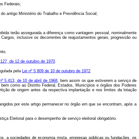
os Federais;
 do antigo Ministério do Trabalho e Previdência Social;
cebida terão assegurada a diferença como vantagem pessoal, nominalmente
 Cargos, inclusive os decorrentes de reajustamentos gerais, progressão ou
nto.
.127, de 12 de outubro de 1970
.
egulada pela
Lei nº 5.809 de 10 de outubro de 1972
.
nº 5.413, de 10 de abril de 1968
, bem assim os que estiverem a serviço de
, bem como ao Distrito Federal, Estados, Municípios e órgãos dos Poderes
rtição de origem antes da respectiva implantação e nos limites da lotação
ngidos por este artigo permanecer no órgão em que se encontram, após a
a Eleitoral para o desempenho de serviço eleitoral obrigatório.
os, a sociedades de economia mista, empresas públicas ou fundações, os