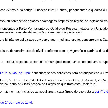
 extinto e da antiga Fundação Brasil Central, pertencentes a quadros ou p
, ou percebendo salários e vantagens próprios do regime da legislação traba
ncentes à Parte Permanente de Quadro de Pessoal, lotados em Unidades Mi
ecessários às atividades do Ministério ao qual pertencem.
creto-lei não se aplica aos servidores que, mediante opção, concorrerem a C
 ou de vencimento do nível, conforme o caso, vigorarão a partir da data do
ão Federal expedirá as normas e instruções necessárias, coordenará e supe
a Lei nº 5.645, de 1970
, continuam sendo condições para a transposição ou tr
lantação da escala gradualista de vencimento, constante do Anexo I, serão 
ído no Plano de Classificação de Cargos de que trata este Decreto-lei.
demais normas, inclusive as peculiares a cada Grupo de que trata a
Lei nº 5.
, de 1º de maio de 1974
.