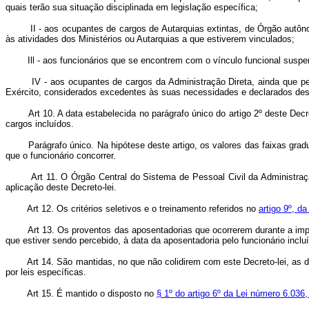
quais terão sua situação disciplinada em legislação específica;
II - aos ocupantes de cargos de Autarquias extintas, de Órgão autônomo
às atividades dos Ministérios ou Autarquias a que estiverem vinculados;
Ill - aos funcionários que se encontrem com o vínculo funcional suspenso
IV - aos ocupantes de cargos da Administração Direta, ainda que perte
Exército, considerados excedentes às suas necessidades e declarados desn
Art 10. A data estabelecida no parágrafo único do artigo 2º deste De
cargos incluídos.
Parágrafo único. Na hipótese deste artigo, os valores das faixas graduais
que o funcionário concorrer.
Art 11. O Órgão Central do Sistema de Pessoal Civil da Administraç
aplicação deste Decreto-lei.
Art 12. Os critérios seletivos e o treinamento referidos no
artigo 9º, d
Art 13. Os proventos das aposentadorias que ocorrerem durante a imp
que estiver sendo percebido, à data da aposentadoria pelo funcionário inclu
Art 14. São mantidas, no que não colidirem com este Decreto-lei, as 
por leis específicas.
Art 15. É mantido o disposto no
§ 1º do artigo 6º da Lei número 6.036