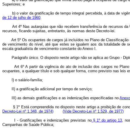
Superiores; e
b) o valor da gratificação de tempo integral percebida, à data de vigênci
de 12 de julho de 1960
.
Art 4º Nas autarquias que não recebem transferência de recursos da 
recursos, ficando sujeitas, entretanto, às normas deste Decreto-lei.
Art 5º Os ocupantes de cargos já incluídos no Plano de Classificação
de vencimento do nível, até que estes se igualem aos da totalidade de s
escala gradualista de vencimento constante do Anexo I.
Parágrafo único. O disposto neste artigo não se aplica ao Grupo - Dipl
Art 6º A partir da vigência do ato de inclusão dos cargos no Plano
ocupantes, a qualquer título e sob qualquer forma, como previsto nas leis e
I) o salário-família;
II) a gratificação adicional por tempo de serviço;
III) as demais gratificações e as indenizações especificadas no
Anexo
§ 1º Está compreendida no disposto neste artigo a proibição de con
Decreto-Lei nº 1.348, de 1974)
(Vide Decreto-Lei nº 1.529, de 1977)
I - Gratificações e indenizações previstas no
§ 1º do artigo 13
, n
Campanhas de Saúde Pública;