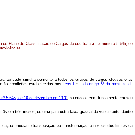
a do Plano de Classificação de Cargos de que trata a Lei número 5.645, de
providências.
será aplicado simultaneamente a todos os Grupos de cargos efetivos e às
do às condições estabelecidas nos
itens I
e
II do artigo 8º da mesma Lei
,
i nº 5.645, de 10 de dezembro de 1970
, ou criados com fundamento em seu
três em três meses, de uma para outra faixa gradual de vencimento, dentro
ificação, mediante transposição ou transformação, e nos estritos limites da