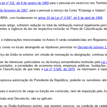
-lei nº 411, de 8 de janeiro de 1969
para o pessoal em exercício nos Territóri
 de fevereiro de 1967
, para o pessoal a serviço da Conta "Emprego e Salário",
o IBRA, com fundamento no
artigo 16 da Lei nº 4.947, de 6 de abril de 1966
.
e artigo, sofrerem redução no total da retribuição mensal legalmente per
entes à vigência do ato da respectiva inclusão no Plano de Classificação de
es e indenizações mencionadas no Anexo II serão estabelecidas em Regulame
 zonas ou locais abrangerão as hipóteses previstas no
Decreto-lei número 1
 da União no exterior, em virtude de nomeação ou designação, continua r
r de interesses particulares ou da licença extraordinária instituída pela
Lei 
equisitados, a sociedades de economia mista, empresas públicas, fundações
de Classificação de que trata a
Lei nº 5.645, de 1970
, se retornarem à repa
ssa autorização do Presidente da República, poderão os servidores abra
 o exercício de cargo ou função em comissão, nem de requisição pela Justiç
rata este Decreto-lei, não se aplicam:
s ou Órgão Autônomo extinto, que prestem serviços, na condição de cedid