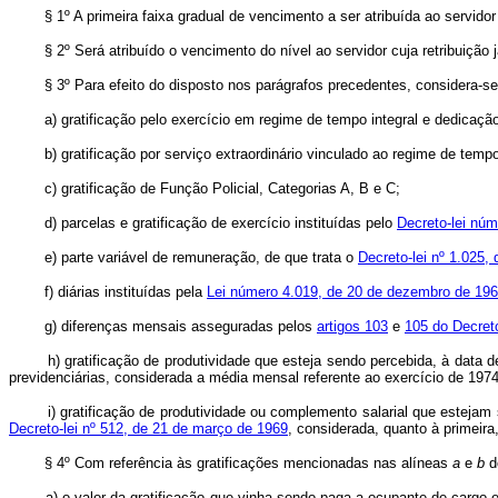
§ 1º A primeira faixa gradual de vencimento a ser atribuída ao servid
§ 2º Será atribuído o vencimento do nível ao servidor cuja retribuição j
§ 3º Para efeito do disposto nos parágrafos precedentes, considera-
a) gratificação pelo exercício em regime de tempo integral e dedicação
b) gratificação por serviço extraordinário vinculado ao regime de tempo 
c) gratificação de Função Policial, Categorias A, B e C;
d) parcelas e gratificação de exercício instituídas pelo
Decreto-lei núm
e) parte variável de remuneração, de que trata o
Decreto-lei nº 1.025,
f) diárias instituídas pela
Lei número 4.019, de 20 de dezembro de 19
g) diferenças mensais asseguradas pelos
artigos 103
e
105 do Decreto
h) gratificação de produtividade que esteja sendo percebida, à data dest
previdenciárias, considerada a média mensal referente ao exercício de 197
i) gratificação de produtividade ou complemento salarial que estejam s
Decreto-lei nº 512, de 21 de março de 1969
, considerada, quanto à primeira
§ 4º Com referência às gratificações mencionadas nas alíneas
a
e
b
d
a) o valor da gratificação que vinha sendo paga a ocupante de cargo efe