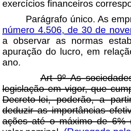
exercícios financeiros corresp
Parágrafo único. As emprê
número 4.506, de 30 de nov
a observar as normas estab
apuração do lucro, em relaç
ano.
Art 9º As sociedade
legislação em vigor, que cump
Decreto-lei, poderão, a part
deduzir as importâncias efe
ações até o máximo de 6% (s