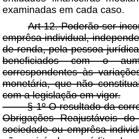
examinadas em cada caso.
Art 12. Poderão ser inc
emprêsa individual, indepen
de renda, pela pessoa jurídica 
beneficiados com o aum
correspondentes às variações
monetária, que não constitua
com a legislação em vigor.
§ 1º O resultado da correç
Obrigações Reajustáveis do
sociedade ou emprêsa individu