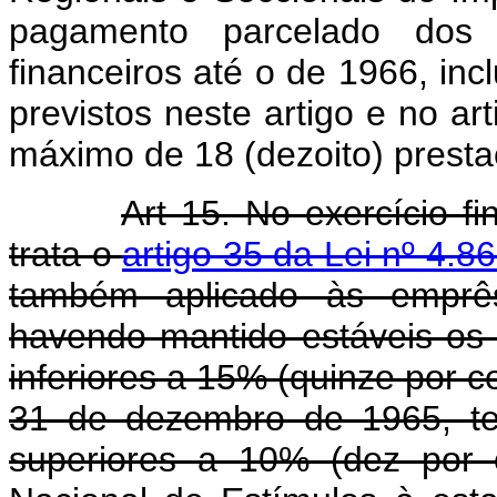
pagamento parcelado dos d
financeiros até o de 1966, in
previstos neste artigo e no art
máximo de 18 (dezoito) presta
Art 15. No exercício f
trata o
artigo 35 da Lei nº 4.
também aplicado às emprêsa
havendo mantido estáveis os 
inferiores a 15% (quinze por c
31 de dezembro de 1965, te
superiores a 10% (dez por 