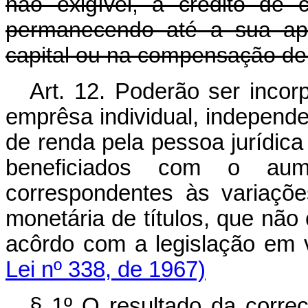
não exigível, a crédito de c
permanecendo até a sua apl
capital ou na compensação de 
Art. 12. Poderão ser incor
emprêsa individual, indepen
de renda pela pessoa jurídica e
beneficiados com o aum
correspondentes às variaçõe
monetária de títulos, que não 
acôrdo com a legislação em 
Lei nº 338, de 1967)
§ 1º O resultado da corre