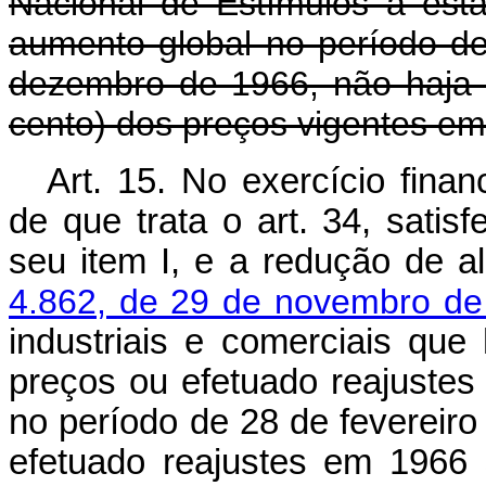
Nacional de Estímulos à est
aumento global no período de
dezembro de 1966, não haja 
cento) dos preços vigentes em
Art. 15. No exercício finan
de que trata o art. 34, satis
seu item I, e a redução de a
4.862, de 29 de novembro de
industriais e comerciais qu
preços ou efetuado reajustes 
no período de 28 de fevereir
efetuado reajustes em 1966 