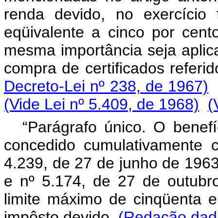
renda devido, no exercício 
eqüivalente a cinco por cen
mesma importância seja aplic
compra de certificados referid
Decreto-Lei nº 238, de 1967)
(Vide Lei nº 5.409, de 1968)
(
“Parágrafo único. O benefíc
concedido cumulativamente 
4.239, de 27 de junho de 196
e nº 5.174, de 27 de outub
limite máximo de cinqüenta e
impôsto devido.
(Redação dada