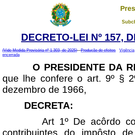
Pres
Subch
DECRETO-LEI Nº 157, D
(Vide Medida Provisória nº 1.303, de 2025)
Produção de efeitos
Vigência
encerrada
O PRESIDENTE DA RE
que lhe confere o art. 9º § 2
dezembro de 1966,
DECRETA:
Art 1º De acôrdo com os
contribuintes do impôsto d