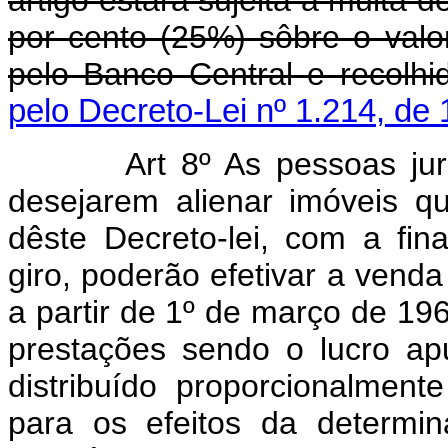
artigo estará sujeita à multa d
por cento (25%) sôbre o valo
pelo Banco Central e recolhi
pelo Decreto-Lei nº 1.214, de
Art 8º As pessoas jurídic
desejarem alienar imóveis 
dêste Decreto-lei, com a fin
giro, poderão efetivar a vend
a partir de 1º de março de 19
prestações sendo o lucro ap
distribuído proporcionalmen
para os efeitos da determin