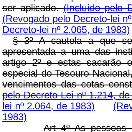
ser aplicado.
(Incluído pelo 
(Revogado pelo Decreto-lei nº
Decreto-lei nº 2.065, de 1983)
§ 3º A cautela a que se 
apresentada a uma das insti
artigo 2º e estas sacarão 
especial do Tesouro Nacional,
vencimentos das cotas const
pelo Decreto-Lei nº 1.214, de
lei nº 2.064, de 1983)
(Rev
1983)
Art 4º As pessoas 