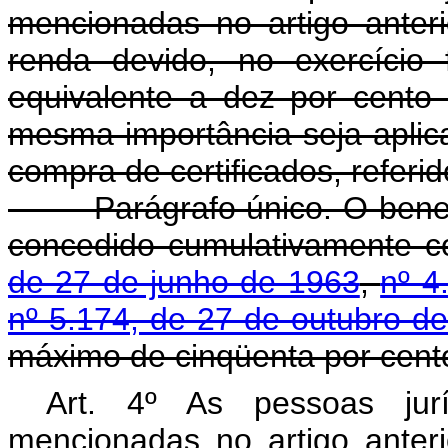
mencionadas no artigo anter
renda devido, no exercício 
equivalente a dez por cent
mesma importância seja aplic
compra de certificados, referid
Parágrafo único. O benefício
concedido cumulativamente 
de 27 de junho de 1963
,
nº 4
nº 5.174, de 27 de outubro d
máximo de cinqüenta por cento
Art. 4º As pessoas jurí
mencionadas no artigo anter