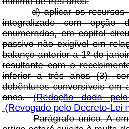
mínimo de três anos.
d) aplicar os recursos
integralizado com opção 
enumeradas, em capital circ
passivo não exigível em relaç
balanço anterior a 1º de jane
resultante com o recebiment
inferior a três anos (3), c
debêntures conversíveis em 
anos.
(Redação dada pelo
(Revogado pelo Decreto-Lei n
Parágrafo único. A emp