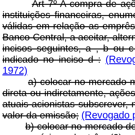
Art 7º A compra de açõ
instituições financeiras, enu
válidas em relação as emprê
Banco Central, a aceitar, alt
incisos seguintes, a , b ou 
indicado no inciso d :
(Revog
1972)
a) colocar no mercado m
direta ou indiretamente, açõe
atuais acionistas subscrever,
valor da emissão;
(Revogado p
b) colocar no mercado d