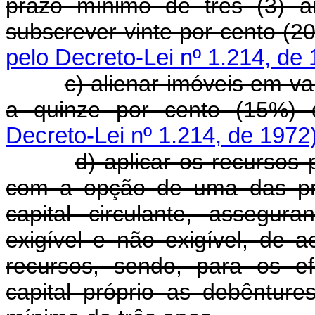
prazo mínimo de três (3) a
subscrever vinte por cento (2
pelo Decreto-Lei nº 1.214, de
c) alienar imóveis em va
a quinze por cento (15%) do
Decreto-Lei nº 1.214, de 1972
d) aplicar os recursos
com a opção de uma das pr
capital circulante, assegu
exigível e não exigível, de
recursos, sendo, para os ef
capital próprio as debêntur