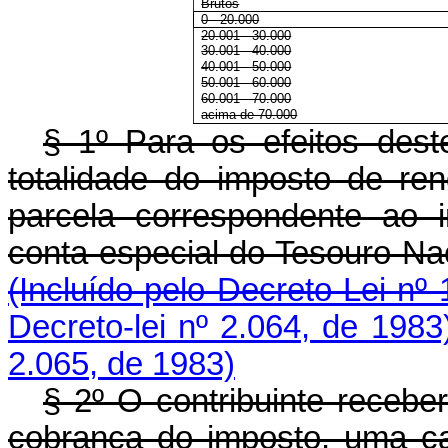
Brutos
0 - 20.000
20.001 - 30.000
30.001 - 40.000
40.001 - 50.000
50.001 - 60.000
60.001 - 70.000
acima de 70.000
§ 1º Para os efeitos deste
totalidade do imposto de re
parcela correspondente ao 
conta especial do Tesouro Nac
(Incluído pelo Decreto-Lei nº
Decreto-lei nº 2.064, de 1983
2.065, de 1983)
§ 2º O contribuinte recebe
cobrança do imposto, uma cau