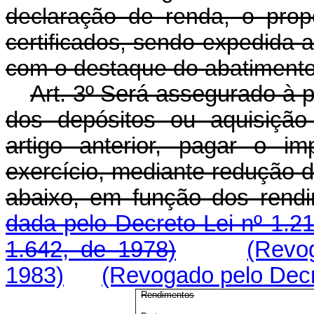
declaração de renda, o propó
certificados, sendo expedida 
com o destaque do abatimento 
Art. 3º Será assegurado à p
dos depósitos ou aquisição
artigo anterior, pagar o 
exercício, mediante redução 
abaixo, em função dos rendi
dada pelo Decreto-Lei nº 1.2
1.642, de 1978)
(Revog
1983)
(Revogado pelo Decre
Rendimentos