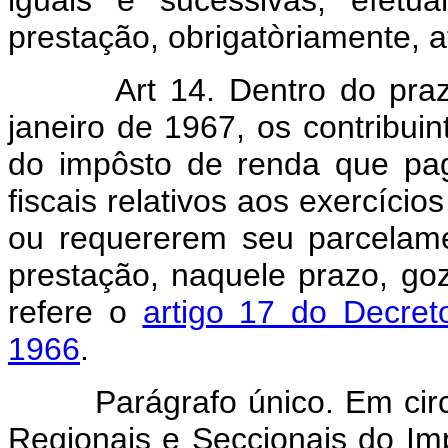
iguais e sucessivas, efetu
prestação, obrigatòriamente, 
Art 14. Dentro do prazo d
janeiro de 1967, os contribui
do impôsto de renda que pag
fiscais relativos aos exercício
ou requererem seu parcelam
prestação, naquele prazo, g
refere o
artigo 17 do Decret
1966
.
Parágrafo único. Em circun
Regionais e Seccionais do Im