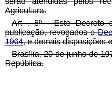
serão atendidas pelos rec
Agricultura.
Art . 5º - Este Decreto 
publicação, revogados o
Dec
1964,
e demais disposições e
Brasília, 20 de junho de 1
República.