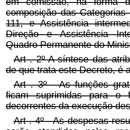
em comissão, na forma d
composição das Categorias D
111, e Assistência interme
Direção e Assistência Int
Quadro Permanente do Ministé
Art . 2º-A síntese das atr
de que trata este Decreto, é a
Art . 3º - As funções grat
ficam suprimidas para o
decorrentes da execução des
Art . 4º - As despesas res