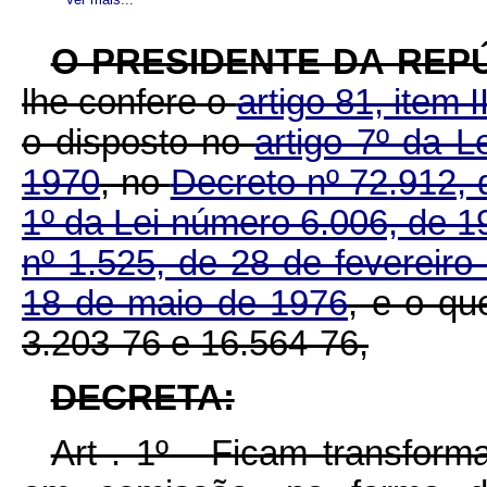
O PRESIDENTE DA REPÚ
lhe confere o
artigo 81, item I
o disposto no
artigo 7º da 
1970
, no
Decreto nº 72.912, 
1º da Lei número 6.006, de 
nº 1.525, de 28 de fevereiro
18 de maio de 1976
, e o q
3.203-76 e 16.564-76,
DECRETA:
Art . 1º - Ficam transform