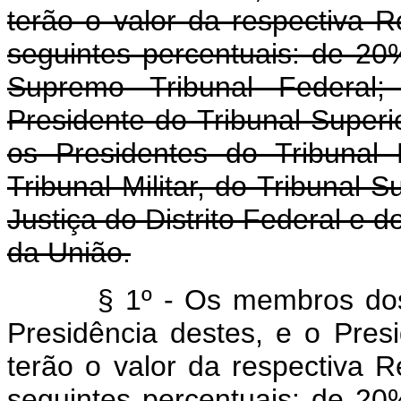
terão o valor da respectiva 
seguintes percentuais: de 20%
Supremo Tribunal Federal
Presidente do Tribunal Superio
os Presidentes do Tribunal
Tribunal Militar, do Tribunal 
Justiça do Distrito Federal e d
da União.
§ 1º - Os membros dos
Presidência destes, e o Presi
terão o valor da respectiva 
seguintes percentuais: de 20%