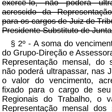
exercê-lo, não poderá ult
acrescido da Representação
para os cargos de Juiz de Trib
Presidente Substituto de Junt
§ 2º -
A soma do venciment
do Grupo-Direção e Assessor
Representação mensal, do s
não poderá ultrapassar, nas 
o valor do vencimento, acr
fixado para o cargo de seu 
Regionais do Trabalho, o v
Representação mensal dos 