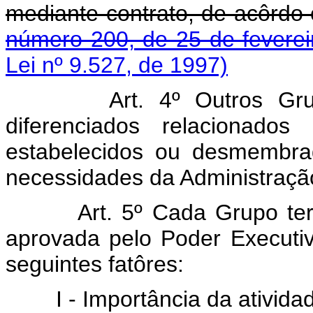
mediante contrato, de acôrd
número 200, de 25 de feverei
Lei nº 9.527, de 1997)
Art. 4º Outros Gru
diferenciados relacionados
estabelecidos ou desmembrad
necessidades da Administração
Art. 5º Cada Grupo ter
aprovada pelo Poder Executiv
seguintes fatôres:
I - Importância da ativid