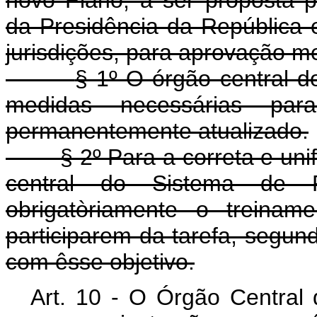
nôvo Plano, a ser proposta pe
da Presidência da República e
jurisdições, para aprovação m
§ 1º O órgão central 
medidas necessárias pa
permanentemente atualizado.
§ 2º Para a correta e un
central do Sistema de P
obrigatòriamente o treinam
participarem da tarefa, segu
com êsse objetivo.
Art. 10 - O Órgão Central