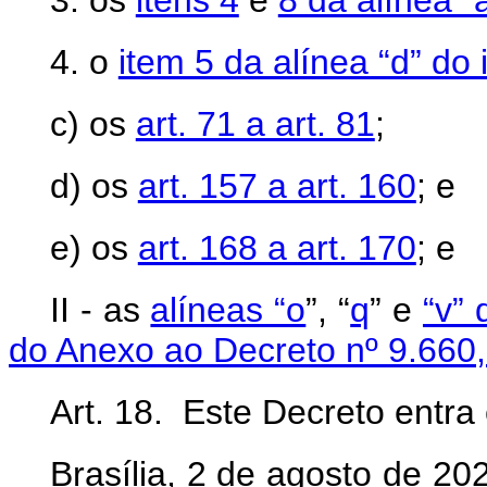
3. os
itens 4
e
8 da alínea “a
4. o
item 5 da alínea “d” do 
c) os
art. 71 a art. 81
;
d) os
art. 157 a art. 160
; e
e) os
art. 168 a art. 170
; e
II - as
alíneas “o
”, “
q
” e
“v” 
do Anexo ao Decreto nº 9.660,
Art. 18. Este Decreto entra
Brasília, 2 de agosto de 2