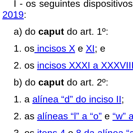
I - os seguintes dispositiv
2019
:
a) do
caput
do art. 1º:
1. os
incisos X
e
XI
; e
2. os
incisos XXXI a XXXVII
b) do
caput
do art. 2º:
1. a
alínea “d” do inciso II
;
2. as
alíneas “l” a “o”
e
“w” a