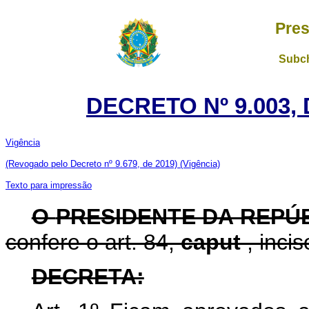
Pres
Subch
DECRETO Nº 9.003,
Vigência
(Revogado pelo Decreto nº 9.679, de 2019)
(Vigência)
Texto para impressão
O
PRESIDENTE DA REPÚ
confere o art. 84,
caput
, inci
DECRETA: