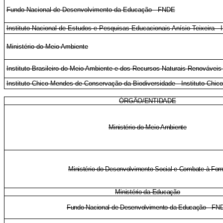
Fundo Nacional de Desenvolvimento da Educação - FNDE
Instituto Nacional de Estudos e Pesquisas Educacionais Anísio Teixeira -
Ministério do Meio Ambiente
Instituto Brasileiro do Meio Ambiente e dos Recursos Naturais Renovávei
Instituto Chico Mendes de Conservação da Biodiversidade - Instituto Chi
ÓRGÃO/ENTIDADE
Ministério do Meio Ambiente
Ministério do Desenvolvimento Social e Combate à Fo
Ministério da Educação
Fundo Nacional de Desenvolvimento da Educação - FN