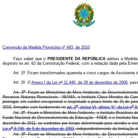
Conversão da Medida Provisória nº 493, de 2010
Faço saber que o
PRESIDENTE DA REPÚBLICA
adotou a Medida 
disposto no art. 62 da Constituição Federal, com a redação dada pela Emen
o
Art. 1
Ficam transformados quarenta e cinco cargos de Assistente de
o
o
Art. 2
O
Anexo I da Lei n
11.440, de 29 de dezembro de 2006
, pas
o
Art. 3
Ficam os Ministérios do Meio Ambiente, do Desenvolvimento
Recursos Naturais Renováveis - IBAMA, o Instituto Chico Mendes de Conse
prorrogar, em caráter excepcional e respeitado o prazo limite de 31 de ja
o
o
2010, firmados com fundamento no
art. 2
, inciso VI, alínea “h”, da Lei n
8.
o
Art. 3
Ficam o Ministério do Meio Ambiente, o Instituto Brasileiro 
Fundo Nacional de Desenvolvimento da Educação - FNDE e o Instituto Nacio
dezembro de 2011, os contratos por tempo determinado para atender a nec
o
Lei n
8.745, de 9 de dezembro de 1993
, independentemente da limitação do
o
Art. 3
Ficam os Ministérios do Meio Ambiente, do Desenvolvimento