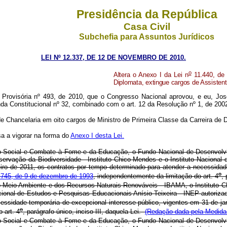
Presidência da República
Casa Civil
Subchefia para Assuntos Jurídicos
LEI Nº 12.337, DE 12 DE NOVEMBRO DE 2010.
o
Altera o Anexo I da Lei n
11.440, de 
Diplomata, extingue cargos de Assistent
Provisória nº 493, de 2010, que o Congresso Nacional aprovou, e eu, Jos
da Constitucional nº 32, combinado com o art. 12 da Resolução nº 1, de 200
 Chancelaria em oito cargos de Ministro de Primeira Classe da Carreira de 
sa a vigorar na forma do
Anexo I desta Lei.
 Social e Combate à Fome e da Educação, o Fundo Nacional de Desenvolvim
rvação da Biodiversidade - Instituto Chico Mendes e o Instituto Nacional 
neiro de 2011, os contratos por tempo determinado para atender a necessida
o
745, de 9 de dezembro de 1993
, independentemente da limitação do art. 4
,
do Meio Ambiente e dos Recursos Naturais Renováveis - IBAMA, o Instituto 
nal de Estudos e Pesquisas Educacionais Anísio Teixeira - INEP autorizados
essidade temporária de excepcional interesse público, vigentes em 31 de j
o
 art. 4
, parágrafo único, inciso III, daquela Lei.
(Redação dada pela Medida 
 Social e Combate à Fome e da Educação, o Fundo Nacional de Desenvolvim