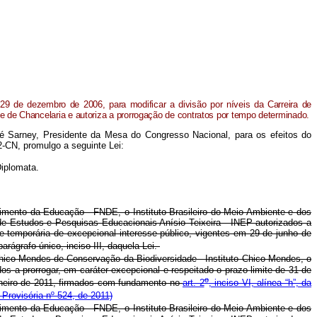
29 de dezembro de 2006, para modificar a divisão por níveis da Carreira de
e de Chancelaria e autoriza a prorrogação de contratos por tempo determinado.
é Sarney, Presidente da Mesa do Congresso Nacional, para os efeitos do
2-CN, promulgo a seguinte Lei:
Diplomata.
ento da Educação - FNDE, o Instituto Brasileiro do Meio Ambiente e dos
de Estudos e Pesquisas Educacionais Anísio Teixeira - INEP autorizados a
de temporária de excepcional interesse público, vigentes em 29 de junho de
 parágrafo único, inciso III, daquela Lei.
Chico Mendes de Conservação da Biodiversidade - Instituto Chico Mendes, o
 a prorrogar, em caráter excepcional e respeitado o prazo limite de 31 de
o
aneiro de 2011, firmados com fundamento no
art. 2
, inciso VI, alínea “h”, da
Provisória nº 524, de 2011)
ento da Educação - FNDE, o Instituto Brasileiro do Meio Ambiente e dos