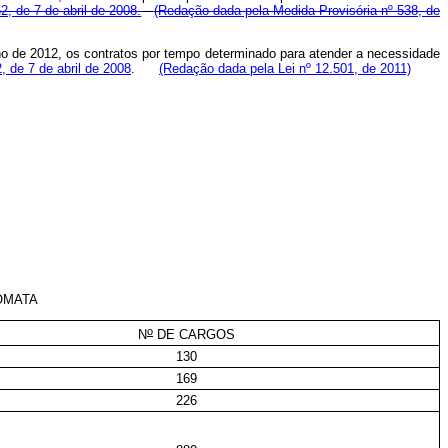
52, de 7 de abril de 2008.
(Redação dada pela Medida Provisória nº 538, de
nho de 2012, os contratos por tempo determinado para atender a necessidade
2, de 7 de abril de 2008
.
(Redação dada pela Lei nº 12.501, de 2011)
OMATA
o
N
DE CARGOS
130
169
226