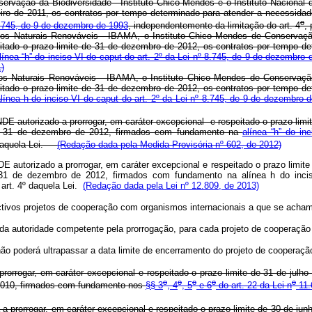
rvação da Biodiversidade - Instituto Chico Mendes e o Instituto Nacional 
neiro de 2011, os contratos por tempo determinado para atender a necessida
o
745, de 9 de dezembro de 1993
, independentemente da limitação do art. 4
,
rsos Naturais Renováveis - IBAMA, o Instituto Chico Mendes de Conservaç
itado o prazo limite de 31 de dezembro de 2012, os contratos por tempo de
línea “h” do inciso VI do caput do art. 2º da Lei nº 8.745, de 9 de dezembro 
)
rsos Naturais Renováveis - IBAMA, o Instituto Chico Mendes de Conservaç
itado o prazo limite de 31 de dezembro de 2012, os contratos por tempo de
alínea h do inciso VI do caput do art. 2º da Lei nº 8.745, de 9 de dezembro 
autorizado a prorrogar, em caráter excepcional e respeitado o prazo limit
 em 31 de dezembro de 2012, firmados com fundamento na
alínea “h” do i
aquela Lei.
(Redação dada pela Medida Provisória nº 602, de 2012)
 autorizado a prorrogar, em caráter excepcional e respeitado o prazo limite
m 31 de dezembro de 2012, firmados com fundamento na alínea h do inci
 art. 4º daquela Lei.
(Redação dada pela Lei nº 12.809, de 2013)
ctivos projetos de cooperação com organismos internacionais a que se acha
 da autoridade competente pela prorrogação, para cada projeto de cooperaçã
ão poderá ultrapassar a data limite de encerramento do projeto de cooperaçã
rrogar, em caráter excepcional e respeitado o prazo limite de 31 de julho
o
o
o
o
o
e 2010, firmados com fundamento nos
§§ 3
, 4
, 5
e 6
do art. 22 da Lei n
11.
a prorrogar, em caráter excepcional e respeitado o prazo limite de 30 de ju