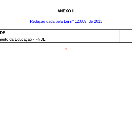
ANEXO II
Redação dada pela Lei nº 12;809, de 2013
ADE
mento da Educação - FNDE
*