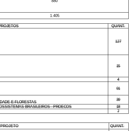
880
1.405
PROJETOS
QUANT.
127
15
4
91
39
SIDADE E FLORESTAS
COSSISTEMAS BRASILEIROS - PROECOS
18
7
PROJETO
QUANT.