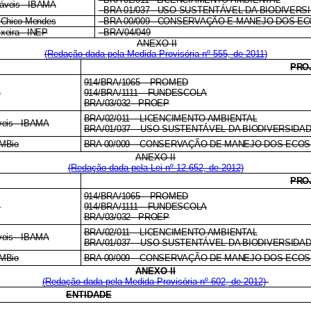
váveis - IBAMA
- BRA 01/037 - USO SUSTENTÁVEL DA BIODIVER
o Chico Mendes
- BRA 00/009 - CONSERVAÇÃO E MANEJO DOS E
ixeira - INEP
- BRA/04/049
ANEXO II
(Redação dada pela Medida Provisória nº 555, de 2011)
PRO
914/BRA/1065 – PROMED
E
914/BRA/1111 – FUNDESCOLA
BRA/03/032 - PROEP
BRA/02/011 – LICENCIMENTO AMBIENTAL
áveis - IBAMA
BRA/01/037 – USO SUSTENTÁVEL DA BIODIVERSIDA
CMBio
BRA 00/009 – CONSERVAÇÃO DE MANEJO DOS ECOS
ANEXO II
(Redação dada pela Lei nº 12.652, de 2012)
PRO
914/BRA/1065 – PROMED
E
914/BRA/1111 – FUNDESCOLA
BRA/03/032 - PROEP
BRA/02/011 – LICENCIMENTO AMBIENTAL
áveis - IBAMA
BRA/01/037 – USO SUSTENTÁVEL DA BIODIVERSIDA
CMBio
BRA 00/009 – CONSERVAÇÃO DE MANEJO DOS ECOS
ANEXO II
(Redação dada pela Medida Provisória nº 602, de 2012)
ENTIDADE