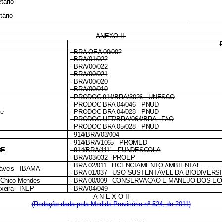
tário
tário
ANEXO II
- BRA OEA 00/002
- BRA/01/022
- BRA/00/022
- BRA/00/021
- BRA/00/020
- BRA/00/010
- PRODOC 914/BRA/3026 - UNESCO
- PRODOC BRA 04/046 - PNUD
me
- PRODOC BRA 04/028 - PNUD
- PRODOC-UFT/BRA/064/BRA - FAO
- PRODOC BRA 05/028 - PNUD
- 914/BRA/03/004
- 914/BRA/1065 - PROMED
DE
- 914/BRA/1111 - FUNDESCOLA
- BRA/03/032 - PROEP
- BRA 02/011 - LICENCIAMENTO AMBIENTAL
váveis - IBAMA
- BRA 01/037 - USO SUSTENTÁVEL DA BIODIVER
o Chico Mendes
- BRA 00/009 - CONSERVAÇÃO E MANEJO DOS E
ixeira - INEP
- BRA/04/049
A N E X O
II
(Redação dada pela Medida Provisória nº 524, de 2011)