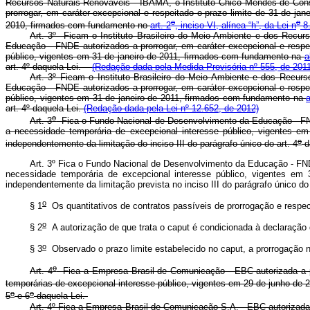
Recursos Naturais Renováveis - IBAMA, o Instituto Chico Mendes de Conse
prorrogar, em caráter excepcional e respeitado o prazo limite de 31 de ja
o
o
2010, firmados com fundamento no
art. 2
, inciso VI, alínea “h”, da Lei n
8.
Art. 3º Ficam o Instituto Brasileiro do Meio Ambiente e dos Recu
Educação - FNDE autorizados a prorrogar, em caráter excepcional e respe
público, vigentes em 31 de janeiro de 2011, firmados com fundamento na
a
art. 4
º
daquela Lei.
(Redação dada pela Medida Provisória nº 555, de 2011
Art. 3º Ficam o Instituto Brasileiro do Meio Ambiente e dos Recu
Educação - FNDE autorizados a prorrogar, em caráter excepcional e respe
público, vigentes em 31 de janeiro de 2011, firmados com fundamento na
art. 4º daquela Lei.
(Redação dada pela Lei nº 12.652, de 2012)
o
Art. 3
Fica o Fundo Nacional de Desenvolvimento da Educação - FNDE 
a necessidade temporária de excepcional interesse público, vigentes
o
independentemente da limitação do inciso III do parágrafo único do art. 4
d
Art. 3º Fica o Fundo Nacional de Desenvolvimento da Educação - FNDE
necessidade temporária de excepcional interesse público, vigentes e
independentemente da limitação prevista no inciso III do parágrafo único do
o
§ 1
Os quantitativos de contratos passíveis de prorrogação e respe
o
§ 2
A autorização de que trata o caput é condicionada à declaração
o
§ 3
Observado o prazo limite estabelecido no caput, a prorrogação n
o
Art. 4
Fica a Empresa Brasil de Comunicação - EBC autorizada a pro
temporárias de excepcional interesse público, vigentes em 29 de junho d
o
o
5
e 6
daquela Lei.
Art. 4º Fica a Empresa Brasil de Comunicação S.A. - EBC autorizada 