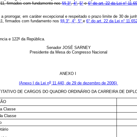
 2011, firmados com fundamento nos
§§ 3°
,
4°
,
5°
e
6° do art. 22 da Lei n° 11.6
a prorrogar, em caráter excepcional e respeitado o prazo limite de 30 de ju
2011, firmados com fundamento nos
§§ 3°
,
4°
,
5°
e
6° do art. 22 da Lei n° 11.65
ncia e 122
º
da República.
Senador JOSÉ SARNEY
Presidente da Mesa do Congresso Nacional
ANEXO I
o
(Anexo I da Lei n
11.440, de 29 de dezembro de 2006)
ITATIVO DE CARGOS DO QUADRO ORDINÁRIO DA CARREIRA DE DIPL
ÇÃO
ra Classe
da Classe
o
tário