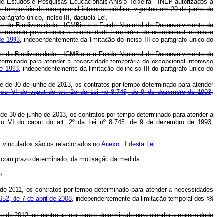
de Estudos e Pesquisas Educacionais Anísio Teixeira - INEP autorizados a
de temporária de excepcional interesse público, vigentes em 29 de junho de
 parágrafo único, inciso III, daquela Lei.
ão da Biodiversidade - ICMBio e o Fundo Nacional de Desenvolvimento da
terminado para atender a necessidade temporária de excepcional interesse
de 1993
, independentemente da limitação do inciso III do parágrafo único do
ão da Biodiversidade - ICMBio e o Fundo Nacional de Desenvolvimento da
terminado para atender a necessidade temporária de excepcional interesse
de 1993
, independentemente da limitação do inciso III do parágrafo único do
e de 30 de junho de 2013, os contratos por tempo determinado para atender
nciso VI do caput do art. 2o da Lei no 8.745, de 9 de dezembro de 1993
,
 de 30 de junho de 2013, os contratos por tempo determinado para atender a
so VI do caput do art. 2º da Lei nº 8.745, de 9 de dezembro de 1993,
m vinculados são os relacionados no
Anexo II desta Lei.
o com prazo determinado, da motivação da medida.
o.
 de 2011, os contratos por tempo determinado para atender a necessidades
652, de 7 de abril de 2008
, independentemente da limitação temporal dos §§
nho de 2012, os contratos por tempo determinado para atender a necessidade