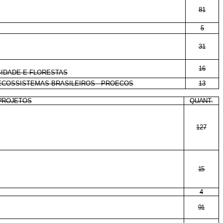
81
5
31
16
SIDADE E FLORESTAS
 ECOSSISTEMAS BRASILEIROS - PROECOS
13
PROJETOS
QUANT.
127
15
4
91