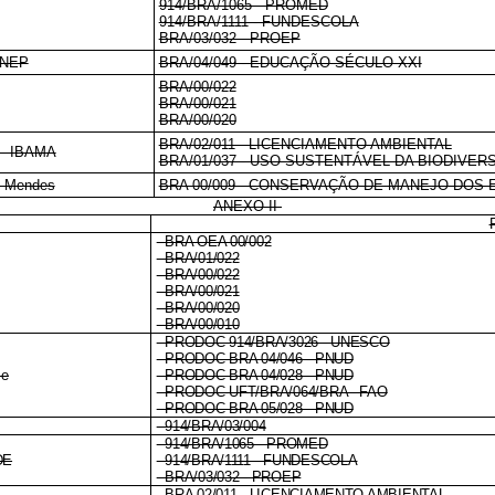
914/BRA/1065 - PROMED
914/BRA/1111 - FUNDESCOLA
BRA/03/032 - PROEP
 INEP
BRA/04/049 - EDUCAÇÃO SÉCULO XXI
BRA/00/022
BRA/00/021
BRA/00/020
BRA/02/011 - LICENCIAMENTO AMBIENTAL
s - IBAMA
BRA/01/037 - USO SUSTENTÁVEL DA BIODIVER
co Mendes
BRA 00/009 - CONSERVAÇÃO DE MANEJO DOS
ANEXO II
- BRA OEA 00/002
- BRA/01/022
- BRA/00/022
- BRA/00/021
- BRA/00/020
- BRA/00/010
- PRODOC 914/BRA/3026 - UNESCO
- PRODOC BRA 04/046 - PNUD
me
- PRODOC BRA 04/028 - PNUD
- PRODOC-UFT/BRA/064/BRA - FAO
- PRODOC BRA 05/028 - PNUD
- 914/BRA/03/004
- 914/BRA/1065 - PROMED
DE
- 914/BRA/1111 - FUNDESCOLA
- BRA/03/032 - PROEP
- BRA 02/011 - LICENCIAMENTO AMBIENTAL