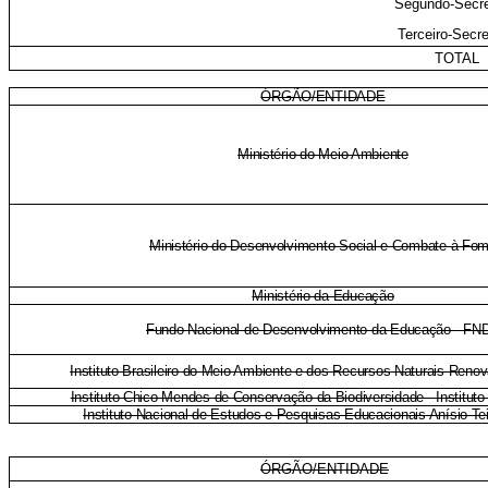
Segundo-Secre
Terceiro-Secre
TOTAL
ÓRGÃO/ENTIDADE
Ministério do Meio Ambiente
Ministério do Desenvolvimento Social e Combate à Fo
Ministério da Educação
Fundo Nacional de Desenvolvimento da Educação - FN
Instituto Brasileiro do Meio Ambiente e dos Recursos Naturais Reno
Instituto Chico Mendes de Conservação da Biodiversidade - Institut
Instituto Nacional de Estudos e Pesquisas Educacionais Anísio Te
ÓRGÃO/ENTIDADE