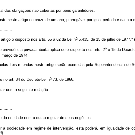
tal das obrigações não cobertas por bens garantidores.
to neste artigo no prazo de um ano, prorrogável por igual período e caso a 
..........
o
artigo o disposto nos arts. 55 a 62 da Lei n
6.435, de 15 de julho de 1977." 
o
evidência privada aberta aplica-se o disposto nos arts. 2
e 15 do Decreto
e março de 1974.
s Leis referidas neste artigo serão exercidas pela Superintendência de S
o
o no art. 84 do Decreto-Lei n
73, de 1966.
orar com a seguinte redação:
..........
..........
o da entidade nem o curso regular de seus negócios.
r a sociedade em regime de intervenção, esta poderá, em igualdade de co
R)