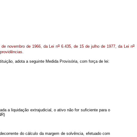
o
o
 de novembro de 1966, da Lei n
6.435, de 15 de julho de 1977, da Lei n
providências.
ituição, adota a seguinte Medida Provisória, com força de lei:
 a liquidação extrajudicial, o ativo não for suficiente para o
NR)
o decorrente do cálculo da margem de solvência, efetuado com