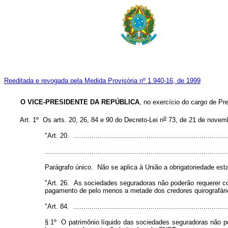
Reeditada e revogada pela Medida Provisória nº 1.940-16, de 1999
O VICE-PRESIDENTE DA REPÚBLICA
, no exercício do cargo de Pre
o
Art. 1º Os arts. 20, 26, 84 e 90 do Decreto-Lei n
73, de 21 de novemb
"Art. 20. ............................................................................
..........................................................................................
Parágrafo único. Não se aplica à União a obrigatoriedade estat
"Art. 26. As sociedades seguradoras não poderão requerer conc
pagamento de pelo menos a metade dos credores quirografário
"Art. 84. ............................................................................
§ 1º O patrimônio líquido das sociedades seguradoras não po