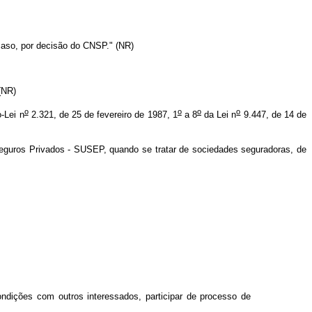
caso, por decisão do CNSP." (NR)
(NR)
o
o
o
o
-Lei n
2.321, de 25 de fevereiro de 1987, 1
a 8
da Lei n
9.447, de 14 de
eguros Privados - SUSEP, quando se tratar de sociedades seguradoras, de
ndições com outros interessados, participar de processo de