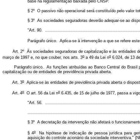
base na regulamentação baixada pelo CNSP.
§ 2º O passivo não operacional será constituído pelo valor to
§ 3º As sociedades seguradoras deverão adequar-se ao dispos
"Art. 90. ............................................................................
Parágrafo único. Aplica-se à intervenção a que se refere este 
Art. 2º Às sociedades seguradoras de capitalização e às entidades de pr
o
o
março de 1997 e, no que couber, nos arts. 3
a 49 da Lei n
6.024, de 13 d
Parágrafo único. As funções atribuídas ao Banco Central do Brasil pela
capitalização ou de entidades de previdência privada aberta.
o
Art. 3
Aplica-se às entidades de previdência privada aberta o dispost
o
o
Art. 4
O art. 56 da Lei n
6.435, de 15 de julho de 1977, passa a vig
"Art. 56. ............................................................................
..........................................................................................
§ 3º A decretação da intervenção não afetará o funcionament
o
§ 4
Na hipótese de indicação de pessoa jurídica para geri
aquisição do controle acionário da sociedade interventiva." (N