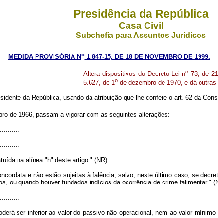
Presidência da República
Casa Civil
Subchefia para Assuntos Jurídicos
o
MEDIDA PROVISÓRIA N
1.847-15, DE 18 DE NOVEMBRO DE 1999.
o
Altera dispositivos do Decreto-Lei n
73, de 21
o
5.627, de 1
de dezembro de 1970, e dá outras 
sidente da República, usando da atribuição que lhe confere o art. 62 da Const
ro de 1966, passam a vigorar com as seguintes alterações:
..........
..........
uída na alínea "h" deste artigo." (NR)
ordata e não estão sujeitas à falência, salvo, neste último caso, se decretada
s, ou quando houver fundados indícios da ocorrência de crime falimentar." (
..........
derá ser inferior ao valor do passivo não operacional, nem ao valor mínim