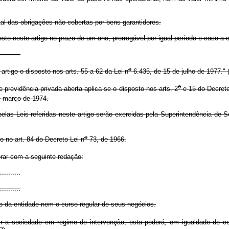
tal das obrigações não cobertas por bens garantidores.
o neste artigo no prazo de um ano, prorrogável por igual período e caso a 
..........
o
artigo o disposto nos arts. 55 a 62 da Lei n
6.435, de 15 de julho de 1977." 
o
previdência privada aberta aplica-se o disposto nos arts. 2
e 15 do Decreto
e março de 1974.
s Leis referidas neste artigo serão exercidas pela Superintendência de S
o
o no art. 84 do Decreto-Lei n
73, de 1966.
orar com a seguinte redação:
..........
..........
 da entidade nem o curso regular de seus negócios.
r a sociedade em regime de intervenção, esta poderá, em igualdade de co