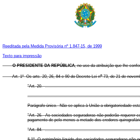
Reeditada pela Medida Provisória nº 1.847-15, de 1999
Texto para impressão
O PRESIDENTE DA REPÚBLICA
, no uso da atribuição que lhe confe
o
Art. 1
º
Os arts. 20, 26, 84 e 90 do Decreto-Lei n
73, de 21 de novemb
"Art. 20. ............................................................................
..........................................................................................
Parágrafo único. Não se aplica à União a obrigatoriedade estat
"Art. 26. As sociedades seguradoras não poderão requerer conc
pagamento de pelo menos a metade dos credores quirografário
"Art. 84. ............................................................................
§ 1
º
O patrimônio líquido das sociedades seguradoras não po