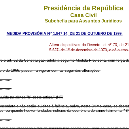
Presidência da República
Casa Civil
Subchefia para Assuntos Jurídicos
o
MEDIDA PROVISÓRIA N
1.847-14, DE 21 DE OUTUBRO DE 1999.
o
Altera dispositivos do Decreto-Lei n
73, de 21
o
5.627, de 1
de dezembro de 1970, e dá outras 
re o art. 62 da Constituição, adota a seguinte Medida Provisória, com força de
ro de 1966, passam a vigorar com as seguintes alterações:
..........
..........
uída na alínea "h" deste artigo." (NR)
ordata e não estão sujeitas à falência, salvo, neste último caso, se decretada
s, ou quando houver fundados indícios da ocorrência de crime falimentar." (
..........
derá ser inferior ao valor do passivo não operacional, nem ao valor mínimo