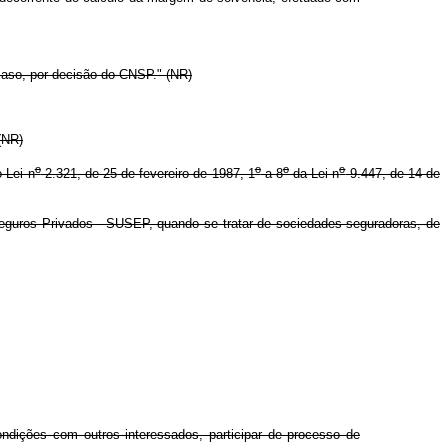
caso, por decisão do CNSP." (NR)
(NR)
o
o
o
o
-Lei n
2.321, de 25 de fevereiro de 1987, 1
a 8
da Lei n
9.447, de 14 de
eguros Privados - SUSEP, quando se tratar de sociedades seguradoras, de
ndições com outros interessados, participar de processo de