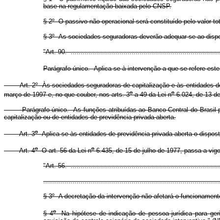
base na regulamentação baixada pelo CNSP.
§ 2
º
O passivo não operacional será constituído pelo valor to
§ 3
º
As sociedades seguradoras deverão adequar-se ao dispost
"Art. 90. ............................................................................
Parágrafo único. Aplica-se à intervenção a que se refere este 
Art. 2
º
Às sociedades seguradoras de capitalização e às entidades de 
o
o
março de 1997 e, no que couber, nos arts. 3
a 49 da Lei n
6.024, de 13 d
Parágrafo único. As funções atribuídas ao Banco Central do Brasil pela
capitalização ou de entidades de previdência privada aberta.
o
Art. 3
Aplica-se às entidades de previdência privada aberta o dispost
o
o
Art. 4
O art. 56 da Lei n
6.435, de 15 de julho de 1977, passa a vig
"Art. 56. ............................................................................
..........................................................................................
§ 3
º
A decretação da intervenção não afetará o funcionamento
o
§ 4
Na hipótese de indicação de pessoa jurídica para geri