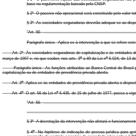
base na regulamentação baixada pelo CNSP.
§ 2º O passivo não operacional será constituído pelo valor to
§ 3º As sociedades seguradoras deverão adequar-se ao dispos
"Art. 90. ............................................................................
Parágrafo único. Aplica-se à intervenção a que se refere este 
Art. 2º Às sociedades seguradoras de capitalização e às entidades de pr
o
o
março de 1997 e, no que couber, nos arts. 3
a 49 da Lei n
6.024, de 13 d
Parágrafo único. As funções atribuídas ao Banco Central do Brasil pela
capitalização ou de entidades de previdência privada aberta.
o
Art. 3
Aplica-se às entidades de previdência privada aberta o dispost
o
o
Art. 4
O art. 56 da Lei n
6.435, de 15 de julho de 1977, passa a vig
"Art. 56. ............................................................................
..........................................................................................
§ 3º A decretação da intervenção não afetará o funcionament
o
§ 4
Na hipótese de indicação de pessoa jurídica para geri