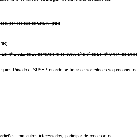
caso, por decisão do CNSP." (NR)
(NR)
o
o
o
o
-Lei n
2.321, de 25 de fevereiro de 1987, 1
a 8
da Lei n
9.447, de 14 de
eguros Privados - SUSEP, quando se tratar de sociedades seguradoras, de
ndições com outros interessados, participar de processo de