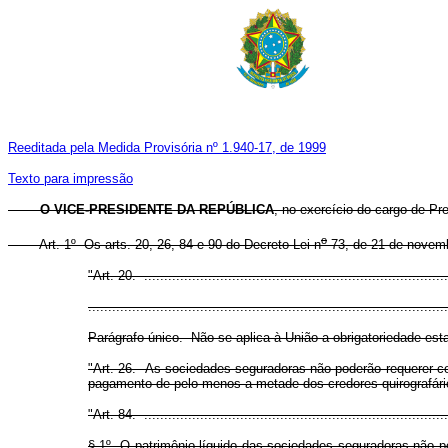
Reeditada pela Medida Provisória nº 1.940-17, de 1999
Texto para impressão
O VICE-PRESIDENTE DA REPÚBLICA
, no exercício do cargo de Pre
o
Art. 1º Os arts. 20, 26, 84 e 90 do Decreto-Lei n
73, de 21 de novemb
"Art. 20. ............................................................................
..........................................................................................
Parágrafo único. Não se aplica à União a obrigatoriedade estat
"Art. 26. As sociedades seguradoras não poderão requerer conc
pagamento de pelo menos a metade dos credores quirografário
"Art. 84. ............................................................................
§ 1º O patrimônio líquido das sociedades seguradoras não po