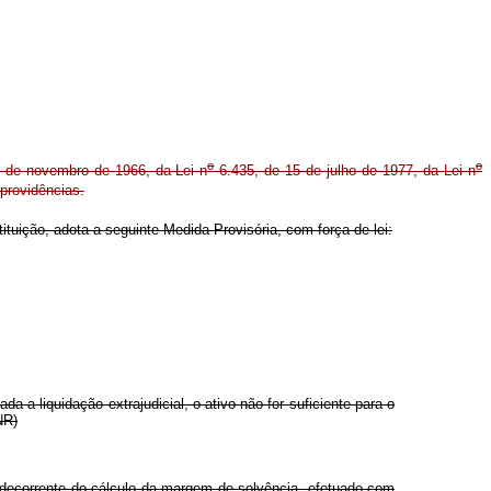
o
o
 de novembro de 1966, da Lei n
6.435, de 15 de julho de 1977, da Lei n
providências.
ituição, adota a seguinte Medida Provisória, com força de lei:
 a liquidação extrajudicial, o ativo não for suficiente para o
NR)
o decorrente do cálculo da margem de solvência, efetuado com