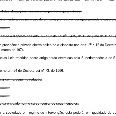
tal das obrigações não cobertas por bens garantidores.
to neste artigo no prazo de um ano, prorrogável por igual período e caso a 
..........
o
artigo o disposto nos arts. 55 a 62 da Lei n
6.435, de 15 de julho de 1977." 
o
evidência privada aberta aplica-se o disposto nos arts. 2
e 15 do Decreto
e março de 1974.
s Leis referidas neste artigo serão exercidas pela Superintendência de S
o
o no art. 84 do Decreto-Lei n
73, de 1966.
orar com a seguinte redação:
..........
..........
o da entidade nem o curso regular de seus negócios.
r a sociedade em regime de intervenção, esta poderá, em igualdade de co