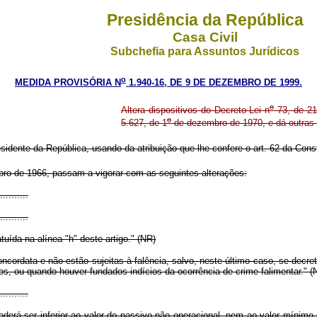
Presidência da República
Casa Civil
Subchefia para Assuntos Jurídicos
o
MEDIDA PROVISÓRIA N
1.940-16, DE 9 DE DEZEMBRO DE 1999.
o
Altera dispositivos do Decreto-Lei n
73, de 21
o
5.627, de 1
de dezembro de 1970, e dá outras 
sidente da República, usando da atribuição que lhe confere o art. 62 da Const
ro de 1966, passam a vigorar com as seguintes alterações:
..........
..........
uída na alínea "h" deste artigo." (NR)
ordata e não estão sujeitas à falência, salvo, neste último caso, se decretada
s, ou quando houver fundados indícios da ocorrência de crime falimentar." (
..........
derá ser inferior ao valor do passivo não operacional, nem ao valor mínim