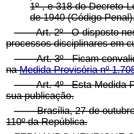
1º , e 318 do Decreto-L
de 1940 (Código Penal)
Art. 2º O disposto nesta
processos disciplinares em c
Art. 3º Ficam convalida
na
Medida Provisória nº 1.7
Art. 4º Esta Medida Prov
sua publicação.
Brasília, 27 de outubro 
110º da República.