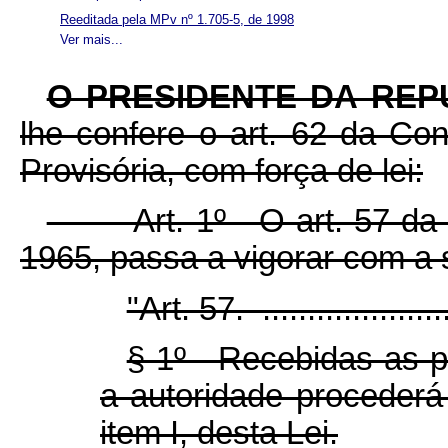
Reeditada pela MPv nº 1.705-5, de 1998
Ver mais...
O PRESIDENTE DA REP
lhe confere o art. 62 da Con
Provisória, com força de lei:
Art. 1º O art. 57 da Le
1965, passa a vigorar com a 
"Art. 57. .......................
§ 1º Recebidas as pe
a autoridade procederá 
item I, desta Lei.