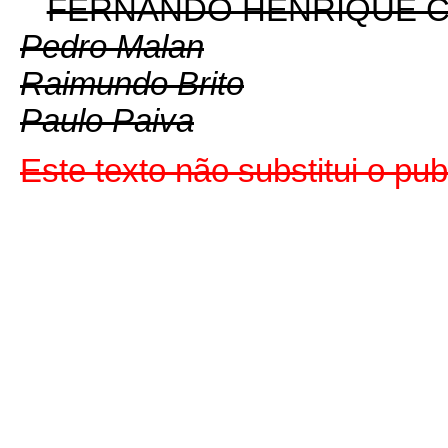
FERNANDO HENRIQUE 
Pedro Malan
Raimundo Brito
Paulo Paiva
Este texto não substitui o p