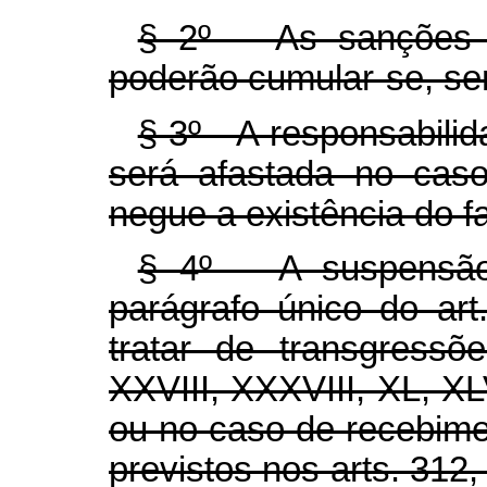
§ 2º As sanções civ
poderão cumular-se, se
§ 3º A responsabilida
será afastada no caso
negue a existência do fa
§ 4º A suspensão 
parágrafo único do art
tratar de transgressõ
XXVIII, XXXVIII, XL, XLVI
ou no caso de recebime
previstos nos arts. 312