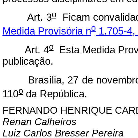
o
Art. 3
Ficam convalidad
o
Medida Provisória n
1.705-4,
o
Art. 4
Esta Medida Provi
publicação.
Brasília, 27 de novembro 
o
110
da República.
FERNANDO HENRIQUE CA
Renan Calheiros
Luiz Carlos Bresser Pereira