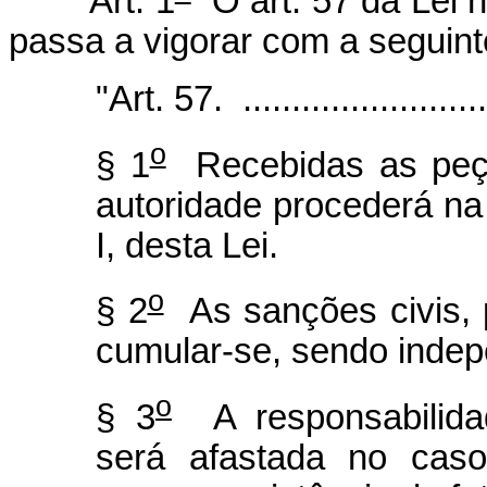
Art. 1
O art. 57 da Lei 
passa a vigorar com a seguint
"Art. 57. ...........................
o
§ 1
Recebidas as peças
autoridade procederá na 
I, desta Lei.
o
§ 2
As sanções civis, p
cumular-se, sendo indep
o
§ 3
A responsabilidad
será afastada no caso