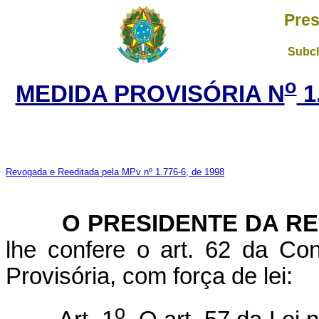
Pres
Subch
o
MEDIDA PROVISÓRIA N
1
Revogada e Reeditada pela MPv nº 1.776-6, de 1998
O
PRESIDENTE DA R
lhe confere o art. 62 da Con
Provisória, com força de lei:
o