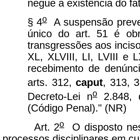
negue a existência do fat
o
§ 4
A suspensão preven
único do art. 51 é obr
transgressões aos incisos
XL, XLVIII, LI, LVIII e 
recebimento de denúnci
arts. 312,
caput
, 313, 
o
Decreto-Lei n
2.848, 
(Código Penal)." (NR)
o
Art. 2
O disposto nest
processos disciplinares em cu