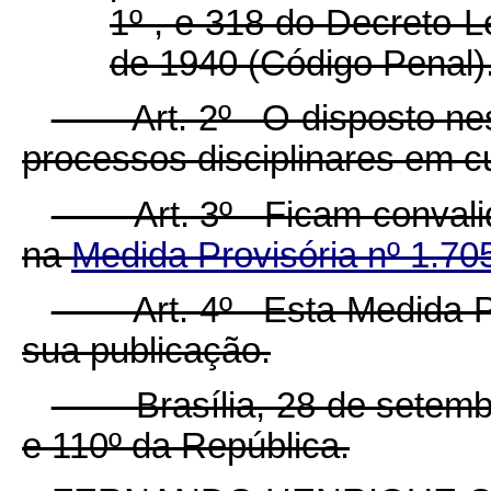
1º , e 318 do Decreto-L
de 1940 (Código Penal)
Art. 2º O disposto nesta
processos disciplinares em c
Art. 3º Ficam convalida
na
Medida Provisória nº 1.70
Art. 4º Esta Medida Prov
sua publicação.
Brasília, 28 de setembro
e 110º da República.