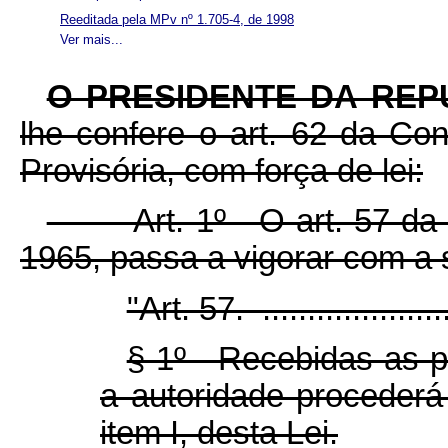
Reeditada pela MPv nº 1.705-4, de 1998
Ver mais...
O PRESIDENTE DA REP
lhe confere o art. 62 da Con
Provisória, com força de lei:
Art. 1º O art. 57 da Le
1965, passa a vigorar com a 
"Art. 57. .......................
§ 1º Recebidas as pe
a autoridade procederá 
item I, desta Lei.