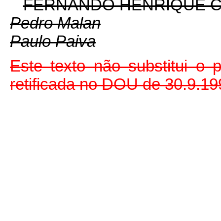
FERNANDO HENRIQUE 
Pedro Malan
Paulo Paiva
Este texto não substitui o
retificada no DOU de 30.9.19