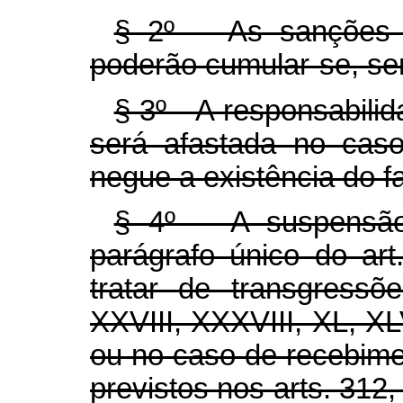
§ 2º As sanções civ
poderão cumular-se, se
§ 3º A responsabilida
será afastada no caso
negue a existência do fa
§ 4º A suspensão 
parágrafo único do art
tratar de transgressõ
XXVIII, XXXVIII, XL, XLVI
ou no caso de recebime
previstos nos arts. 312