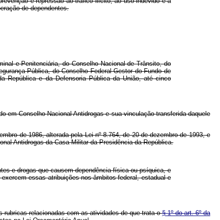
venção e repressão ao tráfico ilícito, ao uso indevido e à
peração de dependentes.
inal e Penitenciária, do Conselho Nacional de Trânsito, do
Segurança Pública, do Conselho Federal Gestor do Fundo de
da República e da Defensoria Pública da União, até cinco
o em Conselho Nacional Antidrogas e sua vinculação transferida daquele
ro de 1986, alterada pela Lei nº 8.764, de 20 de dezembro de 1993, e
ional Antidrogas da Casa Militar da Presidência da República.
entes e drogas que causem dependência física ou psíquica, e
 exercem essas atribuições nos âmbitos federal, estadual e
 rubricas relacionadas com as atividades de que trata o
§ 1º do art. 6º da