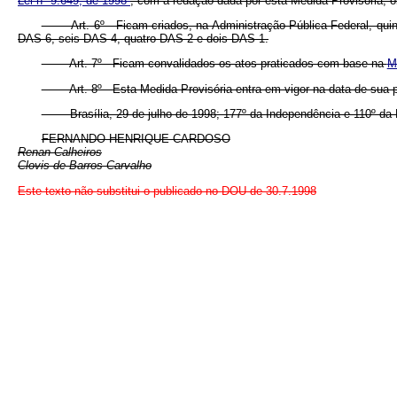
Lei nº 9.649, de 1998
, com a redação dada por esta Medida Provisória, 
Art. 6º Ficam criados, na Administração Pública Federal, quinze
DAS 6, seis DAS 4, quatro DAS 2 e dois DAS 1.
Art. 7º Ficam convalidados os atos praticados com base na
M
Art. 8º Esta Medida Provisória entra em vigor na data de sua p
Brasília, 29 de julho de 1998; 177º da Independência e 110º da 
FERNANDO HENRIQUE CARDOSO
Renan Calheiros
Clovis de Barros Carvalho
Este texto não substitui o publicado no DOU de 30.7.1998