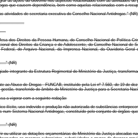
grar as ações do Governo nos aspectos relacionados com as atividades de pre
drogas que causem dependência, bem como aquelas relacionadas com a recu
 atividades de secretaria executiva do Conselho Nacional Antidrogas." (NR)
...................
.....
efesa dos Direitos da Pessoa Humana, do Conselho Nacional de Política Crim
cional dos Direitos da Criança e do Adolescente, do Conselho Nacional de 
 Federal, do Arquivo Nacional, da Imprensa Nacional, da Ouvidoria Geral 
........" (NR)
 integrante da Estrutura Regimental do Ministério da Justiça, transformad
Abuso de Drogas - FUNCAB, instituído pela Lei nº 7.560, de 19 de dezemb
gestão, transferido do âmbito do Ministério da Justiça para a Secretaria Nac
sa a vigorar com a seguinte redação:
ico ilícito, uso indevido e produção não autorizada de substâncias entorpec
s num Sistema Nacional Antidrogas, constituído pelo conjunto de órgãos que
........" (NR)
ou utilizar as dotações orçamentárias do Ministério da Justiça alocadas nas