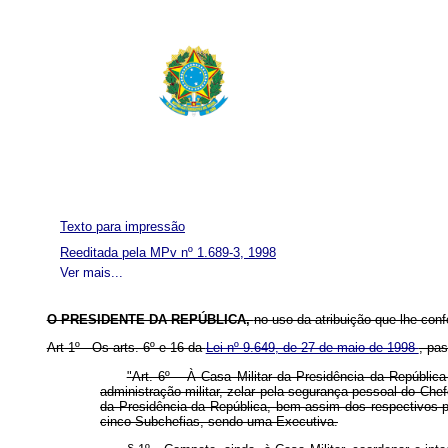
Texto para impressão
Reeditada pela MPv nº 1.689-3, 1998
Ver mais...
O PRESIDENTE DA REPÚBLICA,
no uso da atribuição que lhe conf
Art 1º Os arts. 6º e 16 da
Lei nº 9.649, de 27 de maio de 1998
, pa
"Art. 6º À Casa Militar da Presidência da República
administração militar, zelar pela segurança pessoal do Che
da Presidência da República, bem assim dos respectivos pa
cinco Subchefias, sendo uma Executiva.