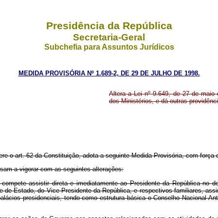
Presidência da República
Secretaria-Geral
Subchefia para Assuntos Jurídicos
MEDIDA PROVISÓRIA Nº 1.689-2, DE 29 DE JULHO DE 1998.
Altera a Lei nº 9.649, de 27 de maio
dos Ministérios, e dá outras providênc
ere o art. 62 da Constituição, adota a seguinte Medida Provisória, com força d
ssam a vigorar com as seguintes alterações:
 compete assistir direta e imediatamente ao Presidente da República no d
fe de Estado, do Vice-Presidente da República, e respectivos familiares, as
lácios presidenciais, tendo como estrutura básica o Conselho Nacional Anti