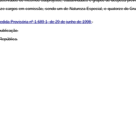
observados os mesmos subprojetos, subatividades e grupos de despesa previ
 cargos em comissão, sendo um de Natureza Especial, e quatorze do Grupo
edida Provisória nº 1.689-1, de 29 de junho de 1998
.
ublicação.
República.