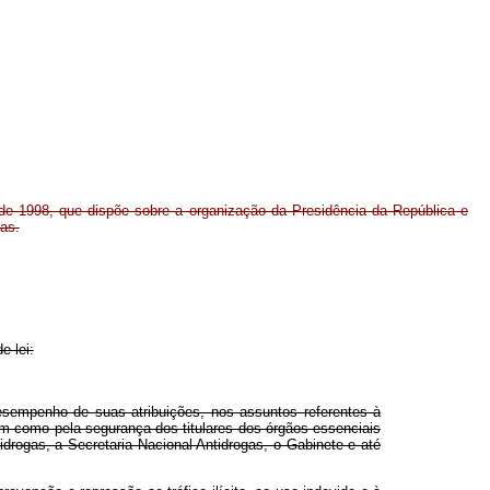
 de 1998, que dispõe sobre a organização da Presidência da República e
ias.
e lei:
esempenho de suas atribuições, nos assuntos referentes à
sim como pela segurança dos titulares dos órgãos essenciais
drogas, a Secretaria Nacional Antidrogas, o Gabinete e até