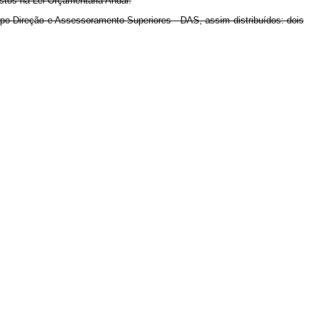
stos na Lei Orçamentária Anual.
-Direção e Assessoramento Superiores - DAS, assim distribuídos: dois