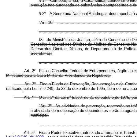
§ 1º Compete, ainda, à Casa Militar, coordenar e inte
produção não autorizada de substâncias entorpecentes e 
§ 2º A Secretaria Nacional Antidrogas desempenhará as
"Art. 16. ..................................................................
................................................................................
IX - do Ministério da Justiça, além do Conselho de D
Conselho Nacional dos Direitos da Mulher, do Conselho Na
Defesa dos Direitos Difusos, do Departamento de Polícia
Secretarias;
.............................................................................
Art. 2º Fica o Conselho Federal de Entorpecentes, órgão colegiado
Ministério para a Casa Militar da Presidência da República.
Art. 3º Fica o Fundo de Prevenção, Recuperação e de Combate ao 
ratificado pela Lei nº 9.240, de 22 de dezembro de 1995, bem como a sua 
Art. 4º O art. 3º da Lei nº 6.368, de 21 de outubro de 1976, pas
"Art. 3º As atividades de prevenção, repressão ao tráf
a atividade de recuperação de dependentes serão integrada
municipal.
.............................................................................
Art. 5º Fica o Poder Executivo autorizado a remanejar, transferir 