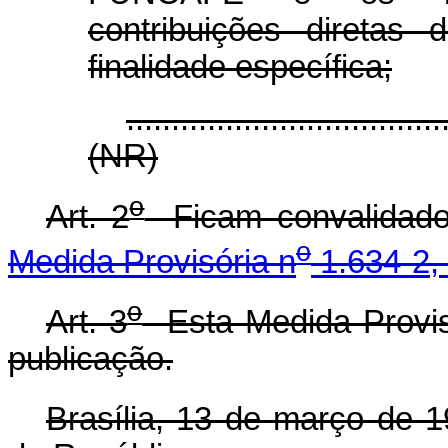
contribuições diretas
finalidade específica;
...................................
(NR)
o
Art. 2
Ficam convalidado
o
Medida Provisória n
1.634-2, 
o
Art. 3
Esta Medida Provisó
publicação.
Brasília, 13 de março de 