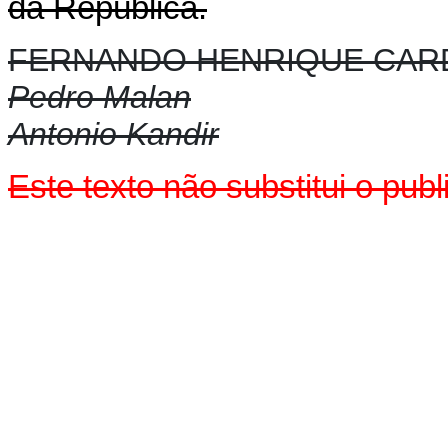
da República.
FERNANDO HENRIQUE CA
Pedro Malan
Antonio Kandir
Este texto não substitui o pu