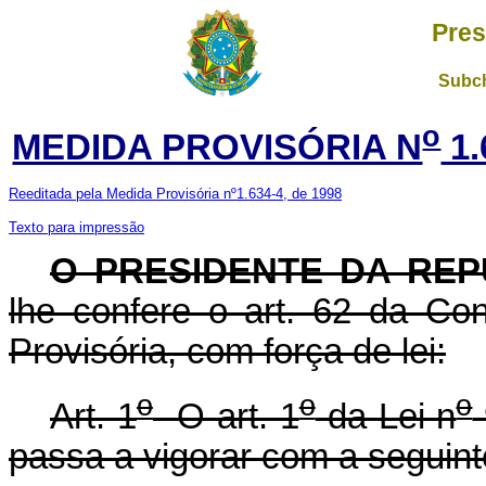
Pres
Subch
o
MEDIDA PROVISÓRIA N
1.
Reeditada pela Medida Provisória nº1.634-4, de 1998
Texto para impressão
O PRESIDENTE DA REP
lhe confere o art. 62 da Con
Provisória, com força de lei:
o
o
o
Art. 1
O art. 1
da Lei n
passa a vigorar com a seguint