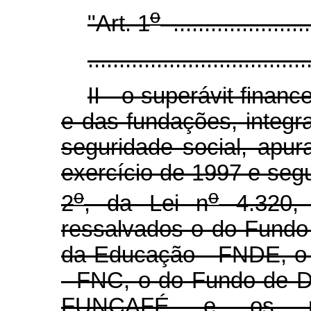
o
"Art. 1
.......................
...................................
II - o superávit finan
e das fundações, integr
seguridade social, apur
exercício de 1997 e segu
o
o
2
, da Lei n
4.320,
ressalvados o do Fundo
da Educação - FNDE, o 
- FNC, o do Fundo de D
FUNCAFÉ e os rec