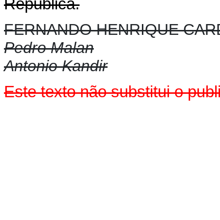
República.
FERNANDO HENRIQUE CA
Pedro Malan
Antonio Kandir
Este texto não substitui o pu