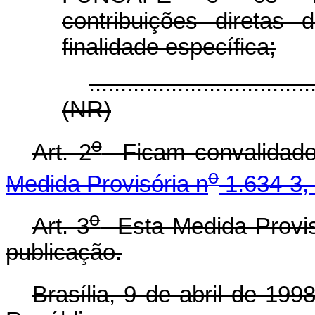
contribuições diretas
finalidade específica;
...................................
(NR)
o
Art. 2
Ficam convalidado
o
Medida Provisória n
1.634-3,
o
Art. 3
Esta Medida Provisó
publicação.
Brasília, 9 de abril de 199