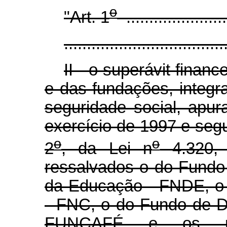
o
"Art. 1
.......................
...................................
II - o superávit finan
e das fundações, integr
seguridade social, apur
exercício de 1997 e segu
o
o
2
, da Lei n
4.320,
ressalvados o do Fundo
da Educação - FNDE, o 
- FNC, o do Fundo de D
FUNCAFÉ e os rec