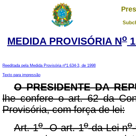
Pres
Subch
o
MEDIDA PROVISÓRIA N
1
Reeditada pela Medida Provisória nº1.634-3, de 1998
Texto para impressão
O PRESIDENTE DA REP
lhe confere o art. 62 da Con
Provisória, com força de lei:
o
o
o
Art. 1
O art. 1
da Lei n