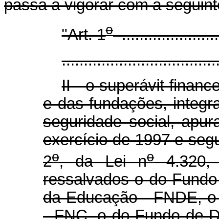
passa a vigorar com a seguint
o
"Art. 1
.......................
...................................
II - o superávit finan
e das fundações, integr
seguridade social, apur
exercício de 1997 e segu
o
o
2
, da Lei n
4.320,
ressalvados o do Fundo
da Educação - FNDE, o 
- FNC, o do Fundo de D