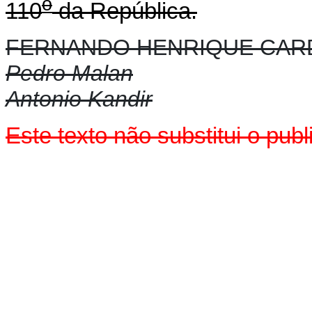
o
110
da República.
FERNANDO HENRIQUE CA
Pedro Malan
Antonio Kandir
Este texto não substitui o pu