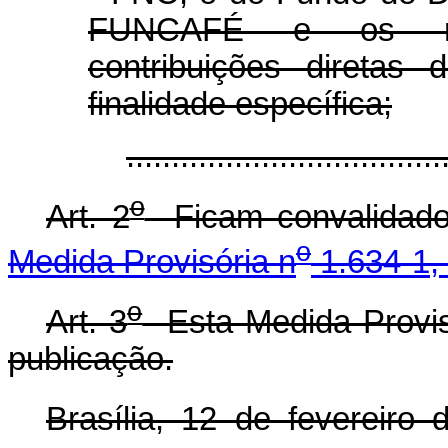
FUNCAFÉ e os rec
contribuições diretas
finalidade específica;
...................................
o
Art. 2
Ficam convalidado
o
Medida Provisória n
1.634-1, 
o
Art. 3
Esta Medida Provisó
publicação.
Brasília, 12 de fevereiro