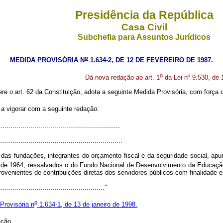
Presidência da República
Casa Civil
Subchefia para Assuntos Jurídicos
o
MEDIDA PROVISÓRIA N
1.634-2, DE 12 DE FEVEREIRO DE 1987.
o
Dá nova redação ao art. 1
da Lei nº 9.530, de
ere o art. 62 da Constituição, adota a seguinte Medida Provisória, com força d
a vigorar com a seguinte redação:
............................................................
..............................................................
 e das fundações, integrantes do orçamento fiscal e da seguridade social, ap
de 1964, ressalvados o do Fundo Nacional de Desenvolvimento da Educação
enientes de contribuições diretas dos servidores públicos com finalidade e
....................................................."
o
Provisória n
1.634-1, de 13 de janeiro de 1998.
ação.