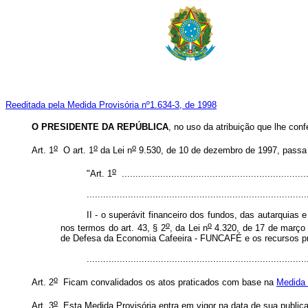
Reeditada pela Medida Provisória nº1.634-3, de 1998
O PRESIDENTE DA REPÚBLICA
, no uso da atribuição que lhe conf
o
o
o
Art. 1
O art. 1
da Lei n
9.530, de 10 de dezembro de 1997, passa 
o
"Art. 1
....................................................................
................................................................................
II - o superávit financeiro dos fundos, das autarquias
o
o
nos termos do art. 43, § 2
, da Lei n
4.320, de 17 de março 
de Defesa da Economia Cafeeira - FUNCAFÉ e os recursos prov
................................................................................
o
Art. 2
Ficam convalidados os atos praticados com base na
Medida 
o
Art. 3
Esta Medida Provisória entra em vigor na data de sua public