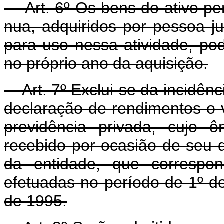
Art. 6º Os bens do ativo per
nua, adquiridos por pessoa jur
para uso nessa atividade, po
no próprio ano da aquisição.
Art. 7º Exclui-se da incidênc
declaração de rendimentos o v
previdência privada, cujo 
recebido por ocasião de seu 
da entidade, que correspon
efetuadas no período de 1º d
de 1995.