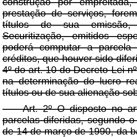
construção por empreitada
prestação de serviços, fore
títulos de sua emissão, 
Securitização, emitidos esp
poderá computar a parcela 
créditos, que houver sido dife
4º do art. 10 do Decreto-Lei 
na determinação do lucro re
títulos ou de sua alienação so
Art. 2º O disposto no arti
parcelas diferidas, segundo o 
de 14 de março de 1990, da ba