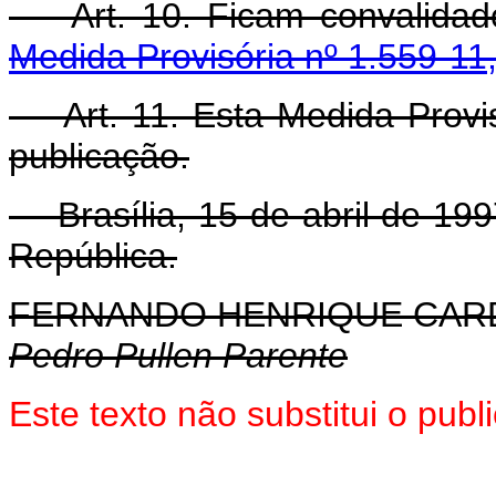
Art. 10. Ficam convalidado
Medida Provisória nº 1.559-11
Art. 11. Esta Medida Provis
publicação.
Brasília, 15 de abril de 199
República.
FERNANDO HENRIQUE CA
Pedro Pullen Parente
Este texto não substitui o pub