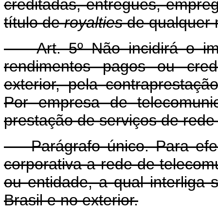
creditadas, entregues, empreg
título de
royalties
de qualquer 
Art. 5º Não incidirá o imp
rendimentos pagos ou cred
exterior, pela contraprestaç
Por empresa de telecomunic
prestação de serviços de rede 
Parágrafo único. Para efeit
corporativa a rede de teleco
ou entidade, a qual interliga
Brasil e no exterior.