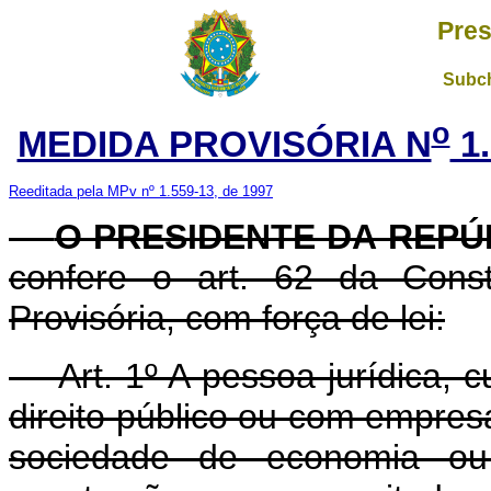
Pres
Subch
o
MEDIDA PROVISÓRIA N
1.
Reeditada pela MPv nº 1.559-13, de 1997
O PRESIDENTE DA REPÚ
confere o art. 62 da Const
Provisória, com força de lei:
Art. 1º A pessoa jurídica, cu
direito público ou com empres
sociedade de economia ou 