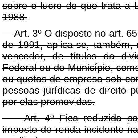
sobre o lucro de que trata a
1988.
Art. 3º O disposto no art. 65
de 1991, aplica-se, também, n
vencedor, de títulos da div
Federal ou do Município, como
ou quotas de empresa sob contr
pessoas jurídicas de direito 
por elas promovidas.
Art. 4º Fica reduzida para
imposto de renda incidente na