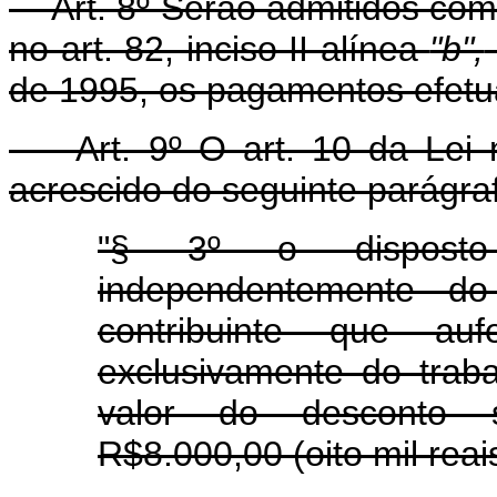
Art. 8º Serão admitidos como
no art. 82, inciso II alínea
"b",
de 1995, os pagamentos efetu
Art. 9º O art. 10 da Lei n
acrescido do seguinte parágra
"§ 3º o disposto 
independentemente do
contribuinte que aufe
exclusivamente do trab
valor do desconto si
R$8.000,00 (oito mil reais