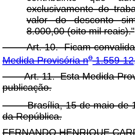
exclusivamente do trab
valor do desconto sim
8.000,00 (oito mil reais)."
Art. 10. Ficam convalidado
o
Medida Provisória n
1.559-12,
Art. 11. Esta Medida Provis
publicação.
Brasília, 15 de maio de 1
da República.
FERNANDO HENRIQUE CA