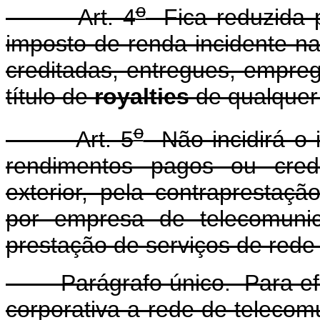
o
Art. 4
Fica reduzida p
imposto de renda incidente na
creditadas, entregues, empreg
título de
royalties
de qualquer
o
Art. 5
Não incidirá o 
rendimentos pagos ou cred
exterior, pela contraprestaç
por empresa de telecomunic
prestação de serviços de rede 
Parágrafo único. Para efeit
corporativa a rede de teleco