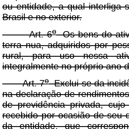
ou entidade, a qual interliga
Brasil e no exterior.
o
Art. 6
Os bens do ativ
terra nua, adquiridos por pes
rural, para uso nessa ati
integralmente no próprio ano d
o
Art. 7
Exclui-se da incid
na declaração de rendimentos 
de previdência privada, cujo
recebido por ocasião de seu 
da entidade, que correspon