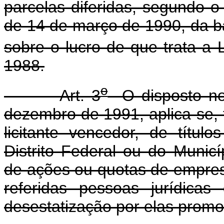
parcelas diferidas, segundo o 
de 14 de março de 1990, da ba
sobre o lucro de que trata a 
1988.
o
Art. 3
O disposto no 
dezembro de 1991, aplica-se,
licitante vencedor, de títul
Distrito Federal ou do Municí
de ações ou quotas de empresa
referidas pessoas jurídicas
desestatização por elas promo