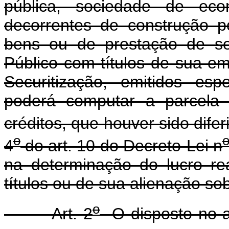
pública, sociedade de eco
decorrentes de construção p
bens ou de prestação de se
Público com títulos de sua em
Securitização, emitidos esp
poderá computar a parcela 
créditos, que houver sido dife
o
4
do art. 10 do Decreto-Lei n
na determinação do lucro re
títulos ou de sua alienação so
o
Art. 2
O disposto no ar