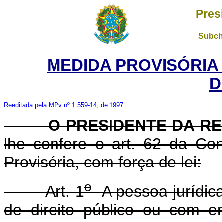
Pres
Subch
MEDIDA PROVISÓRIA
D
Reeditada pela MPv nº 1.559-14, de 1997
O PRESIDENTE DA RE
lhe confere o art. 62 da Con
Provisória, com força de lei:
o
Art. 1
A pessoa jurídica
de direito público ou com 