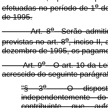
o
efetuadas no período de 1
de
de 1995.
o
Art. 8
Serão admitid
o
previstas no art. 8
, inciso II,
dezembro de 1995, os pagame
o
Art. 9
O art. 10 da Le
acrescido do seguinte parágra
o
"§ 3
O disposto n
independentemente do
contribuinte que aufe