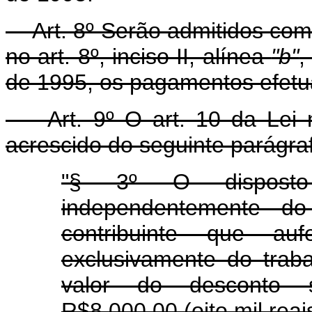
Art. 8º Serão admitidos como
no art. 8º, inciso II, alínea
"b"
,
de 1995, os pagamentos efetu
Art. 9º O art. 10 da Lei n
acrescido do seguinte parágra
"§ 3º O disposto 
independentemente do
contribuinte que aufe
exclusivamente do trab
valor do desconto si
R$8.000,00 (oito mil reais