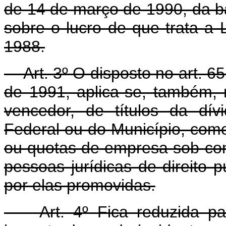
de 14 de março de 1990, da ba
sobre o lucro de que trata a
1988.
Art. 3º O disposto no art. 65
de 1991, aplica-se, também, n
vencedor, de títulos da dív
Federal ou do Município, como
ou quotas de empresa sob contr
pessoas jurídicas de direito 
por elas promovidas.
Art. 4º Fica reduzida para