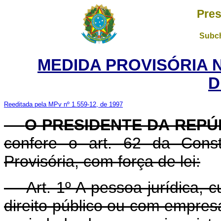
Pres
Subch
MEDIDA PROVISÓRIA 
D
Reeditada pela MPv nº 1.559-12, de 1997
O PRESIDENTE DA REPÚ
confere o art. 62 da Const
Provisória, com força de lei:
Art. 1º A pessoa jurídica, cu
direito público ou com empres