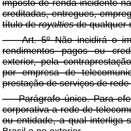
imposto de renda incidente na
creditadas, entregues, empreg
título de
royalties
de qualquer 
Art. 5º Não incidirá o imp
rendimentos pagos ou cred
exterior, pela contraprestaç
por empresa de telecomunic
prestação de serviços de rede 
Parágrafo único. Para efeit
corporativa a rede de teleco
ou entidade, a qual interliga
Brasil e no exterior.