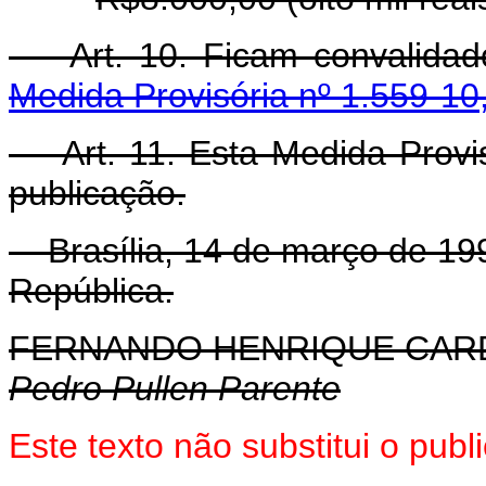
Art. 10. Ficam convalidado
Medida Provisória nº 1.559-10,
Art. 11. Esta Medida Provis
publicação.
Brasília, 14 de março de 199
República.
FERNANDO HENRIQUE CA
Pedro Pullen Parente
Este texto não substitui o pub