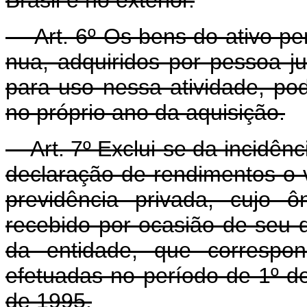
Art. 6º Os bens do ativo per
nua, adquiridos por pessoa jur
para uso nessa atividade, po
no próprio ano da aquisição.
Art. 7º Exclui-se da incidênc
declaração de rendimentos o v
previdência privada, cujo 
recebido por ocasião de seu 
da entidade, que correspon
efetuadas no período de 1º d
de 1995.