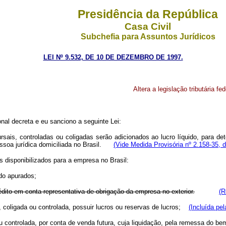
Presidência da República
Casa Civil
Subchefia para Assuntos Jurídicos
LEI Nº 9.532, DE 10 DE DEZEMBRO DE 1997.
Altera a legislação tributária fe
al decreta e eu sanciono a seguinte Lei:
sucursais, controladas ou coligadas serão adicionados ao lucro líquido, para 
essoa jurídica domiciliada no Brasil.
(Vide Medida Provisória nº 2.158-35, 
os disponibilizados para a empresa no Brasil:
ido apurados;
dito em conta representativa de obrigação da empresa no exterior.
(R
 coligada ou controlada, possuir lucros ou reservas de lucros;
(Incluída pel
u controlada, por conta de venda futura, cuja liquidação, pela remessa do b