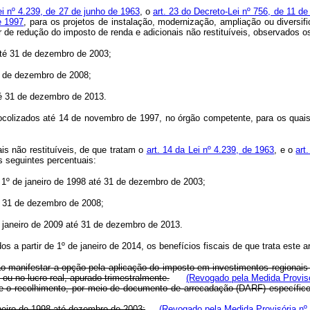
ei nº 4.239, de 27 de junho de 1963
, o
art. 23 do Decreto-Lei nº 756, de 11 d
e 1997
, para os projetos de instalação, modernização, ampliação ou diversif
r de redução do imposto de renda e adicionais não restituíveis, observado
 até 31 de dezembro de 2003;
31 de dezembro de 2008;
até 31 de dezembro de 2013.
ocolizados até 14 de novembro de 1997, no órgão competente, para os quais
is não restituíveis, de que tratam o
art. 14 da Lei nº 4.239, de 1963
, e o
art
s seguintes percentuais:
 de 1º de janeiro de 1998 até 31 de dezembro de 2003;
até 31 de dezembro de 2008;
de janeiro de 2009 até 31 de dezembro de 2013.
 a partir de 1º de janeiro de 2014, os benefícios fiscais de que trata este ar
rão manifestar a opção pela aplicação do imposto em investimentos regionai
u no lucro real, apurado trimestralmente.
(Revogado pela Medida Provisó
e o recolhimento, por meio de documento de arrecadação (DARF) específico,
eiro de 1998 até dezembro de 2003;
(Revogado pela Medida Provisória nº 