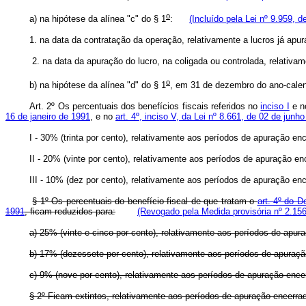
o
a) na hipótese da alínea "c" do § 1
:
(Incluído pela Lei nº 9.959, d
1. na data da contratação da operação, relativamente a lucros já a
2. na data da apuração do lucro, na coligada ou controlada, relat
o
b) na hipótese da alínea "d" do § 1
, em 31 de dezembro do ano-cale
Art. 2º Os percentuais dos benefícios fiscais referidos no
inciso I
e 
16 de janeiro de 1991
, e no
art. 4º, inciso V, da Lei nº 8.661, de 02 de junh
I - 30% (trinta por cento), relativamente aos períodos de apuração 
II - 20% (vinte por cento), relativamente aos períodos de apuração en
III - 10% (dez por cento), relativamente aos períodos de apuração enc
§ 1º Os percentuais do benefício fiscal de que tratam o
art. 4º do 
1991
, ficam reduzidos para:
(Revogado pela Medida provisória nº 2.156
a) 25% (vinte e cinco por cento), relativamente aos períodos de apur
b) 17% (dezessete por cento), relativamente aos períodos de apuraçã
c) 9% (nove por cento), relativamente aos períodos de apuração encer
§ 2º Ficam extintos, relativamente aos períodos de apuração encerrados