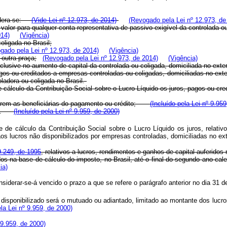
dera-se:
(Vide Lei nº 12.973, de 2014)
(Revogado pela Lei nº 12.973, de
u valor para qualquer conta representativa de passivo exigível da controlada ou
014)
(Vigência)
oligada no Brasil;
gado pela Lei nº 12.973, de 2014)
(Vigência)
 outra praça;
(Revogado pela Lei nº 12.973, de 2014)
(Vigência)
clusive no aumento de capital da controlada ou coligada, domiciliada no exter
agos ou creditados a empresas controladas ou coligadas, domiciliadas no exte
oladora ou coligada no Brasil.
cálculo da Contribuição Social sobre o Lucro Líquido os juros, pagos ou cred
s forem as beneficiárias do pagamento ou crédito;
(Incluído pela Lei nº 9.95
ário.
(Incluído pela Lei nº 9.959, de 2000)
de cálculo da Contribuição Social sobre o Lucro Líquido os juros, relati
aos lucros não disponibilizados por empresas controladas, domiciliadas no ext
 9.249, de 1995
, relativos a lucros, rendimentos e ganhos de capital auferid
dos na base de cálculo do imposto, no Brasil, até o final do segundo ano-ca
ia)
siderar-se-á vencido o prazo a que se refere o parágrafo anterior no dia 31 
disponibilizado será o mutuado ou adiantado, limitado ao montante dos lucros
ela Lei nº 9.959, de 2000)
 9.959, de 2000)