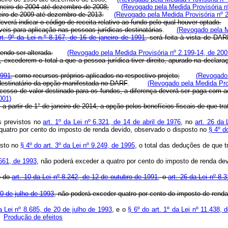
neiro de 2004 até dezembro de 2008;
(Revogado pela Medida Provisória n
eiro de 2009 até dezembro de 2013.
(Revogado pela Medida Provisória nº 2
everá indicar o código de receita relativo ao fundo pelo qual houver optado.
veis para aplicação nas pessoas jurídicas destinatárias
.
(Revogado pela M
rt. 9º da Lei n.º 8.167, de 16 de janeiro de 1991
, será feita à vista de DA
endo ser alterada.
(Revogado pela Medida Provisória nº 2.199-14, de 200
, excederem o total a que a pessoa jurídica tiver direito, apurado na declar
1991
, como recursos próprios aplicados no respectivo projeto;
(Revogado 
destinatário da opção manifestada no DARF
.
(Revogado pela Medida Prov
esso de valor destinado para os fundos, a diferença deverá ser paga com a
001)
 partir de 1° de janeiro de 2014, a opção pelos benefícios fiscais de que trat
is previstos no
art. 1º da Lei nº 6.321, de 14 de abril de 1976
, no
art. 26 da
quatro por cento do imposto de renda devido, observado o disposto no
§ 4º d
osto no
§ 4º do art. 3º da Lei nº 9.249, de 1995
, o total das deduções de que t
.661, de 1993
, não poderá exceder a quatro por cento do imposto de renda dev
o do
art. 10 da Lei nº 8.242, de 12 de outubro de 1991
, o
art. 26 da Lei nº 8.
0 de julho de 1993
, não poderá exceder quatro por cento do imposto de rend
da Lei nº 8.685, de 20 de julho de 1993
, e o
§ 6º do art. 1º da Lei nº 11.438
Produção de efeitos