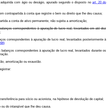
ria adquirida com ágio ou deságio, apurado segundo o disposto no
art. 20 do
 em contrapartida à conta que registre o bem ou direito que lhe deu causa;
artida a conta de ativo permanente, não sujeita a amortização;
balanços correspondentes à apuração de lucro real, levantados em até dez
;
nços correspondentes à apuração de lucro real, levantados posteriormente à
998)
s balanços correspondentes à apuração de lucro real, levantados durante os
ração.
ação, amortização ou exaustão.
gistrar:
ransferência para sócio ou acionista, na hipótese de devolução de capital;
 ou do intangível que lhe deu causa.