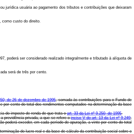
a ou jurídica usuária ao pagamento dos tributos e contribuições que deixaram
, como custo do direito.
97, poderá ser considerado realizado integralmente e tributado à alíquota de
icada será de três por cento.
9.250, de 26 de dezembro de 1995
, somada às contribuições para o Fundo de
doze por cento do total dos rendimentos computados na determinação da base
cia do imposto de renda de que trata o
art. 33 da Lei nº 9.250, de 1995
.
 a previdência privada, a que se refere o
inciso V do art. 13 da Lei nº 9.249
,
não poderá exceder, em cada período de apuração, a vinte por cento do total
eterminação do lucro real e da base de cálculo da contribuição social sobre o