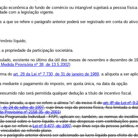
lização econômica do fundo de comércio ou intangível sujeitará a pessoa físic
dade com a legislação vigente.
s a que se refere o parágrafo anterior poderá ser registrado em conta do ativo
rimônio líquido;
 a propriedade da participação societária.
umulado, existente no último dia útil dos meses de novembro e dezembro de 19
 Medida Provisória nº 38, de 13.5.2002)
forma do
art. 28 da Lei nº 7.730, de 31 de janeiro de 1989
, a alíquota a ser apl
tada mediante o pagamento do imposto, em quota única, na data da opção.
resumido não será permitida qualquer dedução a título de incentivo fiscal.
ncia privada, a que se refere a alínea "e" do inciso II do
art. 8º da Lei nº 
7, de 24 de julho de 1997
, cujo ônus seja da pessoa física, fica limitada a 
da Provisória nº 2158-35, de 2001)
ria Programada Individual - FAPI, aplicam-se, também, as normas de incidên
ão social sobre o lucro líquido, o valor das despesas com contribuições para
 a que se refere a
Lei nº 9.477, de 1997
, cujo ônus seja da pessoa jurídica, 
vinculados ao referido plano.
 o parágrafo anterior deverá ser adicionado ao lucro líquido para efeito de d