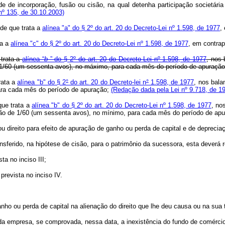
tude de incorporação, fusão ou cisão, na qual detenha participação societá
nº 135, de 30.10.2003)
 de que trata a
alínea "a" do § 2º do art. 20 do Decreto-Lei nº 1.598, de 1977
,
ta a
alínea "c" do § 2º do art. 20 do Decreto-Lei nº 1.598, de 1977
, em contrap
 trata a
alínea “
b
” do § 2º do art. 20 do Decreto-Lei nº 1.598, de 1977
, nos 
e 1/60 (um sessenta avos), no máximo, para cada mês do período de apuração
rata a
alínea "b" do § 2
°
do art. 20 do Decreto-lei n
°
1.598, de 1977
, nos bala
ara cada mês do período de apuração;
(Redação dada pela Lei nº 9.718, de 1
que trata a
alínea "b" do § 2º do art. 20 do Decreto-Lei nº 1.598, de 1977
, no
zão de 1/60 (um sessenta avos), no mínimo, para cada mês do período de apu
 ou direito para efeito de apuração de ganho ou perda de capital e de depreci
ferido, na hipótese de cisão, para o patrimônio da sucessora, esta deverá re
ta no inciso III;
prevista no inciso IV.
nho ou perda de capital na alienação do direito que lhe deu causa ou na sua t
da empresa, se comprovada, nessa data, a inexistência do fundo de comércio