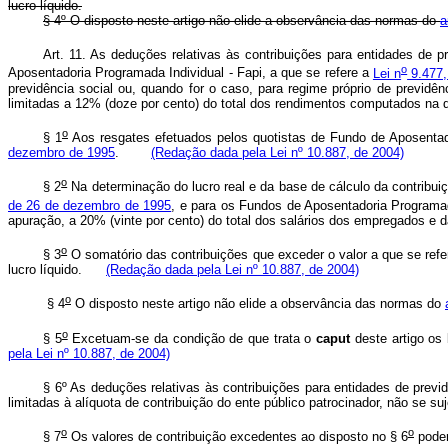
lucro líquido.
§ 4º O disposto neste artigo não elide a observância das normas do
a
Art. 11. As deduções relativas às contribuições para entidades de p
o
Aposentadoria Programada Individual - Fapi, a que se refere a
Lei n
9.477,
previdência social ou, quando for o caso, para regime próprio de previdên
limitadas a 12% (doze por cento) do total dos rendimentos computados 
o
§ 1
Aos resgates efetuados pelos quotistas de Fundo de Aposentad
dezembro de 1995
.
(Redação dada pela Lei nº 10.887, de 2004)
o
§ 2
Na determinação do lucro real e da base de cálculo da contribuiç
de 26 de dezembro de 1995
, e para os Fundos de Aposentadoria Programad
apuração, a 20% (vinte por cento) do total dos salários dos empregados 
o
§ 3
O somatório das contribuições que exceder o valor a que se refe
lucro líquido.
(Redação dada pela Lei nº 10.887, de 2004)
o
§ 4
O disposto neste artigo não elide a observância das normas do
o
§ 5
Excetuam-se da condição de que trata o
caput
deste artigo os
pela Lei nº 10.887, de 2004)
§ 6º
As deduções relativas às contribuições para entidades de previd
limitadas à alíquota de contribuição do ente público patrocinador, não se su
o
o
§ 7
Os valores de contribuição excedentes ao disposto no § 6
poder