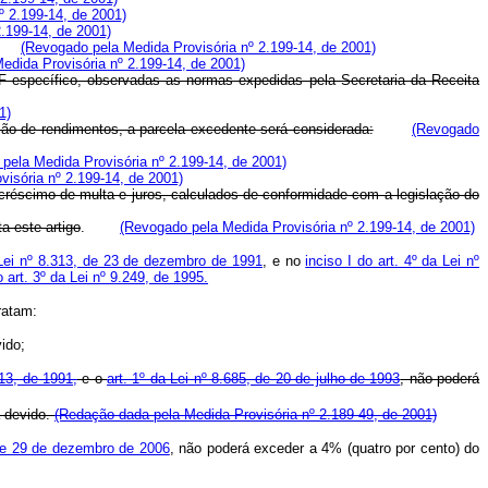
º 2.199-14, de 2001)
.199-14, de 2001)
(Revogado pela Medida Provisória nº 2.199-14, de 2001)
edida Provisória nº 2.199-14, de 2001)
RF específico, observadas as normas expedidas pela Secretaria da Receita
1)
ação de rendimentos, a parcela excedente será considerada:
(Revogado
pela Medida Provisória nº 2.199-14, de 2001)
isória nº 2.199-14, de 2001)
créscimo de multa e juros, calculados de conformidade com a legislação do
a este artigo
.
(Revogado pela Medida Provisória nº 2.199-14, de 2001)
 Lei nº 8.313, de 23 de dezembro de 1991
, e no
inciso I do art. 4º da Lei nº
o art. 3º da Lei nº 9.249, de 1995.
ratam:
ido;
313, de 1991,
e o
art. 1º da Lei nº 8.685, de 20 de julho de 1993
, não poderá
a devido.
(Redação dada pela Medida Provisória nº 2.189-49, de 2001)
, de 29 de dezembro de 2006
, não poderá exceder a 4% (quatro por cento) do