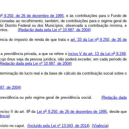
o
n
9.250, de 26 de dezembro de 1995
, e às contribuições para o Fundo de
dicionadas ao recolhimento, também, de contribuições para o regime geral de
 do Distrito Federal ou dos Municípios, observada a contribuição mínima, e
ndimentos.
(Redação dada pela Lei nº 10.887, de 2004)
o
ência do imposto de renda de que trata o
art. 33 da Lei n
9.250, de 26 de
o
 a previdência privada, a que se refere o
inciso V do art. 13 da Lei n
9.249,
ujo ônus seja da pessoa jurídica, não poderá exceder, em cada período de
(Redação dada pela Lei nº 10.887, de 2004)
eterminação do lucro real e da base de cálculo da contribuição social sobre o
887, de 2004)
e previdência ou pelo regime geral de previdência social.
(Redação dada
o
o
nciso II do art. 8
da
Lei n
9.250, de 26 de dezembro de 1995
, desde que
ência)
evisto no
caput
.
(Incluído pela Lei nº 13.043, de 2014)
(Vigência)