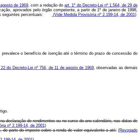
e agosto de 1969
, com a redação do
art. 1º do Decreto-Lei nº 1.564, de 29 de
icação, aprovados pelo órgão competente, a partir de 1º de janeiro de 1998,
s os seguintes percentuais:
(Vide Medida Provisória nº 2.199-14, de 2001)
 prevalece o benefício de isenção até o término do prazo de concessão do
. 22 do Decreto-Lei nº 756, de 11 de agosto de 1969
, observadas as demais
tigo.
s na declaração de rendimentos ou no curso do ano-calendário, nas datas de
ria nº 2.199-14, de 2001)
 de parte do imposto sobre a renda de valor equivalente a até:
(Revogado
2.199-14, de 2001)