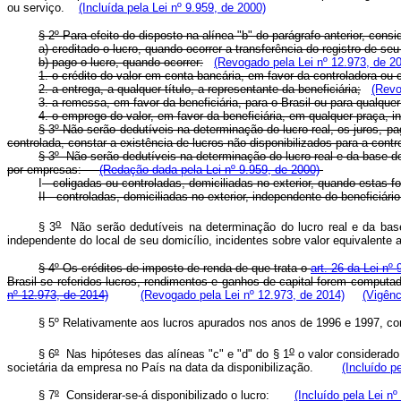
ou serviço.
(Incluída pela Lei nº 9.959, de 2000)
§ 2º Para efeito do disposto na alínea "b" do parágrafo anterior, consi
a) creditado o lucro, quando ocorrer a transferência do registro de se
b) pago o lucro, quando ocorrer:
(Revogado pela Lei nº 12.973, de 2
1. o crédito do valor em conta bancária, em favor da controladora ou c
2. a entrega, a qualquer título, a representante da beneficiária;
(Revo
3. a remessa, em favor da beneficiária, para o Brasil ou para qualquer
4. o emprego do valor, em favor da beneficiária, em qualquer praça, in
§ 3º Não serão dedutíveis na determinação do lucro real, os juros, p
controlada, constar a existência de lucros não disponibilizados para a contr
§ 3º Não serão dedutíveis na determinação do lucro real e da base de 
por empresas:
(Redação dada pela Lei nº 9.959, de 2000)
I
- coligadas ou controladas, domiciliadas no exterior, quando esta
II - controladas, domiciliadas no exterior, independente do benefici
o
§ 3
Não serão dedutíveis na determinação do lucro real e da base 
independente do local de seu domicílio, incidentes sobre valor equivalente 
§ 4º Os créditos de imposto de renda de que trata o
art. 26 da Lei nº
Brasil se referidos lucros, rendimentos e ganhos de capital forem computa
nº 12.973, de 2014)
(Revogado pela Lei nº 12.973, de 2014)
(Vigênc
§ 5º Relativamente aos lucros apurados nos anos de 1996 e 1997, con
o
§ 6
º
Nas hipóteses das alíneas "c" e "d" do § 1
o valor considerado 
societária da empresa no País na data da disponibilização.
(Incluído p
§ 7
º
Considerar-se-á disponibilizado o lucro:
(Incluído pela Lei nº