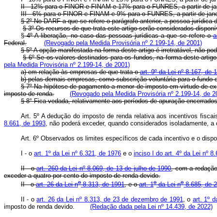
II - 12% para o FINOR e FINAM e 17% para o FUNRES, a partir de ja
III - 6% para o FINOR e FINAM e 9% para o FUNRES, a partir de jan
§ 2º No DARF a que se refere o parágrafo anterior, a pessoa jurídica d
§ 3º Os recursos de que trata este artigo serão considerados disponí
§
4º A liberação, no caso das pessoas jurídicas a que se refere o
a
Federal.
(Revogado pela Medida Provisória nº 2.199-14, de 2001)
§ 5º A opção manifestada na forma deste artigo é irretratável, não pod
§ 6º Se os valores destinados para os fundos, na forma deste artigo
pela Medida Provisória nº 2.199-14, de 2001)
a) em relação às empresas de que trata o
art. 9º da Lei nº 8.167, de 
b) pelas demais empresas, como subscrição voluntária para o fundo 
§ 7º Na hipótese de pagamento a menor de imposto em virtude de exc
imposto de renda.
(Revogado pela Medida Provisória nº 2.199-14, de 2
§ 8° Fica vedada, relativamente aos períodos de apuração encerrados a
Art. 5º A dedução do imposto de renda relativa aos incentivos fisca
8.661, de 1993
, não poderá exceder, quando considerados isoladamente, a 
Art. 6º Observados os limites específicos de cada incentivo e o disp
I - o
art. 1º da Lei nº 6.321, de 1976
e o
inciso I do art. 4º da Lei nº 8
II - o
art. 260 da Lei nº 8.069, de 13 de julho de 1990
, com a redaçã
exceder a quatro por cento do imposto de renda devido.
o
o
o
II - o
art. 26 da Lei n
8.313, de 1991
, e o
art. 1
da Lei n
8.685, de 2
II - o
art. 26 da Lei nº 8.313, de 23 de dezembro de 1991
, o
art. 1º 
imposto de renda devido.
(Redação dada pela Lei nº 14.439, de 2022)