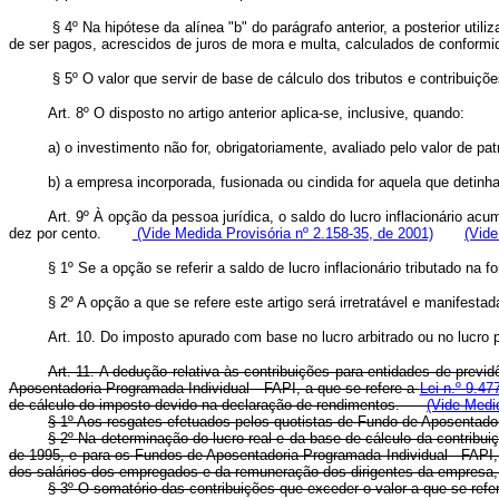
§ 4º Na hipótese da alínea "b" do parágrafo anterior, a posterior uti
de ser pagos, acrescidos de juros de mora e multa, calculados de conformi
§ 5º O valor que servir de base de cálculo dos tributos e contribuiçõe
Art. 8º O disposto no artigo anterior aplica-se, inclusive, quando:
a) o investimento não for, obrigatoriamente, avaliado pelo valor de pat
b) a empresa incorporada, fusionada ou cindida for aquela que detinha
Art. 9º À opção da pessoa jurídica, o saldo do lucro inflacionário ac
dez por cento.
(Vide Medida Provisória nº 2.158-35, de 2001)
(Vide
§ 1º Se a opção se referir a saldo de lucro inflacionário tributado na 
§ 2º A opção a que se refere este artigo será irretratável e manifes
Art. 10. Do imposto apurado com base no lucro arbitrado ou no lucro p
Art. 11. A dedução relativa às contribuições para entidades de previdê
Aposentadoria Programada Individual - FAPI, a que se refere a
Lei n.º 9.47
de cálculo do imposto devido na declaração de rendimentos.
(Vide Medi
§ 1º Aos resgates efetuados pelos quotistas de Fundo de Aposentado
§ 2º Na determinação do lucro real e da base de cálculo da contribuiç
de 1995, e para os Fundos de Aposentadoria Programada Individual - FAPI,
dos salários dos empregados e da remuneração dos dirigentes da empresa, 
§ 3º O somatório das contribuições que exceder o valor a que se refere