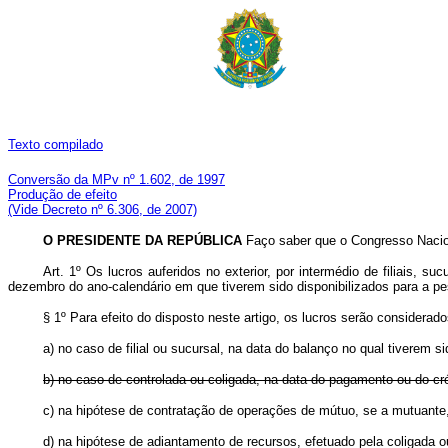
Texto compilado
Conversão da MPv nº 1.602, de 1997
Produção de efeito
(Vide Decreto nº 6.306, de 2007)
O PRESIDENTE DA REPÚBLICA
Faço saber que o Congresso Nacion
Art. 1º Os lucros auferidos no exterior, por intermédio de filiais, 
dezembro do ano-calendário em que tiverem sido disponibilizados para a p
§ 1º Para efeito do disposto neste artigo, os lucros serão considerad
a) no caso de filial ou sucursal, na data do balanço no qual tiverem s
b) no caso de controlada ou coligada, na data do pagamento ou do cré
c) na hipótese de contratação de operações de mútuo, se a mutuante,
d) na hipótese de adiantamento de recursos, efetuado pela coligada o