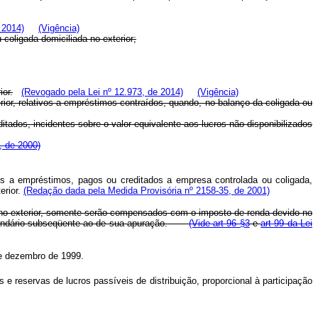
 2014)
(Vigência)
 coligada domiciliada no exterior;
ior.
(Revogado pela Lei nº 12.973, de 2014)
(Vigência)
rior, relativos a empréstimos contraídos, quando, no balanço da coligada ou
itados, incidentes sobre o valor equivalente aos lucros não disponibilizados
9, de 2000)
vos a empréstimos, pagos ou creditados a empresa controlada ou coligada,
erior.
(Redação dada pela Medida Provisória nº 2158-35, de 2001)
os no exterior, somente serão compensados com o imposto de renda devido no
lendário subseqüente ao de sua apuração.
(Vide art 96 §3
e
art 99 da Lei
de dezembro de 1999.
 e reservas de lucros passíveis de distribuição, proporcional à participação