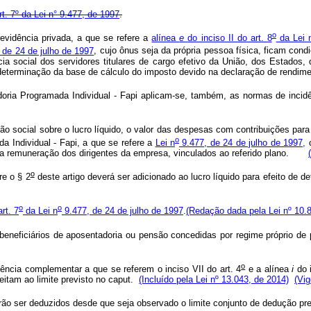
rt. 7º da Lei n° 9.477, de 1997
.
o
revidência privada, a que se refere a
alínea
e
do inciso II do art. 8
da Lei 
 de 24 de julho de 1997
, cujo ônus seja da própria pessoa física, ficam con
cia social dos servidores titulares de cargo efetivo da União, dos Estados,
na determinação da base de cálculo do imposto devido na declaração de re
oria Programada Individual - Fapi aplicam-se, também, as normas de incid
ão social sobre o lucro líquido, o valor das despesas com contribuições para
o
a Individual - Fapi, a que se refere a
Lei n
9.477, de 24 de julho de 1997,
c
e da remuneração dos dirigentes da empresa, vinculados ao referido plano.
o
re o § 2
deste artigo deverá ser adicionado ao lucro líquido para efeito de d
o
o
art. 7
da Lei n
9.477, de 24 de julho de 1997
.
(Redação dada pela Lei nº 10.
 beneficiários de aposentadoria ou pensão concedidas por regime próprio d
o
ência complementar a que se referem o inciso VII do art. 4
e a alínea
i
do i
jeitam ao limite previsto no
caput
.
(Incluído pela Lei nº 13.043, de 2014)
(Vig
ão ser deduzidos desde que seja observado o limite conjunto de dedução pr