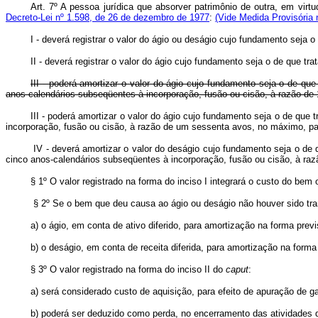
Art. 7º A pessoa jurídica que absorver patrimônio de outra, em vir
Decreto-Lei nº 1.598, de 26 de dezembro de 1977
:
(Vide Medida Provisória 
I - deverá registrar o valor do ágio ou deságio cujo fundamento seja o
II - deverá registrar o valor do ágio cujo fundamento seja o de que tra
III - poderá amortizar o valor do ágio cujo fundamento seja o de que
anos-calendários subseqüentes à incorporação, fusão ou cisão, à razão d
III - poderá amortizar o valor do ágio cujo fundamento seja o de que t
incorporação, fusão ou cisão, à razão de um sessenta avos, no máximo, p
IV - deverá amortizar o valor do deságio cujo fundamento seja o de 
cinco anos-calendários subseqüentes à incorporação, fusão ou cisão, à ra
§ 1º O valor registrado na forma do inciso I integrará o custo do bem
§ 2º Se o bem que deu causa ao ágio ou deságio não houver sido trans
a) o ágio, em conta de ativo diferido, para amortização na forma previs
b) o deságio, em conta de receita diferida, para amortização na forma 
§ 3º O valor registrado na forma do inciso II do
caput
:
a) será considerado custo de aquisição, para efeito de apuração de ga
b) poderá ser deduzido como perda, no encerramento das atividades 