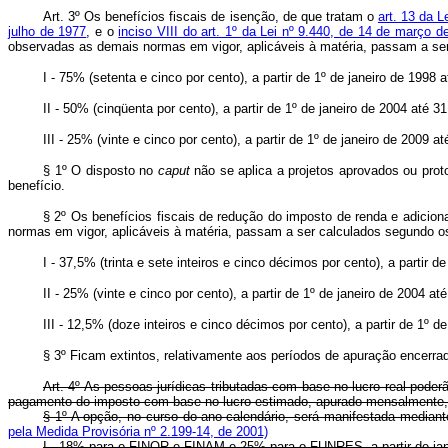
Art. 3º Os benefícios fiscais de isenção, de que tratam o
art. 13 da L
julho de 1977
, e o
inciso VIII do art. 1º da Lei nº 9.440, de 14 de março d
observadas as demais normas em vigor, aplicáveis à matéria, passam a se
I - 75% (setenta e cinco por cento), a partir de 1º de janeiro de 1998
II - 50% (cinqüenta por cento), a partir de 1º de janeiro de 2004 até 
III - 25% (vinte e cinco por cento), a partir de 1º de janeiro de 2009 
§ 1º O disposto no
caput
não se aplica a projetos aprovados ou prot
benefício.
§ 2º Os benefícios fiscais de redução do imposto de renda e adiciona
normas em vigor, aplicáveis à matéria, passam a ser calculados segundo o
I - 37,5% (trinta e sete inteiros e cinco décimos por cento), a partir
II - 25% (vinte e cinco por cento), a partir de 1º de janeiro de 2004 
III - 12,5% (doze inteiros e cinco décimos por cento), a partir de 1º 
§ 3º Ficam extintos, relativamente aos períodos de apuração encerrados
Art. 4º As pessoas jurídicas tributadas com base no lucro real pode
pagamento do imposto com base no lucro estimado, apurado mensalmente, o
§ 1º A opção, no curso do ano-calendário, será manifestada mediant
pela Medida Provisória nº 2.199-14, de 2001)
I - 18% para o FINOR e FINAM e 25% para o FUNRES, a partir de jan