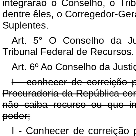
integrarão o Conselho, o Tri
dentre êles, o Corregedor-Ger
Suplentes.
Art. 5° O Conselho da Jus
Tribunal Federal de Recursos.
Art. 6º Ao Conselho da Just
I - conhecer de correição p
Procuradoria da República co
não caiba recurso ou que i
poder;
I - Conhecer de correição p