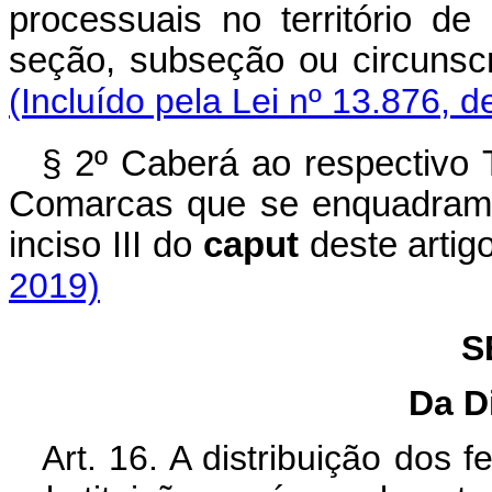
processuais no território de
seção, subseção ou circunsc
(Incluído pela Lei nº 13.876, d
§ 2º Caberá ao respectivo T
Comarcas que se enquadram no
inciso III do
caput
deste art
2019)
S
Da D
Art. 16. A distribuição dos 