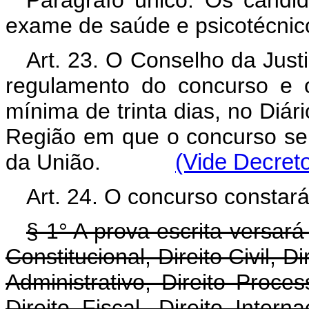
Parágrafo único. Os candi
exame de saúde e psicotécnic
Art. 23. O Conselho da Just
regulamento do concurso e o
mínima de trinta dias, no Diári
Região em que o concurso se d
da União.
(Vide Decreto
Art. 24. O concurso constará 
§ 1° A prova escrita versará
Constitucional, Direito Civil, D
Administrativo, Direito Proces
Direito Fiscal, Direito Interna