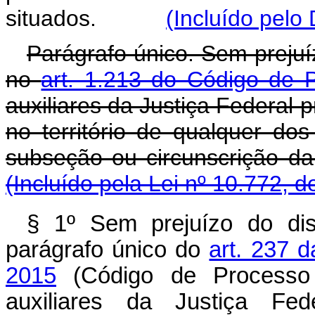
situados.
(Incluído pelo
Parágrafo único. Sem prejuíz
no
art. 1.213 do Código de P
auxiliares da Justiça Federal p
no território de qualquer do
subseção ou circunscriçã
(Incluído pela Lei nº 10.772, 
§ 1º Sem prejuízo do dis
parágrafo único do
art. 237 
2015
(Código de Processo 
auxiliares da Justiça Fede