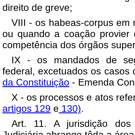
direito de greve;
VIII - os habeas-corpus em 
ou quando a coação provier d
competência dos órgãos superi
IX - os mandados de seg
federal, excetuados os casos
da Constituição
- Emenda Consti
X - os processos e atos ref
artigos 129
e
130)
.
Art. 11. A jurisdição do
Judiciária abrange tôda a área 