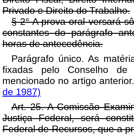
Privado e Direito do Trabalho.
§ 2° A prova oral versará s
constantes do parágrafo ant
horas de antecedência.
Parágrafo único. As matéri
fixadas pelo Conselho de 
mencionado no artigo a
de 1987)
Art. 25. A Comissão Exami
Justiça Federal, será const
Federal de Recursos, que a pr