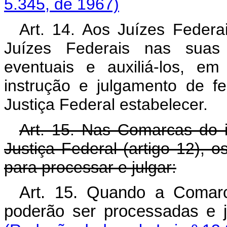
5.345, de 1967)
Art. 14. Aos Juízes Federai
Juízes Federais nas suas 
eventuais e auxiliá-los, em
instrução e julgamento de f
Justiça Federal estabelecer.
Art. 15. Nas Comarcas do i
Justiça Federal (artigo 12), 
para processar e julgar:
Art. 15. Quando a Comarc
poderão ser processadas e