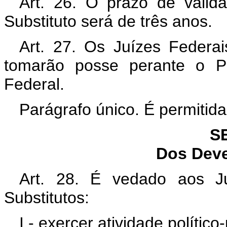
Art. 26. O prazo de valid
Substituto será de três anos.
Art. 27. Os Juízes Federai
tomarão posse perante o Pr
Federal.
Parágrafo único. É permitid
S
Dos Deve
Art. 28. É vedado aos Ju
Substitutos:
I - exercer atividade político-