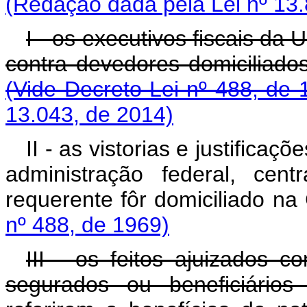
(Redação dada pela Lei nº 13.
I - os executivos fiscais da
contra devedores domicili
(Vide Decreto-Lei nº 488, de 
13.043, de 2014)
II - as vistorias e justifica
administração federal, cen
requerente fôr domicili
nº 488, de 1969)
III - os feitos ajuizados co
segurados ou beneficiário