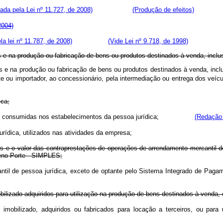
da pela Lei nº 11.727, de 2008)
(Produção de efeitos)
2004)
a lei nº 11.787, de 2008)
(Vide Lei nº 9.718, de 1998)
s e na produção ou fabricação de bens ou produtos destinados à venda, inclus
os e na produção ou fabricação de bens ou produtos destinados à venda, inc
nte ou importador, ao concessionário, pela intermediação ou entrega dos veí
ica;
 de vapor, consumidas nos estabelecimentos da pessoa jurídica;
(Redação 
rídica, utilizados nas atividades da empresa;
s e o valor das contraprestações de operações de arrendamento mercantil d
eno Porte - SIMPLES;
antil de pessoa jurídica, exceto de optante pelo Sistema Integrado de Pa
bilizado adquiridos para utilização na produção de bens destinados à venda, 
 imobilizado, adquiridos ou fabricados para locação a terceiros, ou par