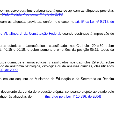
ol, inclusive para fins carburantes, à qual se aplicam as alíquotas previstas
(Vide Medida Provisória nº 497, de 2010)
plicam as alíquotas previstas, conforme o caso, no
art. 5º da Lei nº 9.718, de
iso VI, alínea d, da Constituição Federal
, quando destinado à impressão de
dutos químicos e farmacêuticos, classificados nos Capítulos 29 e 30, sobre
.26, 40.15 e 90.18, e sobre semens e embriões da posição 05.11, todos da
dutos químicos e farmacêuticos, classificados nos Capítulos 29 e 30, sobre
o de anatomia patológica, citológica ou de análises clínicas, classificados
96, de 2005)
ida em ato conjunto do Ministério da Educação e da Secretaria da Receita
, decorrente da venda de produção própria, consoante projeto aprovado pelo
artigo, às alíquotas de:
(Incluído pela Lei nº 10.996, de 2004)