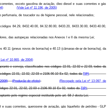
correntes, exceto gasolina de aviação, óleo diesel e suas correntes e gás
04)
(Vide Lei nº 11.196, de 2005)
s, de perfumaria, de toucador ou de higiene pessoal, nele relacionados;
códigos 84.29, 8432.40.00, 84.32.80.00, 8433.20, 8433.30.00, 8433.40.00,
sumidores, das autopeças relacionadas nos Anexos I e II da mesma Lei;
es 40.11 (pneus novos de borracha) e 40.13 (câmaras-de-ar de borracha), da
a Lei nº 10.865, de 2004)
erante e cerveja, classificados nos códigos 22.01, 22.02 e 22.03, todos da
s códigos 22.01, 22.02, 22.03 e 2106.90.10 Ex 02, todos da
TIPI
.
 2008)
(Produção de efeito)
(Revogado pela Lei nº 13.097, de
 códigos 22.01, 22.02, 22.03 e 2106.90.10 Ex 02, todos da
TIPI
;
ídica optante pelo regime especial instituído pelo art. 58-J desta Lei;
l e suas correntes, querosene de aviação, gás liquefeito de petróleo - GLP