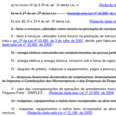
o
o
a) no inciso III do § 3
do art. 1
desta Lei; e
(Redação da
o
o
b) no § 1
do art. 2
desta Lei;
(Incluído pela Lei nº 10.865, de 
o
o
o
b) nos §§ 1
e 1
-A do art. 2
desta Lei;
(Redação dada pel
II - bens e serviços, utilizados como insumo na prestação de serviço
II - bens e serviços, utilizados como insumo na prestação de serviç
o
o
trata o
art. 2
da Lei n
10.485, de 3 de julho de 2002
, devido pelo fabrica
dada pela Lei nº 10.865, de 2004)
III - energia elétrica consumida nos estabelecimentos da pessoa juríd
III - energia elétrica e energia térmica, inclusive sob a forma
IV - aluguéis de prédios, máquinas e equipamentos, pagos a pessoa ju
V - despesas financeiras decorrentes de empréstimos, financiamento
de Impostos e Contribuições das Microempresas e das Empresas de Pequ
V - valor das contraprestações de operações de arrendamento merc
Pequeno Porte - SIMPLES;
(Redação dada pela Lei nº 10.865, de 2004)
VI - máquinas, equipamentos e outros bens incorporados ao ativo imo
VI - máquinas, equipamentos e outros bens incorporados ao ativo
serviços;
(Redação dada pela Lei nº 11.196, de 2005)