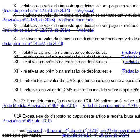
XI - relativas ao valor do imposto que deixar de ser pago em virtu
(Incluído pela Lei nº 12.973, de 2014)
(Vigência)
XI - relativas ao valor do imposto que deixar de ser pago em virtud
Provisória nº 1.159, de 2023)
Vigência encerrada
XI - relativas ao valor do imposto que deixar de ser pago em virtu
(Incluído pela Lei nº 12.973, de 2014)
(Vigência)
XI - relativas ao valor do imposto que deixar de ser pago em virtud
dada pela Lei nº 14.592, de 2023)
XII - relativas ao prêmio na emissão de debêntures.
(Incluído 
XII - relativas ao prêmio na emissão de debêntures; e
(Redação d
XII - relativas ao prêmio na emissão de debêntures.
(Incluído
XII - relativas ao prêmio na emissão de debêntures; e
(Redação 
XIII - referentes ao valor do ICMS que tenha incidido sobre a op
XIII - relativas ao valor do ICMS que tenha incidido sobre a oper
o
Art. 2
Para determinação do valor da COFINS aplicar-se-á, sobre a b
(Vide Medida Provisória nº 497, de 2010)
(Vide Lei Complementar nº 214,
o
§ 1
Excetua-se do disposto no caput deste artigo a receita bruta
Provisória nº 497, de 2010)
o
o
I - nos
incisos I
a
III do art. 4
da Lei n
9.718, de 27 de novembro d
petróleo e gás natural;
(Incluído pela Lei nº 10.865, de 2004)