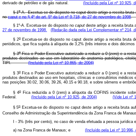
derivado de petróleo e de gás natural.
(Incluído pela Lei nº 10.925, 
o
§ 1
-A. Excetua-se do disposto no caput
deste artigo a receita bruta
no
caput e no § 4º do art. 5º da Lei nº 9.718, de 27 de novembro de 1998
§ 1º-A. Excetua-se do disposto no
caput
deste artigo a receita bruta
27 de novembro de 1998.
(Redação dada pela Lei Complementar nº 214, d
o
§ 2
Excetua-se do disposto no caput deste artigo a receita bruta 
periódicos, que fica sujeita à alíquota de 3,2% (três inteiros e dois décim
o
§ 3
Fica o Poder Executivo autorizado a reduzir a 0 (zero) e a rest
produtos destinados ao uso em laboratório de anatomia patológica, citol
TIPI.
(Incluído pela Lei nº 10.865, de 2004)
o
§ 3
Fica o Poder Executivo autorizado a reduzir a 0 (zero) e a rest
produtos destinados ao uso em hospitais, clínicas e consultórios médicos e
nas posições 30.02, 30.06, 39.26, 40.15 e 90.18, e sobre sêmens e embriõ
o
§ 4
Fica reduzida a 0 (zero) a alíquota da COFINS incidente sobre
Federal.
(Incluído pela Lei nº 10.925, de 2004)
(Vide Lei nº 
o
§ 5
Excetua-se do disposto no caput deste artigo a receita bruta au
Conselho de Administração da Superintendência da Zona Franca de Manaus
I - 3% (três por cento), no caso de venda efetuada a pessoa jur
a) na Zona Franca de Manaus; e
(Incluído pela Lei nº 10.996,