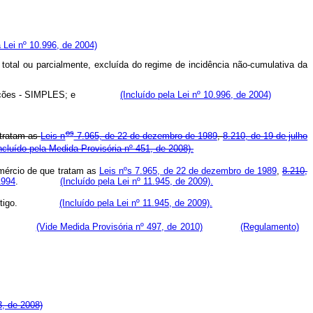
a Lei nº 10.996, de 2004)
total ou parcialmente, excluída do regime de incidência não-cumulativa da
 Contribuições - SIMPLES; e
(Incluído pela Lei nº 10.996, de 2004)
o
s
 tratam as
Leis n
7.965, de 22 de dezembro de 1989
,
8.210, de 19 de julho
ncluído pela Medida Provisória nº 451, de 2008).
omércio de que tratam as
Leis nºs 7.965, de 22 de dezembro de 1989
,
8.210,
1994
.
(Incluído pela Lei nº 11.945, de 2009).
e artigo.
(Incluído pela Lei nº 11.945, de 2009).
(Vide Medida Provisória nº 497, de 2010)
(Regulamento)
3, de 2008)