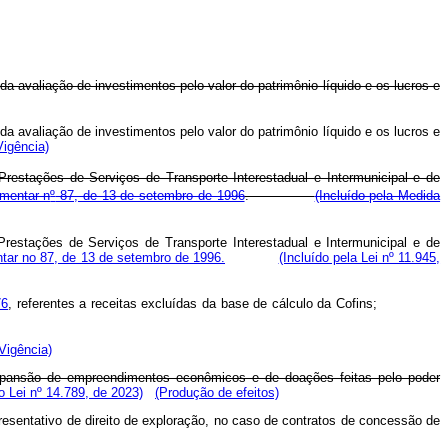
a avaliação de investimentos pelo valor do patrimônio líquido e os lucros e
a avaliação de investimentos pelo valor do patrimônio líquido e os lucros e
Vigência)
Prestações de Serviços de Transporte Interestadual e Intermunicipal e de
mentar n
º
87, de 13 de setembro de 1996
.
(Incluído pela Medida
Prestações de Serviços de Transporte Interestadual e Intermunicipal e de
entar no 87, de 13 de setembro de 1996.
(Incluído pela Lei nº 11.945,
76
, referentes a receitas excluídas da base de cálculo da Cofins;
Vigência)
expansão de empreendimentos econômicos e de doações feitas pelo poder
 Lei nº 14.789, de 2023)
(Produção de efeitos)
presentativo de direito de exploração, no caso de contratos de concessão de