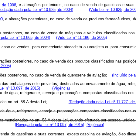
 de 1998
, e alterações posteriores, no caso de venda de gasolinas e suas 
Redação dada pela Lei nº 10.925, de 2004)
(Vide Lei nº 10.925, de 20
00
, e alterações posteriores, no caso de venda de produtos farmacêutico
es posteriores, no caso de venda de máquinas e veículos classificados nos 
o pela Lei nº 10.865, de 2004)
(Vide Lei nº 11.196, de 2005)
o caso de vendas, para comerciante atacadista ou varejista ou para con
erações posteriores, no caso de venda dos produtos classificados nas posiçõ
e 2005)
ações posteriores, no caso de venda de querosene de aviação;
(Incluído pel
nda das embalagens nele previstas, destinadas ao envasamento de água, refrig
ei nº 13.097, de 2015)
(Vigência)
enda de água, refrigerante, cerveja e preparações compostas classificados no
encionadas no art. 58-A desta Lei;
(Redação dada pela Lei nº 11.727, de
da de água, refrigerante, cerveja e preparações compostas classificados nos
bidas mencionadas no art. 58-A desta Lei, quando efetuada por pessoa jur
(Revogado pela Lei nº 13.097, de 2015)
(Vigência)
venda de gasolinas e suas correntes, exceto gasolina de aviação, óleo diese