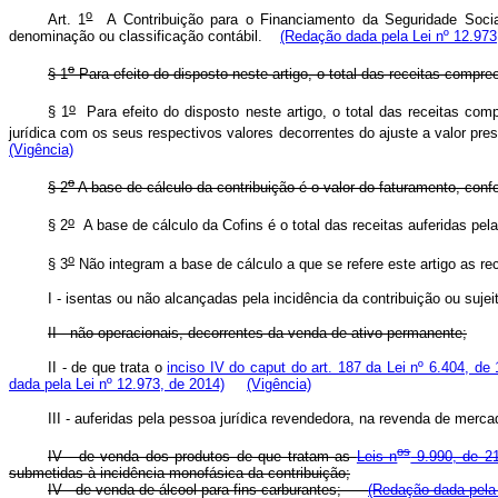
o
Art. 1
A Contribuição para o Financiamento da Seguridade Social 
denominação ou classificação contábil.
(Redação dada pela Lei nº 12.973
o
§ 1
Para efeito do disposto neste artigo, o total das receitas compr
o
§ 1
Para efeito do disposto neste artigo, o total das receitas com
jurídica com os seus respectivos valores decorrentes do ajuste a valor pre
(Vigência)
o
§ 2
A base de cálculo da contribuição é o valor do faturamento, conf
o
§ 2
A base de cálculo da Cofins é o total das receitas auferidas pel
o
§ 3
Não integram a base de cálculo a que se refere este artigo as rec
I - isentas ou não alcançadas pela incidência da contribuição ou sujeit
II - não-operacionais, decorrentes da venda de ativo permanente;
II - de que trata o
inciso IV do caput do art. 187 da Lei nº 6.404, d
dada pela Lei nº 12.973, de 2014)
(Vigência)
III - auferidas pela pessoa jurídica revendedora, na revenda de merca
os
IV - de venda dos produtos de que tratam as
Leis n
9.990, de 21
submetidas à incidência monofásica da contribuição;
IV - de venda de álcool para fins carburantes;
(Redação dada pela 