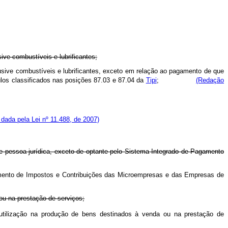
ive combustíveis e lubrificantes;
lusive combustíveis e lubrificantes, exceto em relação ao pagamento de que
culos classificados nas posições 87.03 e 87.04 da
Tipi
;
(Redação
dada pela Lei nº 11.488, de 2007)
e pessoa jurídica, exceto de optante pelo Sistema Integrado de Pagamento
gamento de Impostos e Contribuições das Microempresas e das Empresas de
ou na prestação de serviços;
a utilização na produção de bens destinados à venda ou na prestação de