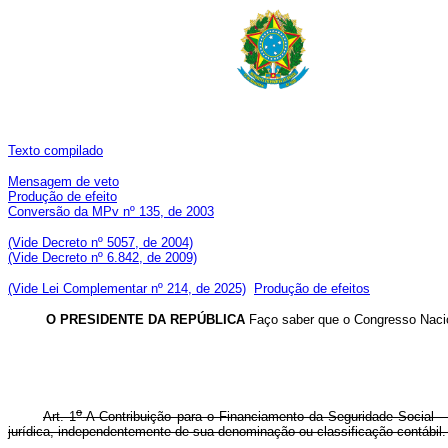
Texto compilado
Mensagem de veto
Produção de efeito
Conversão da MPv nº 135, de 2003
(Vide Decreto nº 5057, de 2004)
(Vide Decreto nº 6.842, de 2009)
(Vide Lei Complementar nº 214, de 2025)
Produção de efeitos
O PRESIDENTE DA REPÚBLICA
Faço saber que o Congresso Nacio
o
Art. 1
A Contribuição para o Financiamento da Seguridade Social -
jurídica, independentemente de sua denominação ou classificação contábil.