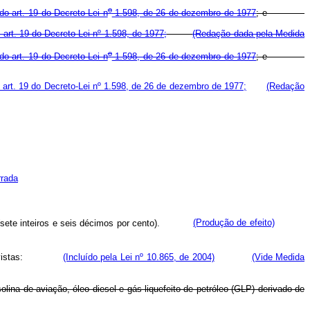
o
do art. 19 do Decreto-Lei n
1.598, de 26 de dezembro de 1977
; e
do art. 19 do Decreto-Lei nº 1.598, de 1977;
(Redação dada pela Medida
o
do art. 19 do Decreto-Lei n
1.598, de 26 de dezembro de 1977
; e
o art. 19 do Decreto-Lei nº 1.598, de 26 de dezembro de 1977;
(Redação
rrada
(sete inteiros e seis décimos por cento).
(Produção de efeito)
otas previstas:
(Incluído pela Lei nº 10.865, de 2004)
(Vide Medida
olina de aviação, óleo diesel e gás liquefeito de petróleo (GLP) derivado de