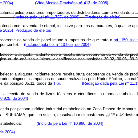
de 2004)
(Vide Medida Provisória nº 413, de 2008).
 auferida pelos produtores, importadores ou distribuidores com a venda de álco
.
(Incluído pela Lei nº 11.727, de 2008)
(Produção de efeito)
 auferida com a venda de etanol, inclusive para fins carburantes, à qual se a
e 2025)
Produção de efeitos
decorrente da venda de papel imune a impostos de que trata o
art. 150, inc
os por cento).
(Incluído pela Lei nº 10.865, de 2004)
abelecer a alíquota incidente sobre receita bruta decorrente da venda de pro
ógica ou de análises clínicas, classificados nas posições 30.02, 30.06, 39
abelecer a alíquota incidente sobre receita bruta decorrente da venda de pro
 odontológicos, campanhas de saúde realizadas pelo Poder Público, laboratóri
es da posição 05.11, todos da
Tipi
.
(Redação dada pela Lei nº 11.1
 a receita de venda de livros técnicos e científicos, na forma estabelec
10.925, de 2004)
ferida por pessoa jurídica industrial estabelecida na Zona Franca de Manaus
o
o
 – SUFRAMA, que fica sujeita, ressalvado o disposto nos §§ 1
a 4
deste 
ídica estabelecida:
(Incluído pela Lei nº 10.996, de 2004)
 de 2004)