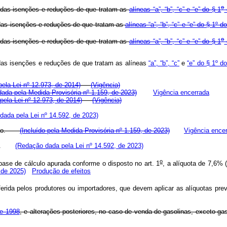
o
de das isenções e reduções de que tratam as
alíneas “a”, “b”, “c” e “e” do § 1
e das isenções e reduções de que tratam as
alíneas “a”, “b”, “c” e “e” do § 1º 
o
de das isenções e reduções de que tratam as
alíneas “a”, “b”, “c” e “e” do § 1
e das isenções e reduções de que tratam as alíneas
“a”, “b”, “c”
e
“e” do § 1º d
pela Lei nº 12.973, de 2014)
(Vigência)
ada pela Medida Provisória nº 1.159, de 2023)
Vigência encerrada
 pela Lei nº 12.973, de 2014)
(Vigência)
dada pela Lei nº 14.592, de 2023)
eração.
(Incluído pela Medida Provisória nº 1.159, de 2023)
Vigência ence
ação.
(Redação dada pela Lei nº 14.592, de 2023)
o
ase de cálculo apurada conforme o disposto no art. 1
, a alíquota de 7,6% 
 de 2025)
Produção de efeitos
 auferida pelos produtores ou importadores, que devem aplicar as alíqu
e 1998
, e alterações posteriores, no caso de venda de gasolinas, exceto gas