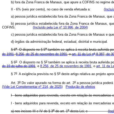
b) fora da Zona Franca de Manaus, que apure a COFINS no reg
II - 6% (seis por cento), no caso de venda efetuada a:
(Incluí
a) pessoa jurídica estabelecida fora da Zona Franca de Manaus,
b) pessoa jurídica estabelecida fora da Zona Franca de Manaus, que
COFINS;
(Incluído pela Lei nº 10.996, de 2004)
c) pessoa jurídica estabelecida fora da Zona Franca de Manaus 
d) órgãos da administração federal, estadual, distrital e munic
o
o
§ 6
O disposto no § 5
também se aplica à receita bruta auferida po
o
de 1991
,
8.256, de 25 de novembro de 1991
, o
art. 11 da Lei n
8.387, de 3
o
o
§ 6
O disposto no § 5
também se aplica à receita bruta auferida po
de 19 de julho de 1991
, e
8.256, de 25 de novembro de 1991
, o
art. 11 da 
o
o
§ 7
A exigência prevista no § 5
deste artigo relativa ao projeto apr
o
o
Art. 3
Do valor apurado na forma do art. 2
a pessoa jurídica poderá 
(Vide Lei Complementar nº 214, de 2025)
Produção de efeitos
I - bens adquiridos para revenda, exceto em relação às mercadorias e 
I - bens adquiridos para revenda, exceto em relação às mercado
o
o
a) nos incisos III e IV do § 3
do art. 1
desta Lei; e
(Inc