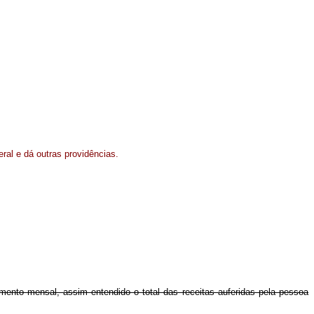
eral e dá outras providências.
ento mensal, assim entendido o total das receitas auferidas pela pessoa