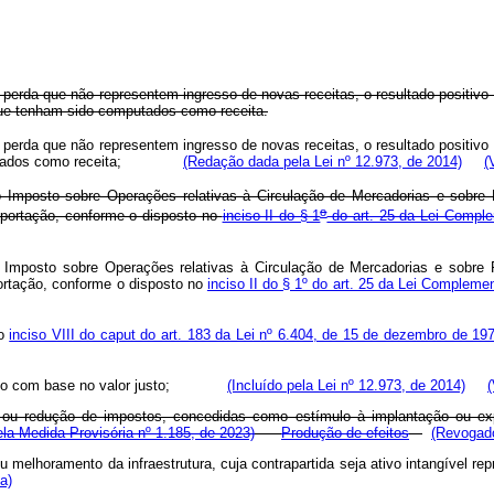
erda que não representem ingresso de novas receitas, o resultado positivo d
que tenham sido computados como receita.
erda que não representem ingresso de novas receitas, o resultado positivo d
 computados como receita;
(Redação dada pela Lei nº 12.973, de 2014)
(
do Imposto sobre Operações relativas à Circulação de Mercadorias e sobre 
o
portação, conforme o disposto no
inciso II do § 1
do art. 25 da Lei Comple
do Imposto sobre Operações relativas à Circulação de Mercadorias e sobre 
rtação, conforme o disposto no
inciso II do § 1º do art. 25 da Lei Complem
 o
inciso VIII do caput do art. 183 da Lei nº 6.404, de 15 de dezembro de 19
 passivo com base no valor justo;
(Incluído pela Lei nº 12.973, de 2014)
(
ão ou redução de impostos, concedidas como estímulo à implantação ou 
la Medida Provisória nº 1.185, de 2023)
Produção de efeitos
(Revogado
 melhoramento da infraestrutura, cuja contrapartida seja ativo intangível re
a)