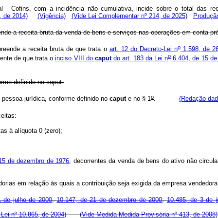
- Cofins, com a incidência não cumulativa, incide sobre o total das re
, de 2014)
(Vigência)
(Vide Lei Complementar nº 214, de 2025)
Produção
eende a receita bruta da venda de bens e serviços nas operações em conta próp
o
preende a receita bruta de que trata o
art. 12 do Decreto-Lei n
1.598, de 2
o
sente de que trata o
inciso VIII do
caput
do art. 183 da Lei n
6.404, de 15 de
orme definido no caput.
o
a pessoa jurídica, conforme definido no
caput
e no § 1
.
(Redação dada
eitas:
as à alíquota 0 (zero);
e 15 de dezembro de 1976
, decorrentes da venda de bens do ativo não circul
dorias em relação às quais a contribuição seja exigida da empresa vendedora, 
 de julho de 2000
,
10.147, de 21 de dezembro de 2000
,
10.485, de 3 de 
Lei nº 10.865, de 2004)
(Vide Medida Medida Provisória nº 413, de 2008)