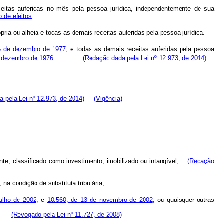
ceitas auferidas no mês pela pessoa jurídica, independentemente de sua
 de efeitos
ria ou alheia e todas as demais receitas auferidas pela pessoa jurídica.
6 de dezembro de 1977
, e todas as demais receitas auferidas pela pessoa
 dezembro de 1976
.
(Redação dada pela Lei nº 12.973, de 2014)
 pela Lei nº 12.973, de 2014)
(Vigência)
ante, classificado como investimento, imobilizado ou intangível;
(Redação
na condição de substituta tributária;
julho de 2002
, e
10.560, de 13 de novembro de 2002
, ou quaisquer outras
(Revogado pela Lei nº 11.727, de 2008)