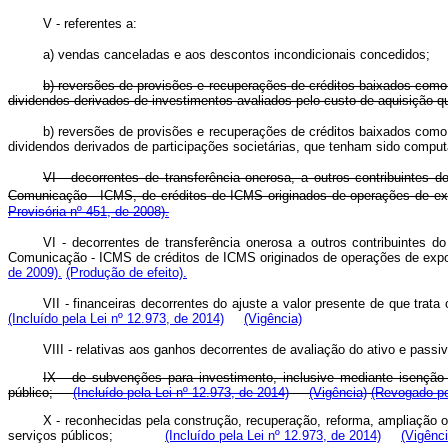
V - referentes a:
a) vendas canceladas e aos descontos incondicionais concedidos;
b) reversões de provisões e recuperações de créditos baixados como p
dividendos derivados de investimentos avaliados pelo custo de aquisição 
b) reversões de provisões e recuperações de créditos baixados como p
dividendos derivados de participações societárias, que tenham sido
VI - decorrentes de transferência onerosa, a outros contribuintes 
Comunicação - ICMS, de créditos de ICMS originados de operações de ex
Provisória nº 451, de 2008).
VI - decorrentes de transferência onerosa a outros contribuintes 
Comunicação - ICMS de créditos de ICMS originados de operações de expo
de 2009).
(Produção de efeito).
VII - financeiras decorrentes do ajuste a valor presente de que trata
(Incluído pela Lei nº 12.973, de 2014)
(Vigência)
VIII - relativas aos ganhos decorrentes de avaliação do ativo e
IX - de subvenções para investimento, inclusive mediante isenç
público;
(Incluído pela Lei nº 12.973, de 2014)
(Vigência)
(Revogado pe
X - reconhecidas pela construção, recuperação, reforma, ampliação ou
serviços públicos;
(Incluído pela Lei nº 12.973, de 2014)
(Vigênci