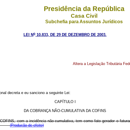
Presidência da República
Casa Civil
Subchefia para Assuntos Jurídicos
o
LEI N
10.833, DE 29 DE DEZEMBRO DE 2003.
Altera a Legislação Tributária Fed
nal decreta e eu sanciono a seguinte Lei:
CAPÍTULO I
DA COBRANÇA NÃO-CUMULATIVA DA COFINS
 COFINS, com a incidência não-cumulativa, tem como fato gerador o faturam
(Produção de efeito)