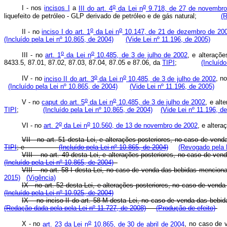
o
o
I - nos
incisos I
a
III do art. 4
da Lei n
9.718, de 27 de novembro
liquefeito de petróleo - GLP derivado de petróleo e de gás natural;
(
o
o
II - no
inciso I do art. 1
da Lei n
10.147, de 21 de dezembro de 20
(Incluído pela Lei nº 10.865, de 2004)
(Vide Lei nº 11.196, de 2005)
o
o
III - no
art. 1
da Lei n
10.485, de 3 de julho de 2002
, e alteraçõ
8433.5, 87.01, 87.02, 87.03, 87.04, 87.05 e 87.06, da
TIPI
;
(Incluíd
o
o
IV - no
inciso II do art. 3
da Lei n
10.485, de 3 de julho de 2002
, n
(Incluído pela Lei nº 10.865, de 2004)
(Vide Lei nº 11.196, de 2005)
o
o
V - no
caput do art. 5
da Lei n
10.485, de 3 de julho de 2002
, e alt
TIPI
;
(Incluído pela Lei nº 10.865, de 2004)
(Vide Lei nº 11.196, d
o
o
VI - no
art. 2
da Lei n
10.560, de 13 de novembro de 2002
, e alter
VII - no art. 51 desta Lei, e alterações posteriores, no caso de ve
TIPI
; e
(Incluído pela Lei nº 10.865, de 2004)
(Revogado pela L
VIII – no art. 49 desta Lei, e alterações posteriores, no caso de v
(Incluído pela Lei nº 10.865, de 2004)
VIII – no art. 58-I desta Lei, no caso de venda das bebidas m
2015)
(Vigência)
IX - no art. 52 desta Lei, e alterações posteriores, no caso de ven
(Incluído pela Lei nº 10.925, de 2004)
IX – no inciso II do art. 58-M desta Lei, no caso de venda das be
(Redação dada pela pela Lei nº 11.727, de 2008)
(Produção de efeito)
o
X - no
art. 23 da Lei n
10.865, de 30 de abril de 2004
, no caso de 