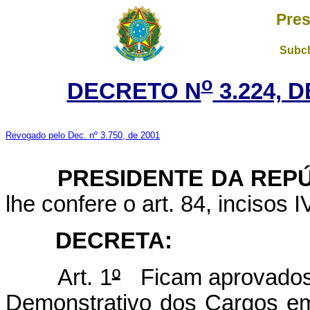
Pres
Subch
o
DECRETO N
3.224, 
Revogado pelo Dec. nº 3.750, de 2001
PRESIDENTE DA REP
lhe confere o art. 84, incisos I
DECRETA:
Art. 1
º
Ficam aprovados 
Demonstrativo dos Cargos e