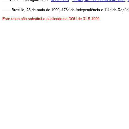
o
o
Brasília, 28 de maio de 1999; 178
da Independência e 111
da Repúbl
Este texto não substitui o publicado no DOU de 31.5.1999