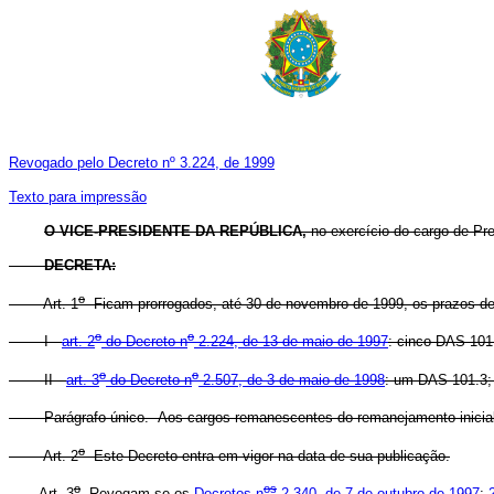
Revogado pelo Decreto nº 3.224, de 1999
Texto para impressão
O VICE-PRESIDENTE DA REPÚBLICA,
no exercício do cargo de Pre
DECRETA:
o
Art. 1
Ficam prorrogados, até 30 de novembro de 1999, os prazos de 
o
o
I -
art. 2
do Decreto n
2.224, de 13 de maio de 1997
: cinco DAS 101
o
o
II -
art. 3
do Decreto n
2.507, de 3 de maio de 1998
: um DAS 101.3;
Parágrafo único. Aos cargos remanescentes do remanejamento inicial,
o
Art. 2
Este Decreto entra em vigor na data de sua publicação.
o
os
Art. 3
Revogam-se os
Decretos n
2.340, de 7 de outubro de 1997
;