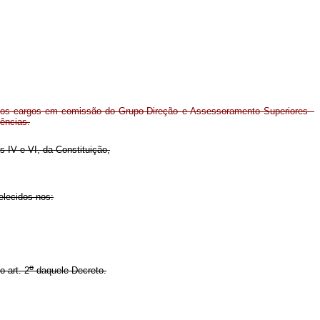
dos cargos em comissão do Grupo-Direção e Assessoramento Superiores -
ências.
s IV e VI, da Constituição,
elecidos nos:
o
o art. 2
daquele Decreto.