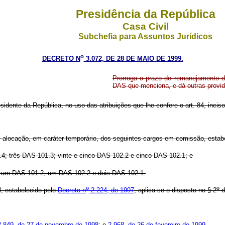
Presidência da República
Casa Civil
Subchefia para Assuntos Jurídicos
o
DECRETO N
3.072, DE 28 DE MAIO DE 1999.
Prorroga o prazo de remanejamento 
DAS que menciona, e dá outras provid
sidente da República, no uso das atribuições que lhe confere o art. 84, inciso
alocação, em caráter temporário, dos seguintes cargos em comissão, estab
.4; três DAS 101.3; vinte e cinco DAS 102.2 e cinco DAS 102.1; e
 um DAS 101.2; um DAS 102.2 e dois DAS 102.1.
o
o
 estabelecido pelo
Decreto n
2.224, de 1997
, aplica-se o disposto no § 2
d
2.849, de 27 de novembro de 1998
; e
2.968, de 26 de fevereiro de 1999.