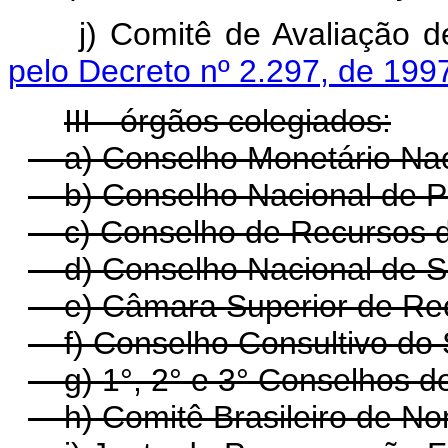
j) Comitê de Avaliação
pelo Decreto nº 2.297, de 199
III - órgãos colegiados:
a) Conselho Monetário Nac
b) Conselho Nacional de Po
c) Conselho de Recursos d
d) Conselho Nacional de S
e) Câmara Superior de Rec
f) Conselho Consultivo do 
g) 1°, 2° e 3° Conselhos d
h) Comitê Brasileiro de N