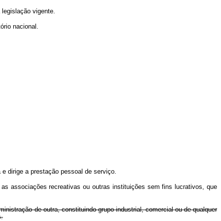
 legislação vigente.
ório nacional.
 e dirige a prestação pessoal de serviço.
 as associações recreativas ou outras instituições sem fins lucrativos, que
nistração de outra, constituindo grupo industrial, comercial ou de qualquer
.