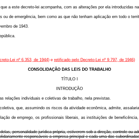
 que a este decreto-lei acompanha, com as alterações por ela introduzidas na
ias ou de emergência, bem como as que não tenham aplicação em todo o territ
ovembro de 1943.
epública.
ecreto-Lei nº 6.353, de 1944)
e
retificado pelo Decreto-Lei nº 9.797, de 1946)
CONSOLIDAÇÃO DAS LEIS DO TRABALHO
TÍTULO I
INTRODUÇÃO
 relações individuais e coletivas de trabalho, nela previstas.
coletiva, que, assumindo os riscos da atividade econômica, admite, assalaria
ação de emprego, os profissionais liberais, as instituições de beneficência,
s, personalidade jurídica própria, estiverem sob a direção, controle ou admi
solidariamente responsáveis a empresa principal e cada uma das subordinadas