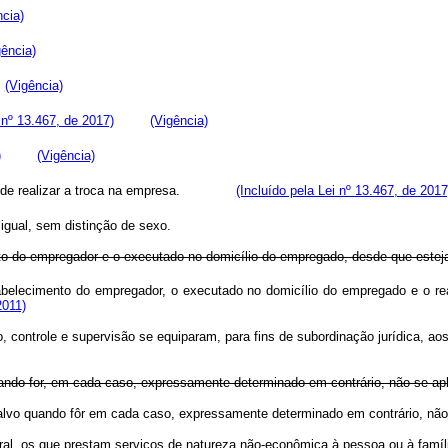
ncia)
gência)
(Vigência)
i nº 13.467, de 2017)
(Vigência)
)
(Vigência)
edade de realizar a troca na empresa.
(Incluído pela Lei nº 13.467, de 2017
o igual, sem distinção de sexo.
ento do empregador e o executado no domicílio do empregado, desde que estej
tabelecimento do empregador, o executado no domicílio do empregado e o re
2011)
controle e supervisão se equiparam, para fins de subordinação jurídica, aos
uando for, em cada caso, expressamente determinado em contrário, não se ap
salvo quando fôr em cada caso, expressamente determinado em contrário, não
, os que prestam serviços de natureza não-econômica à pessoa ou à família