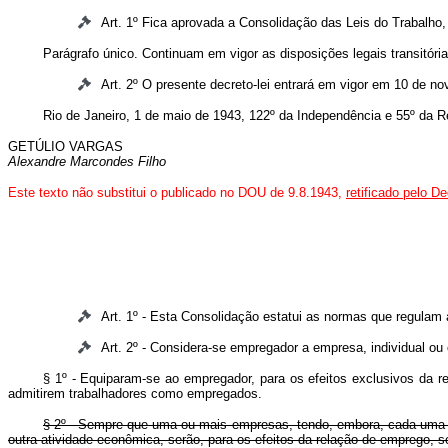
Art. 1º Fica aprovada a Consolidação das Leis do Trabalho,
Parágrafo único. Continuam em vigor as disposições legais transitór
Art. 2º O presente decreto-lei entrará em vigor em 10 de n
Rio de Janeiro, 1 de maio de 1943, 122º da Independência e 55º da R
GETÚLIO VARGAS
Alexandre Marcondes Filho
Este texto não substitui o publicado no DOU de 9.8.1943,
retificado pelo D
Art. 1º - Esta Consolidação estatui as normas que regulam as
Art. 2º - Considera-se empregador a empresa, individual ou 
§ 1º - Equiparam-se ao empregador, para os efeitos exclusivos da rel
admitirem trabalhadores como empregados.
§ 2º - Sempre que uma ou mais empresas, tendo, embora, cada uma dela
outra atividade econômica, serão, para os efeitos da relação de emprego, 