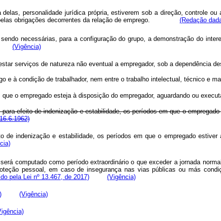
as, personalidade jurídica própria, estiverem sob a direção, controle o
ente pelas obrigações decorrentes da relação de emprego.
(Redação dada
sendo necessárias, para a configuração do grupo, a demonstração do intere
(Vigência)
estar serviços de natureza não eventual a empregador, sob a dependência des
o e à condição de trabalhador, nem entre o trabalho intelectual, técnico e ma
 em que o empregado esteja à disposição do empregador, aguardando ou execu
ara efeito de indenização e estabilidade, os períodos em que o empregado es
 16.6.1962)
 de indenização e estabilidade, os períodos em que o empregado estiver af
cia)
erá computado como período extraordinário o que exceder a jornada normal,
roteção pessoal, em caso de insegurança nas vias públicas ou más cond
ído pela Lei nº 13.467, de 2017)
(Vigência)
)
(Vigência)
Vigência)