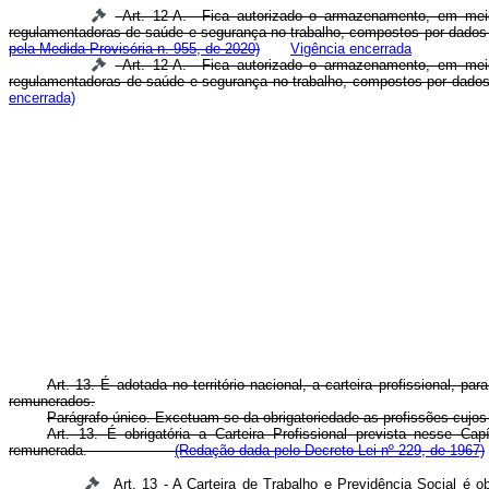
Art. 12-A. Fica autorizado o armazenamento, em meio e
regulamentadoras de saúde e segurança no trabalho, compostos por dados
pela Medida Provisória n. 955, de 2020)
Vigência encerrada
Art. 12-A. Fica autorizado o armazenamento, em meio e
regulamentadoras de saúde e segurança no trabalho, compostos por dado
encerrada)
Art. 13. É adotada no território nacional, a carteira profissional,
remunerados.
Parágrafo único. Excetuam-se da obrigatoriedade as profissões cujo
Art. 13. É obrigatória a Carteira Profissional prevista nesse Ca
remunerada.
(Redação dada pelo Decreto-Lei nº 229, de 1967)
Art. 13 - A Carteira de Trabalho e Previdência Social é o