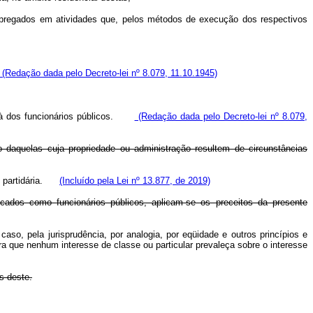
empregados em atividades que, pelos métodos de execução dos respectivos
(Redação dada pelo Decreto-lei nº 8.079, 11.10.1945)
oga à dos funcionários públicos.
(Redação dada pelo Decreto-lei nº 8.079,
daquelas cuja propriedade ou administração resultem de circunstâncias
ção partidária.
(Incluído pela Lei nº 13.877, de 2019)
cados como funcionários públicos, aplicam-se os preceitos da presente
caso, pela jurisprudência, por analogia, por eqüidade e outros princípios e
ra que nenhum interesse de classe ou particular prevaleça sobre o interesse
s deste.