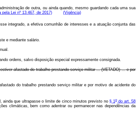
u administração de outra, ou ainda quando, mesmo guardando cada uma sua
 pela Lei nº 13.467, de 2017)
(Vigência)
sse integrado, a efetiva comunhão de interesses e a atuação conjunta das
te e mediante salário.
nual.
tando ordens, salvo disposição especial expressamente consignada.
tiver afastado do trabalho prestando serviço militar ... (VETADO) ... e por
astado do trabalho prestando serviço militar e por motivo de acidente do
o
 ainda que ultrapasse o limite de cinco minutos previsto no
§ 1
do art. 58
ições climáticas, bem como adentrar ou permanecer nas dependências da