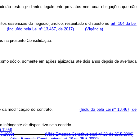
erão restringir direitos legalmente previstos nem criar obrigações que não
os essenciais do negócio jurídico, respeitado o disposto no
art. 104 da Lei
iva.
(Incluído pela Lei nº 13.467, de 2017)
(Vigência)
idos na presente Consolidação.
ou como sócio, somente em ações ajuizadas até dois anos depois de averbada
 decorrente da modificação do contrato.
(Incluído pela Lei nº 13.467, de
 infringente de dispositivo nela contido.
6.1998)
.6.1998)
(Vide Emenda Constitucional nº 28 de 25.5.2000)
(Vide Emenda Constitucional nº 28 de 25.5.2000)