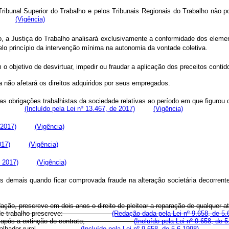
ibunal Superior do Trabalho e pelos Tribunais Regionais do Trabalho não pod
(Vigência)
 a Justiça do Trabalho analisará exclusivamente a conformidade dos element
o pelo princípio da intervenção mínima na autonomia da vontade colet
m o objetivo de desvirtuar, impedir ou fraudar a aplicação dos preceitos cont
sa não afetará os direitos adquiridos por seus empregados.
elas obrigações trabalhistas da sociedade relativas ao período em que figur
rência:
(Incluído pela Lei nº 13.467, de 2017)
(Vigência)
 2017)
(Vigência)
017)
(Vigência)
e 2017)
(Vigência)
com os demais quando ficar comprovada fraude na alteração societária
ção, prescreve em dois anos o direito de pleitear a reparação de qualquer ato
de trabalho prescreve:
(Redação dada pela Lei nº 9.658, de 5.
 dois anos após a extinção do contrato;
(Incluído pela Lei nº 9.658, de 5
ara o trabalhador rural.
(Incluído pela Lei nº 9.658, de 5.6.1998)