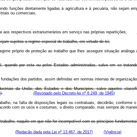
cendo funções diretamente ligadas à agricultura e à pecuária, não sejam 
triais ou comerciais;
os e aos respectivos extranumerários em serviço nas próprias repartições;
jam sujeitos a regime especial de trabalho, em virtude de lei;
a regime próprio de proteção ao trabalho que lhes assegure situação anál
 quando por esta ou pelos Estados administradas, salvo em se tratando 
s e fundações dos partidos, assim definidas em normas internas de organiza
striais da União, dos Estados e dos Municípios, salvo aqueles classifi
)
(Revogado pelo Decreto-lei nº 8.249, de 1945)
abalho, na falta de disposições legais ou contratuais, decidirão, conforme o 
 de acordo com os usos e costumes, o direito comparado, mas sempre de manei
o trabalho, naquilo em que não for incompatível com os princípios fundamentai
rabalho.
(Redação dada pela Lei nº 13.467, de 2017)
(Vigência)