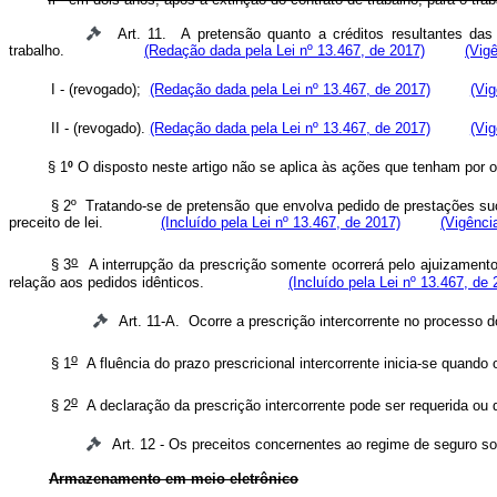
Art. 11. A pretensão quanto a créditos resultantes das
trabalho.
(Redação dada pela Lei nº 13.467, de 2017)
(Vigê
I - (revogado);
(Redação dada pela Lei nº 13.467, de 2017)
(Vig
II - (revogado).
(Redação dada pela Lei nº 13.467, de 2017)
(Vig
§ 1
º
O disposto neste artigo não se aplica às ações que tenham
§ 2º Tratando-se de pretensão que envolva pedido de prestações suc
preceito de lei.
(Incluído pela Lei nº 13.467, de 2017)
(Vigênci
o
§ 3
A interrupção da prescrição somente ocorrerá pelo ajuizamento
relação aos pedidos idênticos.
(Incluído pela Lei nº 13.467, de 
Art. 11-A. Ocorre a prescrição intercorrente no pr
o
§ 1
A fluência do prazo prescricional intercorrente inicia-se
o
§ 2
A declaração da prescrição intercorrente pode ser requeri
Art. 12 - Os preceitos concernentes ao regime de seguro soc
Armazenamento em meio eletrônico