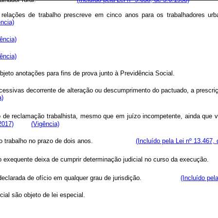
 relações de trabalho prescreve em cinco anos para os trabalhadores urb
ncia)
ência)
ência)
 por objeto anotações para fins de prova junto à Previdência Social
essivas decorrente de alteração ou descumprimento do pactuado, a prescriçã
a)
 de reclamação trabalhista, mesmo que em juízo incompetente, ainda que v
2017)
(Vigência)
ocesso do trabalho no prazo de dois anos.
(Incluído pela Lei nº 13.467,
 quando o exequente deixa de cumprir determinação judicial no curso d
da ou declarada de ofício em qualquer grau de jurisdição.
(Incluído pel
ial são objeto de lei especial.