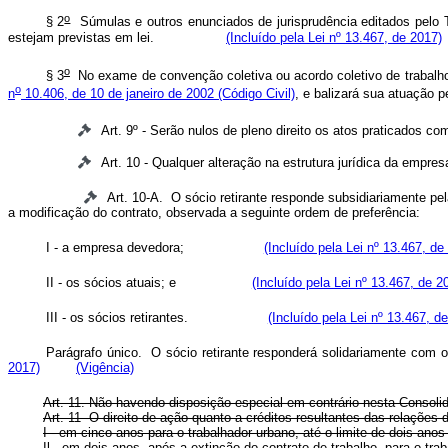
o
§ 2
Súmulas e outros enunciados de jurisprudência editados pelo Tr
estejam previstas em lei.
(Incluído pela Lei nº 13.467, de 2017)
o
§ 3
No exame de convenção coletiva ou acordo coletivo de trabalho,
o
n
10.406, de 10 de janeiro de 2002 (Código Civil)
, e balizará sua atuaçã
Art. 9º - Serão nulos de pleno direito os atos praticados co
Art. 10 - Qualquer alteração na estrutura jurídica da empre
Art. 10-A. O sócio retirante responde subsidiariamente p
a modificação do contrato, observada a seguinte ordem de prefe
I - a empresa devedora;
(Incluído pela Lei nº 13.467, de
II - os sócios atuais; e
(Incluído pela Lei nº 13.467, de 2
III - os sócios retirantes.
(Incluído pela Lei nº 13.467, d
Parágrafo único. O sócio retirante responderá solidariamente 
2017)
(Vigência)
Art. 11. Não havendo disposição especial em contrário nesta Consolida
Art. 11 -O direito de ação quanto a créditos resultantes das relações 
I - em cinco anos para o trabalhador urbano, até o limite de
Il - em dois anos, após a extinção do contrato de trabalho, p