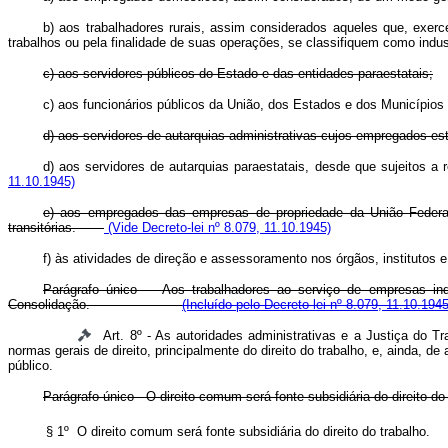
b) aos trabalhadores rurais, assim considerados aqueles que, exer
trabalhos ou pela finalidade de suas operações, se classifiquem como indus
c) aos servidores públicos do Estado e das entidades paraestatais;
c) aos funcionários públicos da União, dos Estados e dos Municípi
d) aos servidores de autarquias administrativas cujos empregados este
d) aos servidores de autarquias paraestatais, desde que sujeitos 
11.10.1945)
e) aos empregados das empresas de propriedade da União Federal,
transitórias.
(Vide Decreto-lei nº 8.079, 11.10.1945)
f) às atividades de direção e assessoramento nos órgãos, instituto
Parágrafo único - Aos trabalhadores ao serviço de empresas indu
Consolidação.
(Incluído pelo Decreto-lei nº 8.079, 11.10.1945
Art. 8º - As autoridades administrativas e a Justiça do Tr
normas gerais de direito, principalmente do direito do trabalho, e, ainda,
público.
Parágrafo único - O direito comum será fonte subsidiária do direito d
§ 1º O direito comum será fonte subsidiária do direito do t