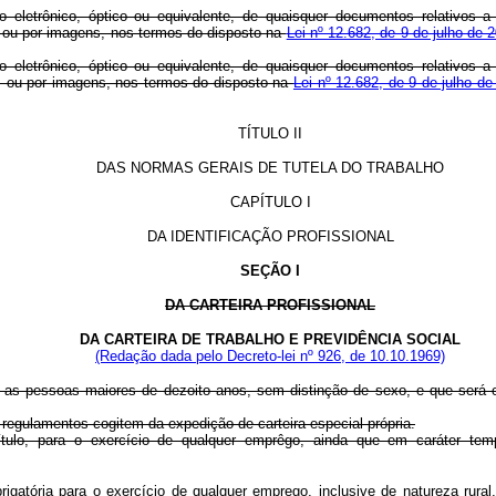
letrônico, óptico ou equivalente, de quaisquer documentos relativos a d
 ou por imagens, nos termos do disposto na
Lei nº 12.682, de 9 de julho de 
letrônico, óptico ou equivalente, de quaisquer documentos relativos a d
s ou por imagens, nos termos do disposto na
Lei nº 12.682, de 9 de julho de
TÍTULO II
DAS NORMAS GERAIS DE TUTELA DO TRABALHO
CAPÍTULO I
DA IDENTIFICAÇÃO PROFISSIONAL
SEÇÃO I
DA CARTEIRA PROFISSIONAL
DA CARTEIRA DE TRABALHO E PREVIDÊNCIA SOCIAL
(Redação dada pelo Decreto-lei nº 926, de 10.10.1969)
 para as pessoas maiores de dezoito anos, sem distinção de sexo, e que será
s regulamentos
cogitem da expedição de carteira especial própria.
pítulo, para o exercício de qualquer emprêgo, ainda que em caráter tempo
brigatória para o exercício de qualquer emprego, inclusive de natureza rural