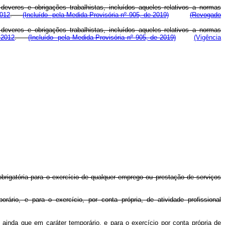
everes e obrigações trabalhistas, incluídos aqueles relativos a normas
2012
.
(Incluído pela Medida Provisória nº 905, de 2019)
(Revogado
everes e obrigações trabalhistas, incluídos aqueles relativos a normas
 2012
.
(Incluído pela Medida Provisória nº 905, de 2019)
(Vigência
 obrigatória para o exercício de qualquer emprego ou prestação de serviços
rário, e para o exercício, por conta própria, de atividade profissional
, ainda que em caráter temporário, e para o exercício por conta própria de