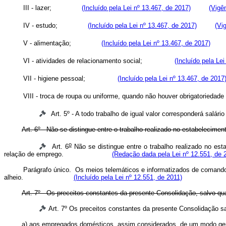
III - lazer;
(Incluído pela Lei nº 13.467, de 2017)
(Vigê
IV - estudo;
(Incluído pela Lei nº 13.467, de 2017)
(Vi
V - alimentação;
(Incluído pela Lei nº 13.467, de 2017)
VI - atividades de relacionamento social;
(Incluído pela Le
VII - higiene pessoal;
(Incluído pela Lei nº 13.467, de 2017
VIII - troca de roupa ou uniforme, quando não houver obrigatori
Art. 5º - A todo trabalho de igual valor corresponderá salári
Art. 6º - Não se distingue entre o trabalho realizado no estabelecim
o
Art. 6
Não se distingue entre o trabalho realizado no es
relação de emprego.
(Redação dada pela Lei nº 12.551, de 
Parágrafo único. Os meios telemáticos e informatizados de comando, 
alheio.
(Incluído pela Lei nº 12.551, de 2011)
Art. 7º - Os preceitos constantes da presente Consolidação, salvo q
Art. 7º Os preceitos constantes da presente Consolidação 
a) aos empregados domésticos, assim considerados, de um modo geral