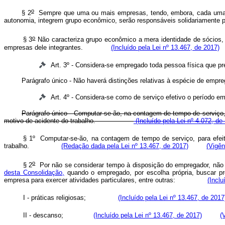
o
§ 2
Sempre que uma ou mais empresas, tendo, embora, cada uma del
autonomia, integrem grupo econômico, serão responsáveis solidariam
o
§ 3
Não caracteriza grupo econômico a mera identidade de sócios, 
empresas dele integrantes.
(Incluído pela Lei nº 13.467, de 2017)
Art. 3º - Considera-se empregado toda pessoa física que pr
Parágrafo único - Não haverá distinções relativas à espécie de empreg
Art. 4º - Considera-se como de serviço efetivo o período
Parágrafo único - Computar-se-ão, na contagem de tempo de serviço, p
motivo de acidente do trabalho.
(Incluído pela Lei nº 4.072, de
§ 1º Computar-se-ão, na contagem de tempo de serviço, para efeito
trabalho.
(Redação dada pela Lei nº 13.467, de 2017)
(Vigên
o
§ 2
Por não se considerar tempo à disposição do empregador, não s
desta Consolidação,
quando o empregado, por escolha própria, buscar p
empresa para exercer atividades particulares, entre outras:
(Inclu
I - práticas religiosas;
(Incluído pela Lei nº 13.467, de 2017
II - descanso;
(Incluído pela Lei nº 13.467, de 2017)
(