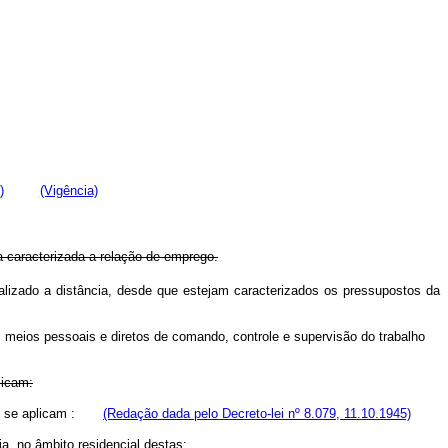
)
(Vigência)
a caracterizada a relação de emprego.
alizado a distância, desde que estejam caracterizados os pressupostos da
 meios pessoais e diretos de comando, controle e supervisão do trabalho
licam:
 se aplicam :
(Redação dada pelo Decreto-lei nº 8.079, 11.10.1945)
, no âmbito residencial destas;