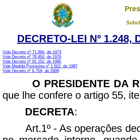
Pres
Subch
DECRETO-LEI Nº 1.248,
Vide Decreto nº 71.866, de 1973
Vide Decreto nº 78.450, de 1976
Vide Decreto nº 91.152, de 1985
Vide Medida Provisória nº 1.602. de 1997
Vide Decreto nº 6.759, de 2009
O PRESIDENTE DA RE
que lhe confere o artigo 55, it
DECRETA
:
Art.1º - As operações d