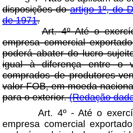
disposições do
artigo 1º, do 
de 1971
.
Art. 4º Até o exercí
empresa comercial exportador
poderá abater do lucro sujei
igual à diferença entre o 
comprados de produtores-ven
valor FOB, em moeda naciona
para o exterior.
(Redação dada 
Art. 4º - Até o exerc
empresa comercial exportador