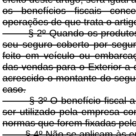
os benefícios fiscais conc
operações de que trata o artig
§ 2º Quando os produtos m
seu seguro coberto por segur
feito em veículo ou embarcaç
das vendas para o Exterior a q
acrescido o montante do segur
caso.
§ 3º O benefício fiscal a q
ser utilizado pela empresa co
normas que forem fixadas pelo
§ 4º Não se aplicam às emp