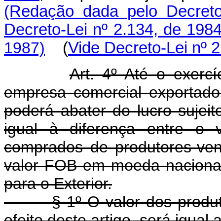
(Redação dada pelo Decreto
Decreto-Lei nº 2.134, de 198
1987)
(
Vide Decreto-Lei nº 
Art. 4º Até o exercí
empresa comercial exportador
poderá abater do lucro sujei
igual à diferença entre o 
comprados de produtores-ven
valor FOB em moeda naciona
para o Exterior.
§ 1º O valor dos produtos
efeito deste artigo, será igual