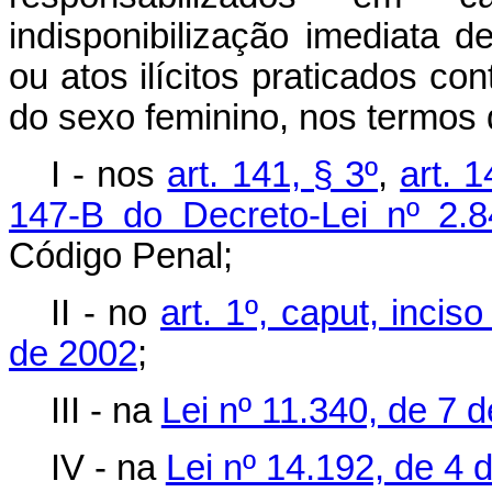
indisponibilização imediata 
ou atos ilícitos praticados c
do sexo feminino, nos termos 
I - nos
art. 141, § 3º
,
art. 
147-B do Decreto-Lei nº 2.
Código Penal;
II - no
art. 1º, caput, incis
de 2002
;
III - na
Lei nº 11.340, de 7 
IV - na
Lei nº 14.192, de 4 