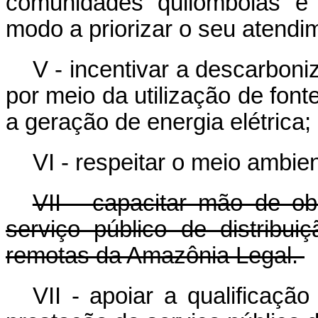
comunidades quilombolas e 
modo a priorizar o seu atendi
V - incentivar a descarbon
por meio da utilização de font
a geração de energia elétrica;
VI - respeitar o meio ambie
VII - capacitar mão de ob
serviço público de distribui
remotas da Amazônia Legal.
VII - apoiar a qualificaçã