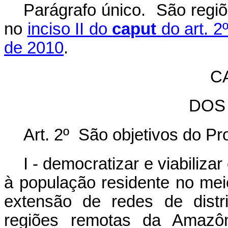
Parágrafo único. São regiõ
no
inciso II do
caput
do art. 2
de 2010
.
CA
DOS
Art. 2º São objetivos do P
I - democratizar e viabiliza
à população residente no meio
extensão de redes de distr
regiões remotas da Amazôn