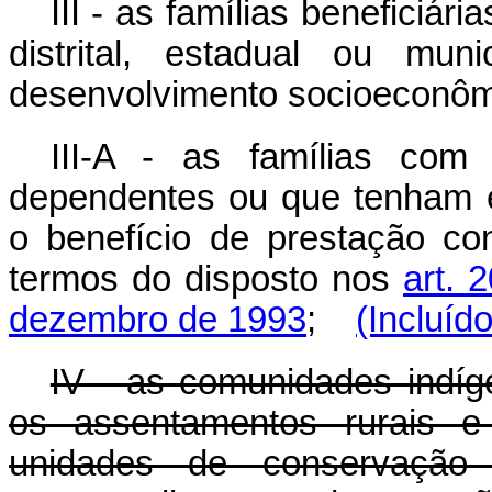
III - as famílias beneficiá
distrital, estadual ou mu
desenvolvimento socioeconôm
III-A - as famílias com
dependentes ou que tenham 
o benefício de prestação con
termos do disposto nos
art. 
dezembro de 1993
;
(Incluíd
IV - as comunidades indíg
os assentamentos rurais e
unidades de conservação 