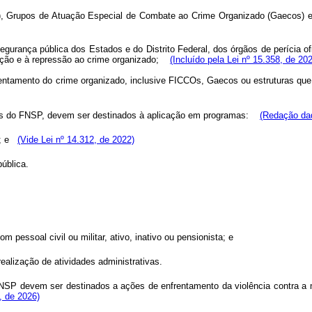
 Grupos de Atuação Especial de Combate ao Crime Organizado (Gaecos) e dem
segurança pública dos Estados e do Distrito Federal, dos órgãos de perícia of
evenção e à repressão ao crime organizado;
(Incluído pela Lei nº 15.358, de 20
frentamento do crime organizado, inclusive FICCOs, Gaecos ou estruturas 
rsos do FNSP, devem ser destinados à aplicação em programas:
(Redação dad
ca; e
(Vide Lei nº 14.312, de 2022)
pública.
 pessoal civil ou militar, ativo, inativo ou pensionista; e
ealização de atividades administrativas.
SP devem ser destinados a ações de enfrentamento da violência contra a m
, de 2026)