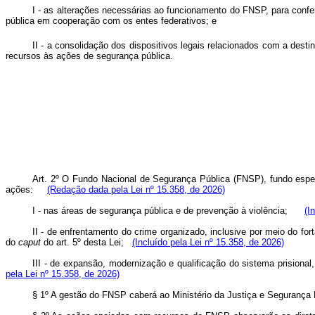
I - as alterações necessárias ao funcionamento do FNSP, para confe
pública em cooperação com os entes federativos; e
II - a consolidação dos dispositivos legais relacionados com a desti
recursos às ações de segurança pública.
Art. 2º O Fundo Nacional de Segurança Pública (FNSP), fundo especi
ações:
(Redação dada pela Lei nº 15.358, de 2026)
I - nas áreas de segurança pública e de prevenção à violência;
(I
II - de enfrentamento do crime organizado, inclusive por meio do fo
do
caput
do art. 5º desta Lei;
(Incluído pela Lei nº 15.358, de 2026)
III - de expansão, modernização e qualificação do sistema prisiona
pela Lei nº 15.358, de 2026)
§ 1º A gestão do FNSP caberá ao Ministério da Justiça e Seguran