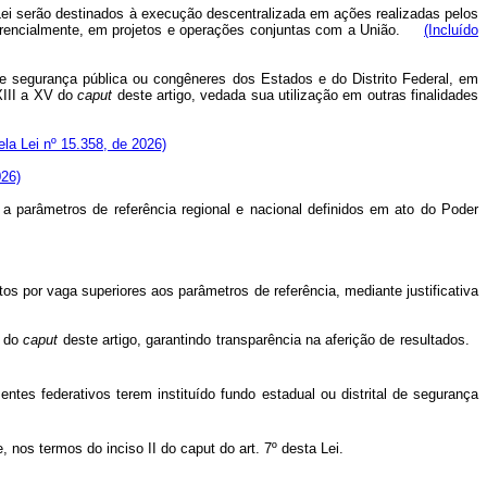
Lei serão destinados à execução descentralizada em ações realizadas pelos
referencialmente, em projetos e operações conjuntas com a União.
(Incluído
de segurança pública ou congêneres dos Estados e do Distrito Federal, em
XIII a XV do
caput
deste artigo, vedada sua utilização em outras finalidades
ela Lei nº 15.358, de 2026)
026)
a parâmetros de referência regional e nacional definidos em ato do Poder
os por vaga superiores aos parâmetros de referência, mediante justificativa
V do
caput
deste artigo, garantindo transparência na aferição de resultados.
tes federativos terem instituído fundo estadual ou distrital de segurança
e, nos termos do inciso II do
caput
do art. 7º desta Lei.