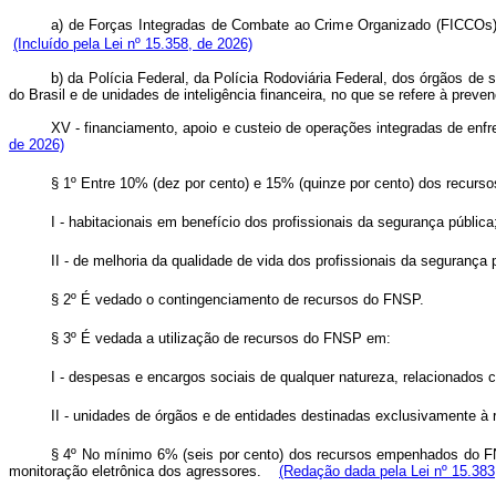
a) de Forças Integradas de Combate ao Crime Organizado (FICCOs),
(Incluído pela Lei nº 15.358, de 2026)
b) da Polícia Federal, da Polícia Rodoviária Federal, dos órgãos de 
do Brasil e de unidades de inteligência financeira, no que se refere à pr
XV - financiamento, apoio e custeio de operações integradas de en
de 2026)
§ 1º Entre 10% (dez por cento) e 15% (quinze por cento) dos recu
I - habitacionais em benefício dos profissionais da segurança públi
II - de melhoria da qualidade de vida dos profissionais da segurança 
§ 2º É vedado o contingenciamento de recursos do FNSP.
§ 3º É vedada a utilização de recursos do FNSP em:
I - despesas e encargos sociais de qualquer natureza, relacionados com
II - unidades de órgãos e de entidades destinadas exclusivamente à r
§ 4º No mínimo 6% (seis por cento) dos recursos empenhados do FN
monitoração eletrônica dos agressores.
(Redação dada pela Lei nº 15.383