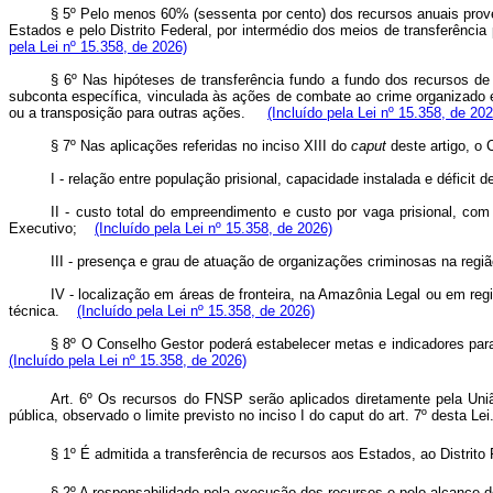
§ 5º Pelo menos 60% (sessenta por cento) dos recursos anuais proveni
Estados e pelo Distrito Federal, por intermédio dos meios de transferên
pela Lei nº 15.358, de 2026)
§ 6º Nas hipóteses de transferência fundo a fundo dos recursos de
subconta específica, vinculada
às ações de combate ao crime organizado e
ou a transposição para outras ações.
(Incluído pela Lei nº 15.358, de 202
§ 7º Nas aplicações referidas no inciso XIII do
caput
deste artigo, o 
I - relação entre população prisional, capacidade instalada e défi
II - custo total do empreendimento e custo por vaga prisional, co
Executivo;
(Incluído pela Lei nº 15.358, de 2026)
III - presença e grau de atuação de organizações criminosas na regi
IV - localização em áreas de fronteira, na Amazônia Legal ou em reg
técnica.
(Incluído pela Lei nº 15.358, de 2026)
§ 8º O Conselho
Gestor poderá estabelecer metas e indicadores pa
(Incluído pela Lei nº 15.358, de 2026)
Art. 6º Os recursos do FNSP serão aplicados diretamente pela União
pública, observado o limite previsto no inciso I do
caput
do art. 7º desta Lei
§ 1º É admitida a transferência de recursos aos Estados, ao Distrito
§ 2º A responsabilidade pela execução dos recursos e pelo alcance 