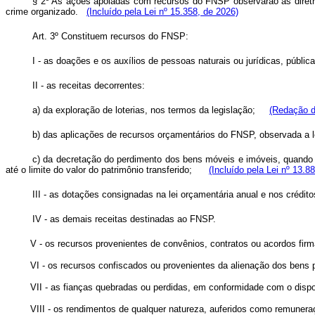
§ 2º As ações apoiadas com recursos do FNSP observarão as diretri
crime organizado.
(Incluído pela Lei nº 15.358, de 2026)
Art. 3º Constituem recursos do FNSP:
I - as doações e os auxílios de pessoas naturais ou jurídicas, públic
II - as receitas decorrentes:
a) da exploração de loterias, nos termos da legislação;
(Redação d
b) das aplicações de recursos orçamentários do FNSP, observada a le
c) da decretação do perdimento dos bens móveis e imóveis, quando 
até o limite do valor do patrimônio transferido;
(Incluído pela Lei nº 13.8
III - as dotações consignadas na lei orçamentária anual e nos crédito
IV - as demais receitas destinadas ao FNSP.
V - os recursos provenientes de convênios, contratos ou acordos fi
VI - os recursos confiscados ou provenientes da alienação dos bens
VII - as fianças quebradas ou perdidas, em conformidade com o dis
VIII - os rendimentos de qualquer natureza, auferidos como remune