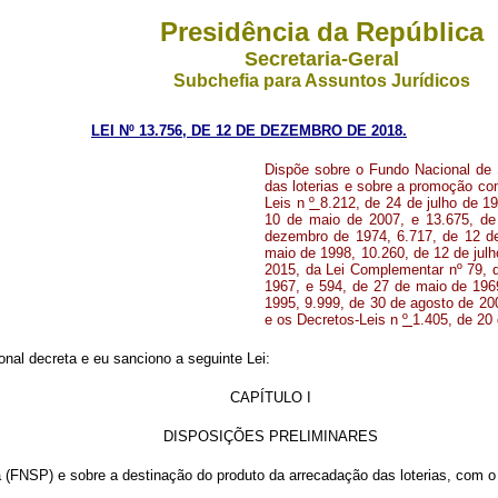
Presidência da República
Secretaria-Geral
Subchefia para Assuntos Jurídicos
LEI Nº 13.756, DE 12 DE DEZEMBRO DE 2018.
Dispõe sobre o Fundo Nacional de 
das loterias e sobre a promoção com
Leis n
º
8.212, de 24 de julho de 1
10 de maio de 2007, e 13.675, de
dezembro de 1974, 6.717, de 12 d
maio de 1998, 10.260, de 12 de jul
2015, da Lei Complementar nº 79, d
1967, e 594, de 27 de maio de 196
1995, 9.999, de 30 de agosto de 200
e os Decretos-Leis n
º
1.405, de 20 
nal decreta e eu sanciono a seguinte Lei:
CAPÍTULO I
DISPOSIÇÕES PRELIMINARES
 (FNSP) e sobre a destinação do produto da arrecadação das loterias, com o