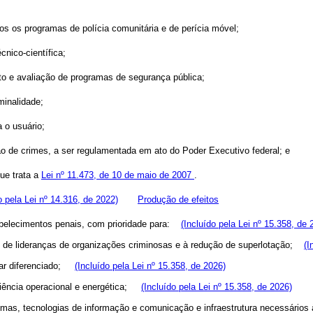
dos os programas de polícia comunitária e de perícia móvel;
cnico-científica;
to e avaliação de programas de segurança pública;
minalidade;
 o usuário;
ão de crimes, a ser regulamentada em ato do Poder Executivo federal; e
ue trata a
Lei nº 11.473, de 10 de maio de 2007
.
o pela Lei nº 14.316, de 2022)
Produção de efeitos
abelecimentos penais, com prioridade para:
(Incluído pela Lei nº 15.358, de 
o de lideranças de organizações criminosas e à redução de superlotação;
(I
inar diferenciado;
(Incluído pela Lei nº 15.358, de 2026)
ciência operacional e energética;
(Incluído pela Lei nº 15.358, de 2026)
emas, tecnologias de informação e comunicação e infraestrutura necessári