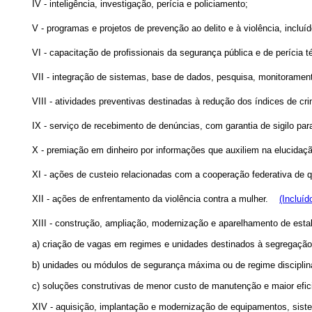
IV - inteligência, investigação, perícia e policiamento;
V - programas e projetos de prevenção ao delito e à violência, incluí
VI - capacitação de profissionais da segurança pública e de perícia té
VII - integração de sistemas, base de dados, pesquisa, monitoramen
VIII - atividades preventivas destinadas à redução dos índices de cri
IX - serviço de recebimento de denúncias, com garantia de sigilo para
X - premiação em dinheiro por informações que auxiliem na elucidaç
XI - ações de custeio relacionadas com a cooperação federativa de q
XII - ações de enfrentamento da violência contra a mulher.
(Incluíd
XIII - construção, ampliação, modernização e aparelhamento de est
a) criação de vagas em regimes e unidades destinados à segregaçã
b) unidades ou módulos de segurança máxima ou de regime discipl
c) soluções construtivas de menor custo de manutenção e maior efi
XIV - aquisição, implantação e modernização de equipamentos, sist