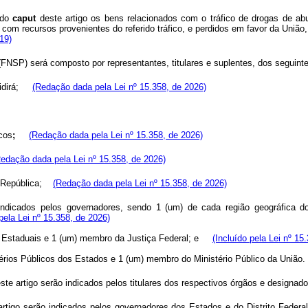
 do
caput
deste artigo os bens relacionados com o tráfico de drogas de abu
 com recursos provenientes do referido tráfico, e perdidos em favor da Uniã
19)
(FNSP) será composto por representantes, titulares e suplentes, dos segui
esidirá;
(Redação dada pela Lei nº 15.358, de 2026)
icos
;
(Redação dada pela Lei nº 15.358, de 2026)
Redação dada pela Lei nº 15.358, de 2026)
da República;
(Redação dada pela Lei nº 15.358, de 2026)
 indicados pelos governadores, sendo 1 (um) de cada região geográfica d
ela Lei nº 15.358, de 2026)
ças Estaduais e 1 (um) membro da Justiça Federal; e
(Incluído pela Lei nº 15
istérios Públicos dos Estados e 1 (um) membro do Ministério Público da Uni
ste artigo serão indicados pelos titulares dos respectivos órgãos e designa
rtigo serão indicados pelos governadores dos Estados e do Distrito Federa