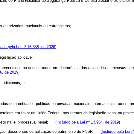
zes do Plano Nacional de Segurança Pública e Defesa Social e os planos n
as ou privadas, nacionais ou estrangeiras;
ada pela Lei nº 15.358, de 2026)
gislação aplicável;
apreendidos ou sequestrados em decorrência das atividades criminosas perpe
86, de 2019)
s adicionais; e
rmados com entidades públicas ou privadas, nacionais, internacionais ou es
 perdidos em favor da União Federal, nos termos da legislação penal ou pr
posto na lei processual penal;
(Incluído pela Lei nº 13.964, de 2019)
ração, decorrentes de aplicação do patrimônio do FNSP.
(Incluído pela Lei 