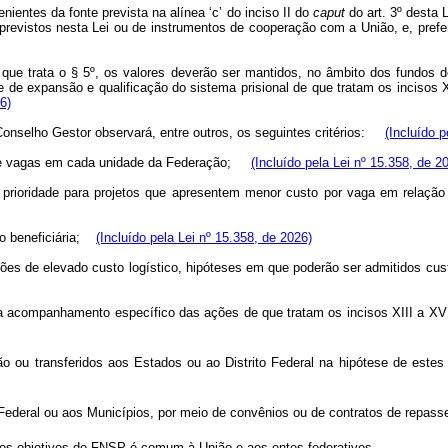
entes da fonte prevista na alínea ‘c’ do inciso II do
caput
do art. 3º desta 
cia previstos nesta Lei ou de instrumentos de cooperação com a União, e, p
 que trata o § 5º, os valores deverão ser mantidos, no âmbito dos fundos 
 de expansão e qualificação do sistema prisional de que tratam os incisos 
6)
Conselho Gestor observará, entre outros, os seguintes critérios:
(Incluído p
cit de vagas em cada unidade da Federação;
(Incluído pela Lei nº 15.358, de 2
m prioridade para projetos que apresentem menor custo por
vaga em relação 
ão beneficiária;
(Incluído pela Lei nº 15.358, de 2026)
iões de elevado custo logístico, hipóteses em que poderão ser admitidos cust
ra acompanhamento específico das ações de que tratam os incisos XIII a X
 ou transferidos aos Estados ou ao Distrito Federal na hipótese de estes en
.
 Federal ou aos Municípios, por meio de convênios ou de contratos de repass
dos objetivos do FNSP é comum à União e aos entes federativos.