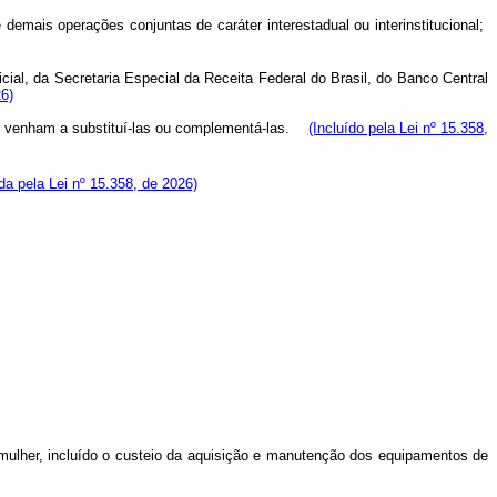
ais operações conjuntas de caráter interestadual ou interinstitucional;
icial, da Secretaria Especial da Receita Federal do Brasil, do Banco Central
26)
que venham a substituí-las ou complementá-las.
(Incluído pela Lei nº 15.358,
a pela Lei nº 15.358, de 2026)
ulher, incluído o custeio da aquisição e manutenção dos equipamentos de