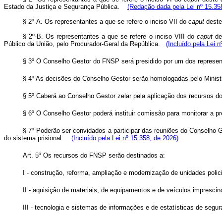
Estado da Justiça e Segurança Pública.
(Redação dada pela Lei nº 15.35
§ 2º-A. Os representantes a que se refere o inciso VII do
caput
deste
§ 2º-B. Os representantes a que se refere o inciso VIII do
caput
des
Público da União, pelo Procurador-Geral da República.
(Incluído pela Lei 
§ 3º O Conselho Gestor do FNSP será presidido por um dos representa
§ 4º As decisões do Conselho Gestor serão homologadas pelo Minist
§ 5º Caberá ao Conselho Gestor zelar pela aplicação dos recursos 
§ 6º O Conselho Gestor poderá instituir comissão para monitorar a pr
§ 7º Poderão ser convidados a participar das reuniões do Conselho 
do sistema prisional.
(Incluído pela Lei nº 15.358, de 2026)
Art. 5º Os recursos do FNSP serão destinados a:
I - construção, reforma, ampliação e modernização de unidades polici
II - aquisição de materiais, de equipamentos e de veículos impresci
III - tecnologia e sistemas de informações e de estatísticas de segur