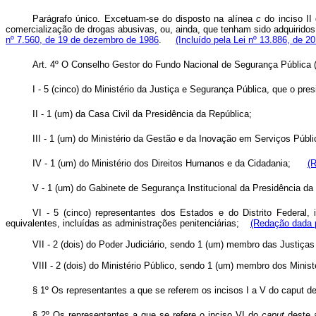
Parágrafo único. Excetuam-se do disposto na alínea
c
do inciso II
comercialização de drogas abusivas, ou, ainda, que tenham sido adquiridos
nº 7.560, de 19 de dezembro de 1986
.
(Incluído pela Lei nº 13.886, de 20
Art. 4º O Conselho Gestor do Fundo Nacional de Segurança Pública 
I - 5 (cinco) do Ministério da Justiça e Segurança Pública, que o pr
II - 1 (um) da Casa Civil da Presidência da República;
III - 1 (um) do Ministério da Gestão e da Inovação em Serviços Públ
IV - 1 (um) do Ministério dos Direitos Humanos e da Cidadania;
(
V - 1 (um) do Gabinete de Segurança Institucional da Presidência 
VI - 5 (cinco) representantes dos Estados e do Distrito Federal,
equivalentes, incluídas as administrações penitenciárias;
(Redação dada p
VII - 2 (dois) do Poder Judiciário, sendo 1 (um) membro das Justi
VIII - 2 (dois) do Ministério Público, sendo 1 (um) membro dos Min
§ 1º Os representantes a que se referem os incisos I a V do
caput
de
§ 2º Os representantes a que se refere o inciso VI do
caput
deste a