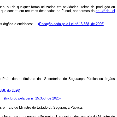
so, ou de qualquer forma utilizados em atividades ilícitas de produção ou
o, que constituem recursos destinados ao Funad, nos termos do
art. 4º da Lei
ntes órgãos e entidades:
(Redação dada pela Lei nº 15.358, de 2026)
o País, dentre titulares das Secretarias de Segurança Pública ou órgãos
.358, de 2026)
ão.
(Incluído pela Lei nº 15.358, de 2026)
dos em ato do Ministro de Estado da Segurança Pública.
l, observada a representação regional, e designados em ato do Ministro de