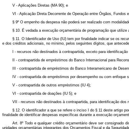
V - Aplicações Diretas (MA 90); e
VI - Aplicação Direta Decorrente de Operação entre Órgãos, Fundos 
§ 9º O empenho da despesa não poderá ser realizado com modalidade d
§ 10. É vedada a execução orçamentária de programação que utilize a 
§ 11. O Identificador de Uso (IU) tem por finalidade indicar se os 
e dos créditos adicionais, no mínimo, pelos seguintes dígitos, que anteced
I - recursos não destinados à contrapartida, exceto para identificaç
II - contrapartida de empréstimos do Banco Internacional para Recon
III - contrapartida de empréstimos do Banco Interamericano de Desenv
IV - contrapartida de empréstimos por desempenho ou com enfoque set
V - contrapartida de outros empréstimos (IU 4);
VI - contrapartida de doações (IU 5); e
VII - recursos não destinados à contrapartida, para identificação do
§ 12. O identificador a que se refere o inciso I do § 11 deste artig
finalidade de identificar despesas específicas durante a execução orçament
Art. 8º Todo e qualquer crédito orçamentário deve ser consignado d
unidades orçamentárias integrantes dos Orçamentos Fiscal e da Seguridade