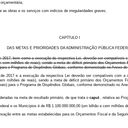
 orçamentária;
re as obras e os serviços com indícios de irregularidades graves;
CAPÍTULO I
DAS METAS E PRIORIDADES DA ADMINISTRAÇÃO PÚBLICA FEDER
de 2017, bem como a execução da respectiva Lei, deverão ser compatíveis co
 e cem milhões de reais), sendo a meta de déficit primário dos Orçamentos
ais) para o Programa de Dispêndios Globais, conforme demonstrado no Anexo d
 de 2017 e a execução da respectiva Lei deverão ser compatíveis com a ob
 cem milhões de reais), sendo a meta de déficit primário dos Orçamentos F
e reais) para o Programa de Dispêndios Globais, conforme demonstrado no An
eradas na meta de resultado primário, de que trata o
caput
, relativa ao Pr
Federal e os Municípios é de R$ 1.100.000.000,00 (um bilhão e cem milhões de
sação entre as metas estabelecidas para os Orçamentos Fiscal e da Segurida