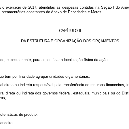
ara o exercício de 2017, atendidas as despesas contidas na Seção I do An
 orçamentárias constantes do Anexo de Prioridades e Metas.
CAPÍTULO II
DA ESTRUTURA E ORGANIZAÇÃO DOS ORÇAMENTOS
ado, especialmente, para especificar a localização física da ação;
;
 que tem por finalidade agrupar unidades orçamentárias;
al direta ou indireta responsável pela transferência de recursos financeiros, 
al direta ou indireta dos governos federal, estaduais, municipais ou do Dis
ros;
cterísticas do produto;
nanceiro;