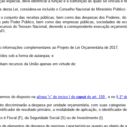
ão especial, deve identificar a função e a subfunção às quais se vincula e re
s desta Lei, considera-se incluído o Conselho Nacional do Ministério Público
o conjunto das receitas públicas, bem como das despesas dos Poderes, do M
idas pelo Poder Público, bem como das empresas públicas, sociedades de ec
recursos do Tesouro Nacional, devendo a correspondente execução orçamentári
AFI.
omo informações complementares ao Projeto de Lei Orçamentária de 2017;
uídos sob a forma de autarquia; e
ebam recursos da União apenas em virtude de:
 termos do disposto na
alínea “c” do inciso I do
caput
do art. 159
, e no
§ 1º d
nto discriminarão a despesa por unidade orçamentária, com suas categoria
tificador de resultado primário, a modalidade de aplicação, o identificador de
to é Fiscal (F), da Seguridade Social (S) ou de Investimento (I).
de elementos de despesa de mesmas características quanto ao objeto de ga