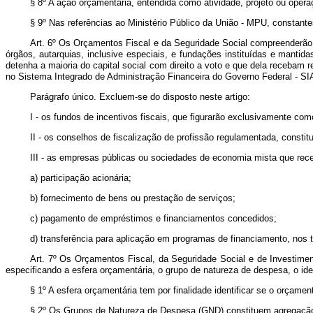
§ 8º A ação orçamentária, entendida como atividade, projeto ou operaç
§ 9º Nas referências ao Ministério Público da União - MPU, constante
Art. 6º Os Orçamentos Fiscal e da Seguridade Social compreenderão 
órgãos, autarquias, inclusive especiais, e fundações instituídas e mant
detenha a maioria do capital social com direito a voto e que dela recebam 
no Sistema Integrado de Administração Financeira do Governo Federal - SI
Parágrafo único. Excluem-se do disposto neste artigo:
I - os fundos de incentivos fiscais, que figurarão exclusivamente c
II - os conselhos de fiscalização de profissão regulamentada, constit
III - as empresas públicas ou sociedades de economia mista que rec
a) participação acionária;
b) fornecimento de bens ou prestação de serviços;
c) pagamento de empréstimos e financiamentos concedidos;
d) transferência para aplicação em programas de financiamento, nos
Art. 7º Os Orçamentos Fiscal, da Seguridade Social e de Investime
especificando a esfera orçamentária, o grupo de natureza de despesa, o iden
§ 1º A esfera orçamentária tem por finalidade identificar se o orçamen
§ 2º Os Grupos de Natureza de Despesa (GND) constituem agregação 