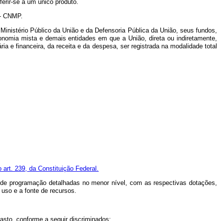
ferir-se a um único produto.
 - CNMP.
inistério Público da União e da Defensoria Pública da União, seus fundos,
onomia mista e demais entidades em que a União, direta ou indiretamente,
a e financeira, da receita e da despesa, ser registrada na modalidade total
o art. 239, da Constituição Federal.
s de programação detalhadas no menor nível, com as respectivas dotações,
 uso e a fonte de recursos.
sto, conforme a seguir discriminados: