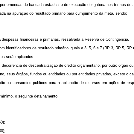
s por emendas de bancada estadual e de execução obrigatória nos termos do ar
rada na apuração do resultado primário para cumprimento da meta, sendo:
despesas financeiras e primárias, ressalvada a Reserva de Contingência.
identificadores de resultado primário iguais a 3, 5, 6 e 7 (RP 3, RP 5, RP 
sos serão aplicados:
em decorrência de descentralização de crédito orçamentário, por outro órgão o
rno, seus órgãos, fundos ou entidades ou por entidades privadas, exceto o cas
ração ou consórcios públicos para a aplicação de recursos em ações de re
 mínimo, o seguinte detalhamento:
0);
60);