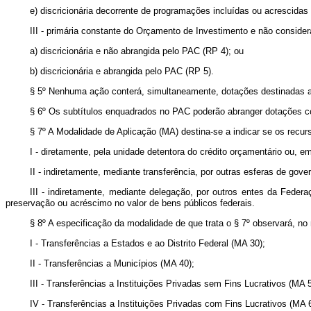
e) discricionária decorrente de programações incluídas ou acrescida
III - primária constante do Orçamento de Investimento e não conside
a) discricionária e não abrangida pelo PAC (RP 4); ou
b) discricionária e abrangida pelo PAC (RP 5).
§ 5º Nenhuma ação conterá, simultaneamente, dotações destinadas a 
§ 6º Os subtítulos enquadrados no PAC poderão abranger dotações com 
§ 7º A Modalidade de Aplicação (MA) destina-se a indicar se os recur
I - diretamente, pela unidade detentora do crédito orçamentário ou, 
II - indiretamente, mediante transferência, por outras esferas de gove
III - indiretamente, mediante delegação, por outros entes da Fede
preservação ou acréscimo no valor de bens públicos federais.
§ 8º A especificação da modalidade de que trata o § 7º observará, no
I - Transferências a Estados e ao Distrito Federal (MA 30);
II - Transferências a Municípios (MA 40);
III - Transferências a Instituições Privadas sem Fins Lucrativos (MA 5
IV - Transferências a Instituições Privadas com Fins Lucrativos (MA 