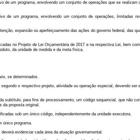
tivo de um programa, envolvendo um conjunto de operações que se realizam 
etivo de um programa, envolvendo um conjunto de operações, limitadas n
tenção, expansão ou aperfeiçoamento das ações do governo federal, das quai
ficadas no Projeto de Lei Orçamentária de 2017 e na respectiva Lei, bem com
roduto, da unidade de medida e da meta física.
ário, se determinados.
da segundo o respectivo projeto, atividade ou operação especial, devendo se
ada subtítulo, para fins de processamento, um código sequencial, que não c
 da proposta original.
ificadas sob um único código, independentemente da unidade executora.
um único programa.
o, deverá evidenciar cada área da atuação governamental.