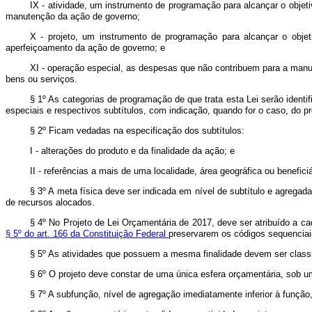
IX - atividade, um instrumento de programação para alcançar o obje
manutenção da ação de governo;
X - projeto, um instrumento de programação para alcançar o obj
aperfeiçoamento da ação de governo; e
XI - operação especial, as despesas que não contribuem para a manu
bens ou serviços.
§ 1º As categorias de programação de que trata esta Lei serão identi
especiais e respectivos subtítulos, com indicação, quando for o caso, do p
§ 2º Ficam vedadas na especificação dos subtítulos:
I - alterações do produto e da finalidade da ação; e
II - referências a mais de uma localidade, área geográfica ou benefici
§ 3º A meta física deve ser indicada em nível de subtítulo e agrega
de recursos alocados.
§ 4º No Projeto de Lei Orçamentária de 2017, deve ser atribuído a c
§ 5º do art. 166 da Constituição Federal
preservarem os códigos sequenciais
§ 5º As atividades que possuem a mesma finalidade devem ser class
§ 6º O projeto deve constar de uma única esfera orçamentária, sob 
§ 7º A subfunção, nível de agregação imediatamente inferior à funçã