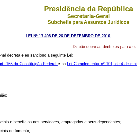
Presidência da República
Secretaria-Geral
Subchefia para Assuntos Jurídicos
LEI Nº 13.408 DE 26 DE DEZEMBRO DE 2016.
Dispõe sobre as diretrizes para a e
al decreta e eu sanciono a seguinte Lei:
art. 165 da Constituição Federal
e na
Lei Complementar nº 101, de 4 de mai
nião;
ociais e benefícios aos servidores, empregados e seus dependentes;
iciais de fomento;