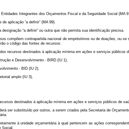
e Entidades Integrantes dos Orçamentos Fiscal e da Seguridade Social (MA 9
e aplicação “a definir” (MA 99).
designação “a definir” ou outra que não permita sua identificação precisa.
recursos compõem contrapartida nacional de empréstimos ou de doações, ou se
erão o código das fontes de recursos:
ão dos recursos destinados à aplicação mínima em ações e serviços públicos d
strução e Desenvolvimento - BIRD (IU 1);
olvimento - BID (IU 2);
orial amplo (IU 3);
s recursos destinados à aplicação mínima em ações e serviços públicos de saú
o poderá ser substituído por outros, a serem criados pela Secretaria de Orçam
ária.
iretamente à unidade orçamentária à qual pertencem as ações correspondente
 Social.