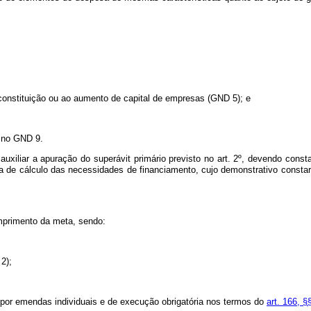
 constituição ou ao aumento de capital de empresas (GND 5); e
a no GND 9.
 auxiliar a apuração do superávit primário previsto no art. 2º, devendo cons
ia de cálculo das necessidades de financiamento, cujo demonstrativo consta
umprimento da meta, sendo:
2);
s por emendas individuais e de execução obrigatória nos termos do
art. 166, §