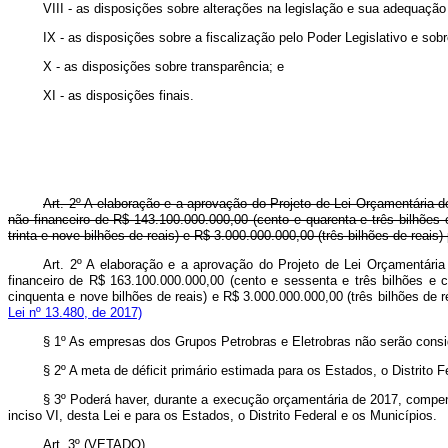
VIII - as disposições sobre alterações na legislação e sua adequação
IX - as disposições sobre a fiscalização pelo Poder Legislativo e sob
X - as disposições sobre transparência; e
XI - as disposições finais.
Art. 2º A elaboração e a aprovação do Projeto de Lei Orçamentária 
não financeiro de R$ 143.100.000.000,00 (cento e quarenta e três bilhões
trinta e nove bilhões de reais) e R$ 3.000.000.000,00 (três bilhões de re
Art. 2º A elaboração e a aprovação do Projeto de Lei Orçamentária
financeiro de R$ 163.100.000.000,00 (cento e sessenta e três bilhões e
cinquenta e nove bilhões de reais) e R$ 3.000.000.000,00 (três bilhões d
Lei nº 13.480, de 2017)
§ 1º As empresas dos Grupos Petrobras e Eletrobras não serão consid
§ 2º A meta de déficit primário estimada para os Estados, o Distrito 
§ 3º Poderá haver, durante a execução orçamentária de 2017, compen
inciso VI, desta Lei e para os Estados, o Distrito Federal e os Municípios.
Art. 3º (VETADO).