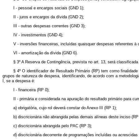
I - pessoal e encargos sociais (GND 1);
II - juros e encargos da dívida (GND 2);
III - outras despesas correntes (GND 3);
IV - investimentos (GND 4);
V - inversões financeiras, incluídas quaisquer despesas referentes à
VI - amortização da dívida (GND 6).
§ 3º A Reserva de Contingência, prevista no art. 13, será classificad
§ 4º O identificador de Resultado Primário (RP) tem como finalidade
grupos de natureza de despesa, identificando, de acordo com a metodolog
I, se a despesa é:
I - financeira (RP 0);
II - primária e considerada na apuração do resultado primário para c
a) obrigatória, cujo rol deverá constar do Anexo III (RP 1);
b) discricionária não abrangida pelas demais alíneas deste inciso (RP 
c) discricionária abrangida pelo PAC (RP 3);
d) discricionária decorrente de programações incluídas ou acrescida