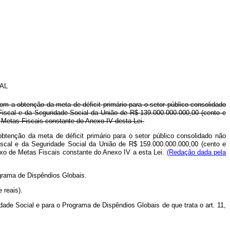
AL
m a obtenção da meta de déficit primário para o setor público consolidado
 Fiscal e da Seguridade Social da União de R$ 139.000.000.000,00 (cento e
e Metas Fiscais constante do Anexo IV desta Lei.
tenção da meta de déficit primário para o setor público consolidado não
iscal e da Seguridade Social da União de R$ 159.000.000.000,00 (cento e
exo de Metas Fiscais constante do Anexo IV a esta Lei.
(Redação dada pela
ograma de Dispêndios Globais.
 reais).
de Social e para o Programa de Dispêndios Globais de que trata o art. 11,