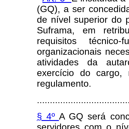
(GQ), a ser concedid
de nível superior do 
Suframa, em retrib
requisitos técnico-
organizacionais nec
atividades da auta
exercício do cargo,
regulamento.
...................................
§ 4º
A GQ será conce
servidores com o níve