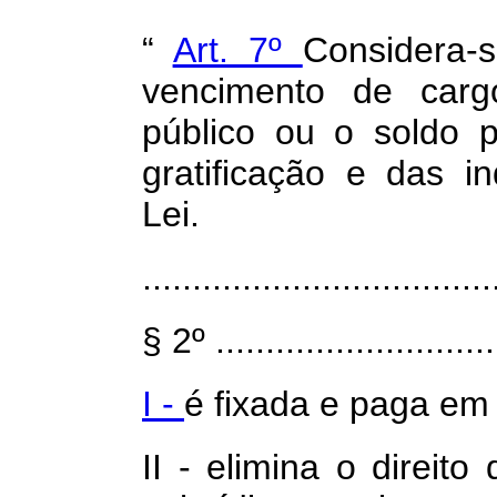
“
Art. 7º
Considera-s
vencimento de cargo
público ou o soldo p
gratificação e das i
Lei.
...................................
§ 2º .............................
I -
é fixada e paga em
II - elimina o direit