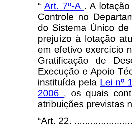
“
Art. 7º-A
. A lotaçã
Controle no Departam
do Sistema Único de
prejuízo à lotação at
em efetivo exercício 
Gratificação de De
Execução e Apoio Téc
instituída pela
Lei nº 
2006
, os quais con
atribuições previstas n
“Art. 22. .......................