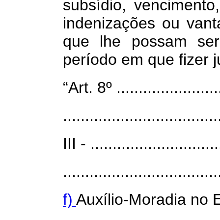
subsídio, vencimento,
indenizações ou van
que lhe possam ser 
período em que fizer j
“Art. 8º .........................
...................................
III - .............................
...................................
f)
Auxílio-Moradia no E