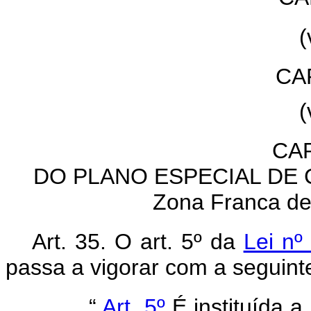
(
CAP
(
CAP
DO PLANO ESPECIAL DE C
Zona Franca d
Art. 35. O art. 5º da
Lei nº
passa a vigorar com a seguint
“
Art. 5º
É instituída a