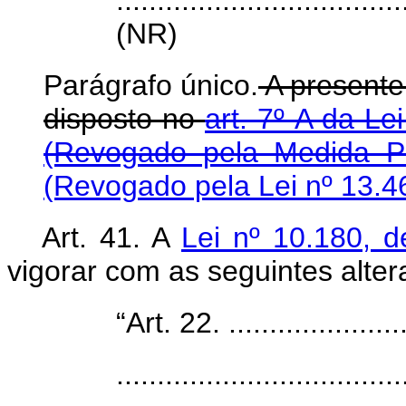
...................................
(NR)
Parágrafo único.
A presente
disposto no
art. 7º-A da Le
(Revogado pela Medida Pr
(Revogado pela Lei nº 13.4
Art. 41. A
Lei nº 10.180, 
vigorar com as seguintes alter
“Art. 22. .......................
...................................