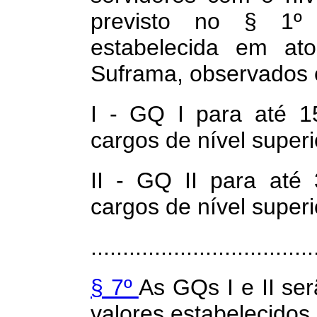
previsto no § 1º 
estabelecida em at
Suframa, observados o
I - GQ I para até 1
cargos de nível superi
II - GQ II para até 
cargos de nível superi
...................................
§ 7º
As GQs I e II se
valores estabelecidos 