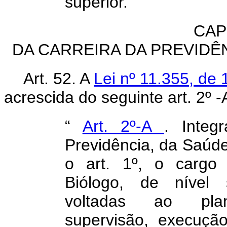
superior.”
CAP
DA CARREIRA DA PREVIDÊ
Art. 52. A
Lei nº 11.355, de
acrescida do seguinte art. 2º -
“
Art. 2º-A
. Integ
Previdência, da Saúde
o art. 1º, o cargo 
Biólogo, de nível s
voltadas ao plan
supervisão, execuçã