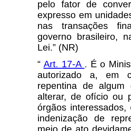
pelo fator de conver
expresso em unidades
nas transações fina
governo brasileiro, 
Lei.” (NR)
“
Art. 17-A
. É o Mini
autorizado a, em c
repentina de algum 
alterar, de ofício o
órgãos interessados,
indenização de repr
meio de ato devidamen