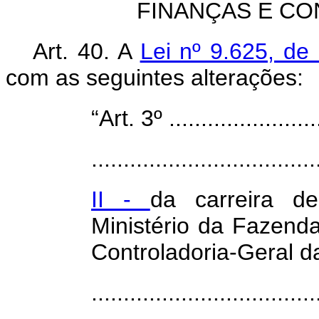
FINANÇAS E C
Art. 40. A
Lei nº 9.625, de
com as seguintes alterações:
“Art. 3º .........................
...................................
II -
da carreira d
Ministério da Fazenda
Controladoria-Geral d
.................................