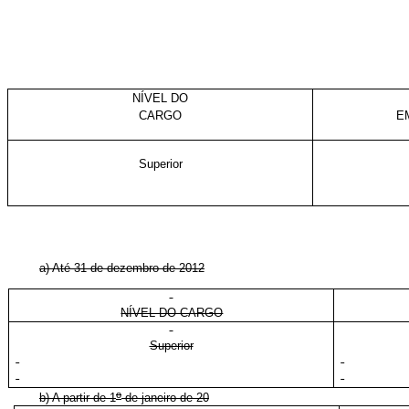
NÍVEL DO
CARGO
E
Superior
a) Até 31 de dezembro de 2012
NÍVEL DO CARGO
Superior
o
b) A partir de 1
de janeiro de 20