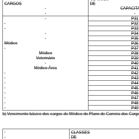
CARGOS
DE
CAPACIT
P31
P32
P33
P34
P35
Médico
P36
P37
Médico
P38
Veterinário
P39
P40
Médico-Área
P41
P42
P43
P44
P45
P46
P47
P48
P49
b) Vencimento básico dos cargos de Médico do Plano de Carreira dos Carg
CLASSES
DE