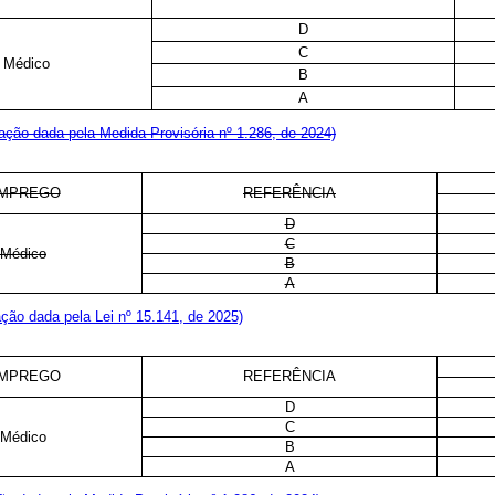
D
C
Médico
B
A
ação dada pela Medida Provisória nº 1.286, de 2024)
MPREGO
REFERÊNCIA
D
C
Médico
B
A
ção dada pela Lei nº 15.141, de 2025)
MPREGO
REFERÊNCIA
D
C
Médico
B
A