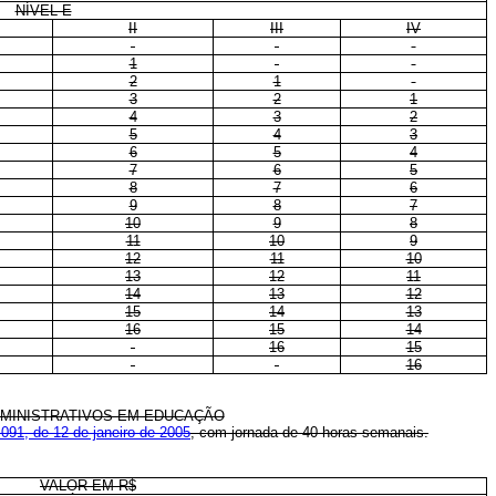
NÍVEL E
II
III
IV
1
2
1
3
2
1
4
3
2
5
4
3
6
5
4
7
6
5
8
7
6
9
8
7
10
9
8
11
10
9
12
11
10
13
12
11
14
13
12
15
14
13
16
15
14
16
15
16
DMINISTRATIVOS EM EDUCAÇÃO
.091, de 12 de janeiro de 2005
, com jornada de 40 horas semanais.
VALOR EM R$