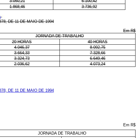
3.050,21
6.100,42
1.868,46
3.736,92
s
, DE 11 DE MAIO DE 1994
Em R$
JORNADA DE TRABALHO
20 HORAS
40 HORAS
4.046,37
8.092,75
3.664,33
7.328,66
3.324,73
6.649,46
2.036,62
4.073,24
.878, DE 11 DE MAIO DE 1994
Em R$
JORNADA DE TRABALHO