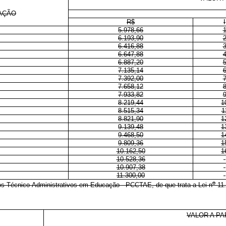
AÇÃO
R$
I
5.978,66
6.193,90
6.416,88
6.647,88
6.887,20
7.135,14
7.392,00
7.658,12
7.933,82
8.219,44
1
8.515,34
1
8.821,90
1
9.139,48
1
9.468,50
1
9.809,36
1
10.162,50
1
10.528,36
10.907,38
11.300,00
o
os Técnico-Administrativos em Educação - PCCTAE, de que trata a Lei n
11.
VALOR A PA