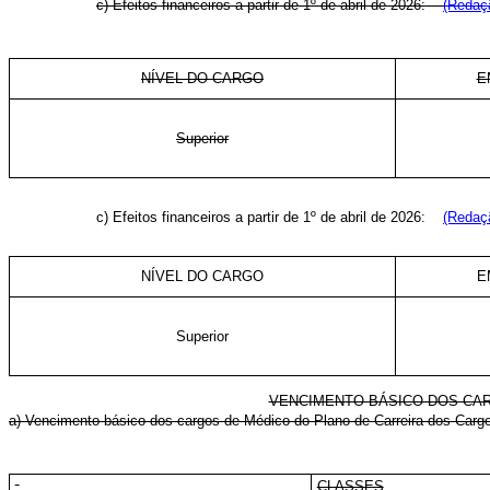
c) Efeitos financeiros a partir de 1º de abril de 2026:
(Redaçã
NÍVEL DO CARGO
E
Superior
c) Efeitos financeiros a partir de 1º de abril de 2026:
(Redaçã
NÍVEL DO CARGO
E
Superior
VENCIMENTO BÁSICO DOS CAR
a) Vencimento básico dos cargos de Médico do Plano de Carreira dos Carg
CLASSES