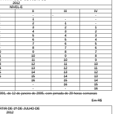
2012
NÍVEL E
II
III
IV
1
2
1
3
2
1
4
3
2
1
5
4
3
2
6
5
4
3
7
6
5
4
8
7
6
5
9
8
7
6
0
9
8
7
1
10
9
8
2
11
10
9
3
12
11
10
4
13
12
11
5
14
13
12
6
15
14
13
16
15
14
16
15
16
091, de 12 de janeiro de 2005, com jornada de 20 horas semanais
Em R$
o
RTIR DE 1
DE JULHO DE
2012