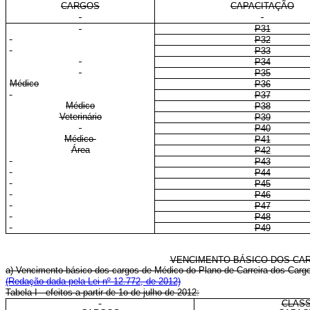
CARGOS
CAPACITAÇÃO
P31
P32
P33
P34
P35
Médico
P36
P37
Médico
P38
Veterinário
P39
P40
Médico-
P41
Área
P42
P43
P44
P45
P46
P47
P48
P49
VENCIMENTO BÁSICO DOS CAR
a) Vencimento básico dos cargos de Médico do Plano de Carreira dos Carg
(Redação dada pela Lei nº 12.772, de 2012)
Tabela I - efeitos a partir de 1o de julho de 2012:
CLASS