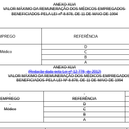
ANEXO XLVI
VALOR MÁXIMO DA REMUNERAÇÃO DOS MÉDICOS EMPREGADOS
o
BENEFICIADOS PELA LEI n
8.878, DE 11 DE MAIO DE 1994
MPREGO
REFERÊNCIA
D
Médico
C
B
A
ANEXO XLVI
(Redação dada pela Lei nº 12.778, de 2012)
VALOR MÁXIMO DA REMUNERAÇÃO DOS MÉDICOS EMPREGADO
BENEFICIADOS PELA LEI Nº 8.878, DE 11 DE MAIO DE 1994
EMPREGO
REFERÊNCIA
D
Médico
C
B
A