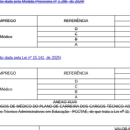
o dada pela Medida Provisória nº 1.286, de 2024)
MPREGO
REFERÊNCIA
D
C
Médico
B
A
o dada pela Lei nº 15.141, de 2025)
MPREGO
REFERÊNCIA
D
C
Médico
B
A
ANEXO XLVII
GOS DE MÉDICO DO PLANO DE CARREIRA DOS CARGOS TÉCNICO-A
o
os Técnico-Administrativos em Educação - PCCTAE, de que trata a Lei n
11.
VALOR A