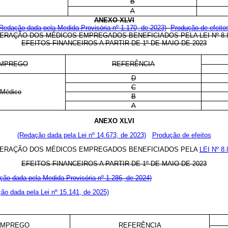
B
A
ANEXO XLVI
Redação dada pela Medida Provisória nº 1.170, de 2023)
Produção de efeito
RAÇÃO DOS MÉDICOS EMPREGADOS BENEFICIADOS PELA LEI Nº 8.878
EFEITOS FINANCEIROS A PARTIR DE 1º DE MAIO DE 2023
MPREGO
REFERÊNCIA
D
C
Médico
B
A
ANEXO XLVI
(Redação dada pela Lei nº 14.673, de 2023)
Produção de efeitos
NERAÇÃO DOS MÉDICOS EMPREGADOS BENEFICIADOS PELA
LEI Nº 8
EFEITOS FINANCEIROS A PARTIR DE 1º DE MAIO DE 2023
ção dada pela Medida Provisória nº 1.286, de 2024)
ão dada pela Lei nº 15.141, de 2025)
EMPREGO
REFERÊNCIA