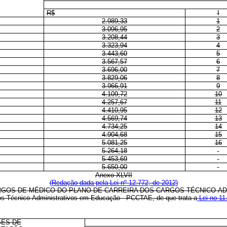
R$
I
2.989,33
1
3.096,95
2
3.208,44
3
3.323,94
4
3.443,60
5
3.567,57
6
3.696,00
7
3.829,06
8
3.966,91
9
4.109,72
10
4.257,67
11
4.410,95
12
4.569,74
13
4.734,25
14
4.904,68
15
5.081,25
16
5.264,18
5.453,69
5.650,00
Anexo XLVII
(Redação dada pela Lei nº 12.772, de 2012)
GOS DE MÉDICO DO PLANO DE CARREIRA DOS CARGOS TÉCNICO-A
os Técnico-Administrativos em Educação - PCCTAE, de que trata a
Lei no 11
ES DE