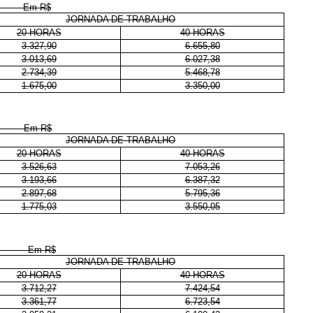
$
JORNADA DE TRABALHO
20 HORAS
40 HORAS
3.327,90
6.655,80
3.013,69
6.027,38
2.734,39
5.468,78
1.675,00
3.350,00
$
JORNADA DE TRABALHO
20 HORAS
40 HORAS
3.526,63
7.053,26
3.193,66
6.387,32
2.897,68
5.795,36
1.775,03
3.550,05
$
JORNADA DE TRABALHO
20 HORAS
40 HORAS
3.712,27
7.424,54
3.361,77
6.723,54