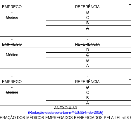
EMPREGO
REFERÊNCIA
D
Médico
C
B
A
EMPREGO
REFERÊNCIA
D
Médico
C
B
A
EMPREGO
REFERÊNCIA
D
Médico
C
B
A
ANEXO XLVI
(Redação dada pela Lei n º 13.324, de 2016)
o
ERAÇÃO DOS MÉDICOS EMPREGADOS BENEFICIADOS PELA LEI n
8.