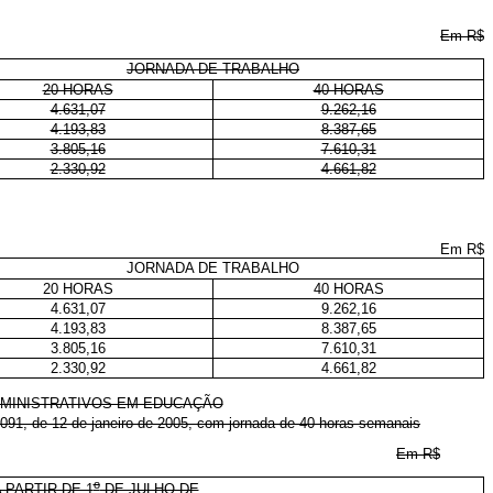
Em R$
JORNADA DE TRABALHO
20 HORAS
40 HORAS
4.631,07
9.262,16
4.193,83
8.387,65
3.805,16
7.610,31
2.330,92
4.661,82
Em R$
JORNADA DE TRABALHO
20 HORAS
40 HORAS
4.631,07
9.262,16
4.193,83
8.387,65
3.805,16
7.610,31
2.330,92
4.661,82
DMINISTRATIVOS EM EDUCAÇÃO
091, de 12 de janeiro de 2005, com jornada de 40 horas semanais
Em R$
o
 PARTIR DE 1
DE JULHO DE