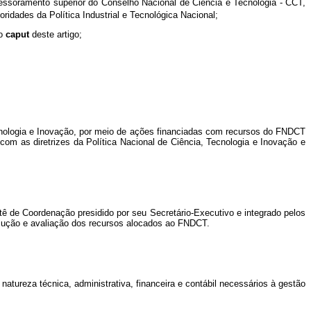
ssessoramento superior do Conselho Nacional de Ciência e Tecnologia - CCT,
ridades da Política Industrial e Tecnológica Nacional;
do
caput
deste artigo;
Tecnologia e Inovação, por meio de ações financiadas com recursos do FNDCT
m as diretrizes da Política Nacional de Ciência, Tecnologia e Inovação e
tê de Coordenação presidido por seu Secretário-Executivo e integrado pelos
ecução e avaliação dos recursos alocados ao FNDCT.
tureza técnica, administrativa, financeira e contábil necessários à gestão