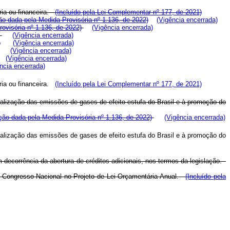
a ou financeira.
(Incluído pela Lei Complementar nº 177, de 2021)
o dada pela Medida Provisória nº 1.136, de 2022)
(Vigência encerrada)
rovisória nº 1.136, de 2022)
(Vigência encerrada)
(Vigência encerrada)
)
(Vigência encerrada)
(Vigência encerrada)
(Vigência encerrada)
ncia encerrada)
a ou financeira.
(Incluído pela Lei Complementar nº 177, de 2021)
ralização das emissões de gases de efeito estufa do Brasil e à promoção do
ão dada pela Medida Provisória nº 1.136, de 2022)
(Vigência encerrada)
ralização das emissões de gases de efeito estufa do Brasil e à promoção do
 decorrência da abertura de créditos adicionais, nos termos da legislação.
o Congresso Nacional no Projeto de Lei Orçamentária Anual.
(Incluído pela