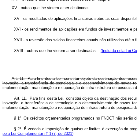
XV - outras que lhe vierem a ser destinadas.
XV - os resultados de aplicações financeiras sobre as suas disponibi
XVI - os rendimentos de aplicações em fundos de investimentos e pa
XVII - a reversão dos saldos financeiros anuais não utilizados até o 
XVIII - outras que lhe vierem a ser destinadas.
(Incluído pela Lei C
Art. 11. Para fins desta Lei, constitui objeto da destinação dos re
inovação, a transferência de tecnologia e o desenvolvimento de novas t
implementação, manutenção e recuperação de infra-estrutura de pesquisa 
Art. 11. Para fins desta Lei, constitui objeto da destinação dos re
inovação, a transferência de tecnologia e o desenvolvimento de novas te
implementação, manutenção e recuperação de infraestrutura de pesquisa
§ 1º Os créditos orçamentários programados no FNDCT não serão obj
§ 2º É vedada a imposição de quaisquer limites à execução da prog
pela Lei Complementar nº 177, de 2021)