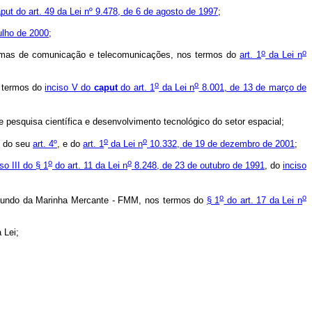
caput do art. 49 da Lei nº 9.478, de 6 de agosto de 1997
;
ulho de 2000;
o
o
sistemas de comunicação e telecomunicações, nos termos do
art. 1
da Lei n
o
o
s termos do
inciso V do
caput
do art. 1
da Lei n
8.001, de 13 de março de
e pesquisa científica e desenvolvimento tecnológico do setor espacial;
o
o
 do seu
art. 4º
, e do
art. 1
da Lei n
10.332, de 19 de dezembro de 2001
;
o
o
iso III do § 1
do art. 11 da Lei n
8.248, de 23 de outubro de 1991
, do
inciso
o
o
o Fundo da Marinha Mercante - FMM, nos termos do
§ 1
do art. 17 da Lei n
 Lei;