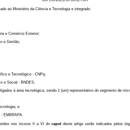
do ao Ministério da Ciência e Tecnologia e integrado:
ria e Comércio Exterior;
to e Gestão;
ífico e Tecnológico - CNPq;
co e Social - BNDES;
nte ligados à área tecnológica, sendo 1 (um) representativo do segmento de 
;
ecnologia; e
ria - EMBRAPA.
ridos nos incisos II a VI do
caput
deste artigo serão indicados pelos ó