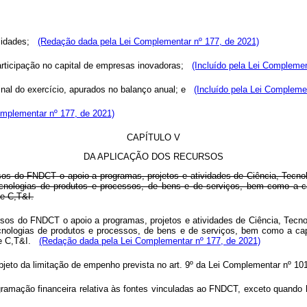
lidades;
(Redação dada pela Lei Complementar nº 177, de 2021)
rticipação no capital de empresas inovadoras;
(Incluído pela Lei Complemen
final do exercício, apurados no balanço anual; e
(Incluído pela Lei Compleme
omplementar nº 177, de 2021)
CAPÍTULO V
DA APLICAÇÃO DOS RECURSOS
cursos do FNDCT o apoio a programas, projetos e atividades de Ciência, Tecn
ecnologias de produtos e processos, de bens e de serviços, bem como a ca
de C,T&I.
cursos do FNDCT o apoio a programas, projetos e atividades de Ciência, Tec
cnologias de produtos e processos, de bens e de serviços, bem como a cap
 de C,T&I.
(Redação dada pela Lei Complementar nº 177, de 2021)
eto da limitação de empenho prevista no art. 9º da Lei Complementar nº 101
ramação financeira relativa às fontes vinculadas ao FNDCT, exceto quando h