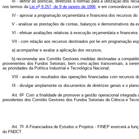
III - definir as políticas, diretrizes e normas para a utilização do
o
nos termos da
Lei n
9.257, de 9 de janeiro de 1996
, e em consonância com a
IV - aprovar a programação orçamentária e financeira dos recursos do F
V - analisar as prestações de contas, balanços e demonstrativos da 
VI - efetuar avaliações relativas à execução orçamentária e financeir
VII - com relação aos recursos destinados por lei em programação esp
a) acompanhar e avaliar a aplicação dos recursos;
b) recomendar aos Comitês Gestores medidas destinadas a compatibiliz
provenientes dos Fundos Setoriais, bem como ações transversais, a serem
as prioridades da Política Industrial e Tecnológica Nacional;
VIII - avaliar os resultados das operações financiadas com recursos 
IX - divulgar amplamente os documentos de diretrizes gerais e o plan
o
Art. 6
Com a finalidade de promover a gestão operacional integrada do
presidentes dos Comitês Gestores dos Fundos Setoriais de Ciência e Tecn
o
Art. 7
A Financiadora de Estudos e Projetos - FINEP exercerá a função
do FNDCT.