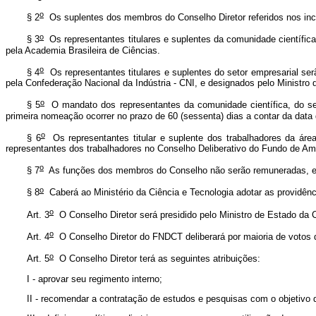
o
§ 2
Os suplentes dos membros do Conselho Diretor referidos nos inci
o
§ 3
Os representantes titulares e suplentes da comunidade científica e
pela Academia Brasileira de Ciências.
o
§ 4
Os representantes titulares e suplentes do setor empresarial serã
pela Confederação Nacional da Indústria - CNI, e designados pelo Ministro 
o
§ 5
O mandato dos representantes da comunidade científica, do seto
primeira nomeação ocorrer no prazo de 60 (sessenta) dias a contar da data 
o
§ 6
Os representantes titular e suplente dos trabalhadores da área 
representantes dos trabalhadores no Conselho Deliberativo do Fundo de A
o
§ 7
As funções dos membros do Conselho não serão remuneradas, e se
o
§ 8
Caberá ao Ministério da Ciência e Tecnologia adotar as providênci
o
Art. 3
O Conselho Diretor será presidido pelo Ministro de Estado da C
o
Art. 4
O Conselho Diretor do FNDCT deliberará por maioria de votos 
o
Art. 5
O Conselho Diretor terá as seguintes atribuições:
I - aprovar seu regimento interno;
II - recomendar a contratação de estudos e pesquisas com o objetivo d