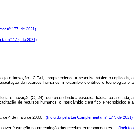
tar nº 177, de 2021)
ntar nº 177, de 2021)
ologia e Inovação - C,T&I, compreendendo a pesquisa básica ou aplicada, a
pacitação de recursos humanos, intercâmbio científico e tecnológico e a
nologia e Inovação (C,T&I), compreendendo a pesquisa básica ou aplicada, a
acitação de recursos humanos, o intercâmbio científico e tecnológico e a
, de 4 de maio de 2000.
(Incluído pela Lei Complementar nº 177, de 2021)
ouver frustração na arrecadação das receitas correspondentes.
.
(Incluído