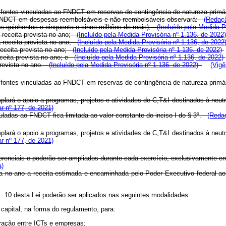
ontes vinculadas ao FNDCT em reservas de contingência de natureza primári
ao FNDCT em despesas reembolsáveis e não reembolsáveis observará:
(Redaçã
es quinhentos e cinquenta e cinco milhões de reais);
(Incluído pela Medida P
 receita prevista no ano;
(Incluído pela Medida Provisória nº 1.136, de 2022)
 receita prevista no ano;
(Incluído pela Medida Provisória nº 1.136, de 2022
receita prevista no ano;
(Incluído pela Medida Provisória nº 1.136, de 2022)
ceita prevista no ano; e
(Incluído pela Medida Provisória nº 1.136, de 2022)
revista no ano.
(Incluído pela Medida Provisória nº 1.136, de 2022)
(Vigê
ontes vinculadas ao FNDCT em reservas de contingência de natureza primári
plará o apoio a programas, projetos e atividades de C,T&I destinados à neut
r nº 177, de 2021)
adas ao FNDCT fica limitada ao valor constante do inciso I do § 3º.
(Redaç
plará o apoio a programas, projetos e atividades de C,T&I destinados à neut
r nº 177, de 2021)
erenciais e poderão ser ampliados durante cada exercício, exclusivamente em
a)
ta no ano a receita estimada e encaminhada pelo Poder Executivo federal a
t. 10 desta Lei poderão ser aplicados nas seguintes modalidades:
capital, na forma do regulamento, para:
peração entre ICTs e empresas;