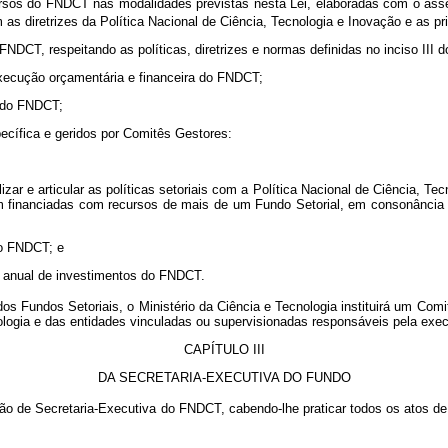
s recursos do FNDCT nas modalidades previstas nesta Lei, elaboradas com o a
s diretrizes da Política Nacional de Ciência, Tecnologia e Inovação e as prio
NDCT, respeitando as políticas, diretrizes e normas definidas no inciso III 
execução orçamentária e financeira do FNDCT;
a do FNDCT;
ecífica e geridos por Comitês Gestores:
ar e articular as políticas setoriais com a Política Nacional de Ciência, 
 financiadas com recursos de mais de um Fundo Setorial, em consonância co
do FNDCT; e
o anual de investimentos do FNDCT.
s Fundos Setoriais, o Ministério da Ciência e Tecnologia instituirá um Comi
ologia e das entidades vinculadas ou supervisionadas responsáveis pela ex
CAPÍTULO III
DA SECRETARIA-EXECUTIVA DO FUNDO
 de Secretaria-Executiva do FNDCT, cabendo-lhe praticar todos os atos de na