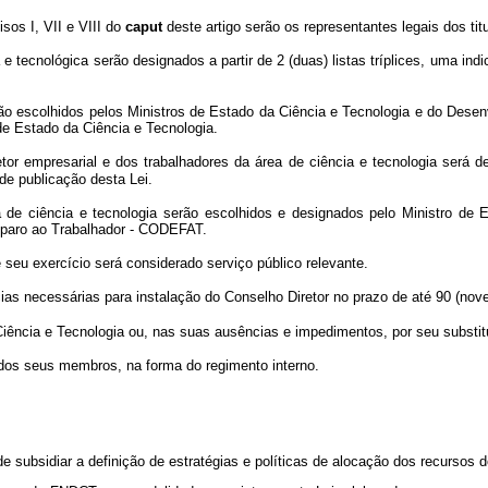
sos I, VII e VIII do
caput
deste artigo serão os representantes legais dos titu
 tecnológica serão designados a partir de 2 (duas) listas tríplices, uma ind
o escolhidos pelos Ministros de Estado da Ciência e Tecnologia e do Desenvol
de Estado da Ciência e Tecnologia.
r empresarial e dos trabalhadores da área de ciência e tecnologia será de
de publicação desta Lei.
de ciência e tecnologia serão escolhidos e designados pelo Ministro de Est
mparo ao Trabalhador - CODEFAT.
u exercício será considerado serviço público relevante.
as necessárias para instalação do Conselho Diretor no prazo de até 90 (noven
iência e Tecnologia ou, nas suas ausências e impedimentos, por seu substit
dos seus membros, na forma do regimento interno.
e subsidiar a definição de estratégias e políticas de alocação dos recursos