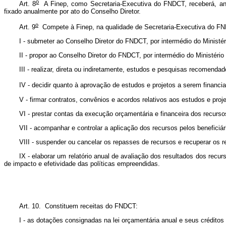
o
Art. 8
A Finep, como Secretaria-Executiva do FNDCT, receberá, anua
fixado anualmente por ato do Conselho Diretor.
o
Art. 9
Compete à Finep, na qualidade de Secretaria-Executiva do F
I - submeter ao Conselho Diretor do FNDCT, por intermédio do Ministé
II - propor ao Conselho Diretor do FNDCT, por intermédio do Ministério
III - realizar, direta ou indiretamente, estudos e pesquisas recomendad
IV - decidir quanto à aprovação de estudos e projetos a serem financi
V - firmar contratos, convênios e acordos relativos aos estudos e pro
VI - prestar contas da execução orçamentária e financeira dos recurs
VII - acompanhar e controlar a aplicação dos recursos pelos beneficiári
VIII - suspender ou cancelar os repasses de recursos e recuperar os r
IX - elaborar um relatório anual de avaliação dos resultados dos rec
de impacto e efetividade das políticas empreendidas.
Art. 10. Constituem receitas do FNDCT:
I - as dotações consignadas na lei orçamentária anual e seus créditos 