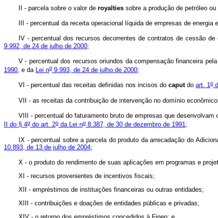
II - parcela sobre o valor de
royalties
sobre a produção de petróleo ou
III - percentual da receita operacional líquida de empresas de energia 
IV - percentual dos recursos decorrentes de contratos de cessão de 
9.992, de 24 de julho de 2000
;
V - percentual dos recursos oriundos da compensação financeira pela 
o
1990
, e da
Lei n
9.993, de 24 de julho de 2000;
o
VI - percentual das receitas definidas nos incisos do
caput
do
art. 1
d
VII - as receitas da contribuição de intervenção no domínio econômico
VIII - percentual do faturamento bruto de empresas que desenvolvam
o
o
o
II do § 4
do art. 2
da Lei n
8.387, de 30 de dezembro de 1991;
IX - percentual sobre a parcela do produto da arrecadação do Adi
10.893, de 13 de julho de 2004
;
X - o produto do rendimento de suas aplicações em programas e proje
XI - recursos provenientes de incentivos fiscais;
XII - empréstimos de instituições financeiras ou outras entidades;
XIII - contribuições e doações de entidades públicas e privadas;
XIV - o retorno dos empréstimos concedidos à Finep; e