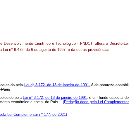
e Desenvolvimento Científico e Tecnológico - FNDCT; altera o Decreto-Lei
o
a Lei n
9.478, de 6 de agosto de 1997; e dá outras providências.
o
tabelecido pela
Lei n
8.172, de 18 de janeiro de 1991
, é de natureza contábil
 País.
abelecido pela
Lei nº 8.172, de 18 de janeiro de 1991
, é um fundo especial de
lvimento econômico e social do País.
(Redação dada pela Lei Complementar
 pela Lei Complementar nº 177, de 2021)