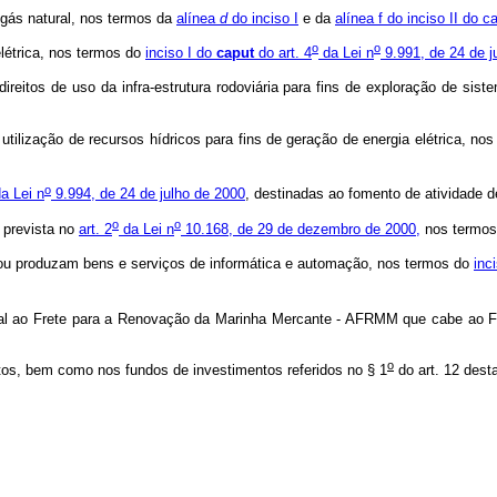
 gás natural, nos termos da
alínea
d
do inciso I
e da
alínea f do inciso II do 
o
o
elétrica, nos termos do
inciso I do
caput
do art. 4
da Lei n
9.991, de 24 de j
direitos de uso da infra-estrutura rodoviária para fins de exploração de 
utilização de recursos hídricos para fins de geração de energia elétrica, no
o
a Lei n
9.994, de 24 de julho de 2000
, destinadas ao fomento de atividade d
o
o
 prevista no
art. 2
da Lei n
10.168, de 29 de dezembro de 2000,
nos termos
 ou produzam bens e serviços de informática e automação, nos termos do
inc
cional ao Frete para a Renovação da Marinha Mercante - AFRMM que cabe a
o
tos, bem como nos fundos de investimentos referidos no § 1
do art. 12 desta