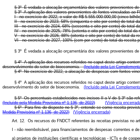
§ 3º
É vedada a alocação orçamentária dos valores provenientes de f
§ 3º A aplicação dos valores provenientes de fontes vinculadas 
I - no exercício de 2022, o valor de R$ 5.555.000.000,00 (cinco bilhõ
II - no exercício de 2023, 58% (cinquenta e oito por cento) do total da
III - no exercício de 2024, 68% (sessenta e oito por cento) do total da
IV - no exercício de 2025, 78% (setenta e oito por cento) do total da 
V - no exercício de 2026, 88% (oitenta e oito por cento) do total da re
VI - no exercício de 2027, 100% (cem por cento) do total da receita p
§ 3º
É vedada a alocação orçamentária dos valores provenientes de f
§ 4º A aplicação dos recursos referidos no
caput
deste artigo contem
desenvolvimento do setor de bioeconomia.
(Incluído pela Lei Complementa
§ 4º No exercício de 2022, a alocação de despesas com fontes vincul
§ 4º A aplicação dos recursos referidos no
caput
deste artigo contem
desenvolvimento do setor de bioeconomia.
(Incluído pela Lei Complementa
§ 5º Os percentuais estabelecidos nos incisos II a V do § 3º são ref
(Incluído pela Medida Provisória nº 1.136, de 2022)
(Vigência encerrad
§ 6º Para fins do disposto no § 3º, entende-se como receita previs
Medida Provisória nº 1.136, de 2022)
(Vigência encerrada)
Art. 12. Os recursos do FNDCT referentes às receitas previstas no ar
I - não reembolsável, para financiamentos de despesas correntes e de 
a) projetos de instituições científicas e tecnológicas - ICTs e de coo