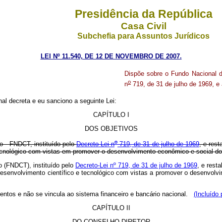
Presidência da República
Casa Civil
Subchefia para Assuntos Jurídicos
LEI Nº 11.540, DE 12 DE NOVEMBRO DE 2007.
Dispõe sobre o Fundo Nacional d
o
n
719, de 31 de julho de 1969, e 
l decreta e eu sanciono a seguinte Lei:
CAPÍTULO I
DOS OBJETIVOS
o
 - FNDCT, instituído pelo
Decreto-Lei n
719, de 31 de julho de 1969
, e res
 tecnológico com vistas em promover o desenvolvimento econômico e social do
o (FNDCT), instituído pelo
Decreto-Lei nº 719, de 31 de julho de 1969
, e rest
 o desenvolvimento científico e tecnológico com vistas a promover o desenvo
tos e não se vincula ao sistema financeiro e bancário nacional.
(Incluído
CAPÍTULO II
DO CONSELHO DIRETOR