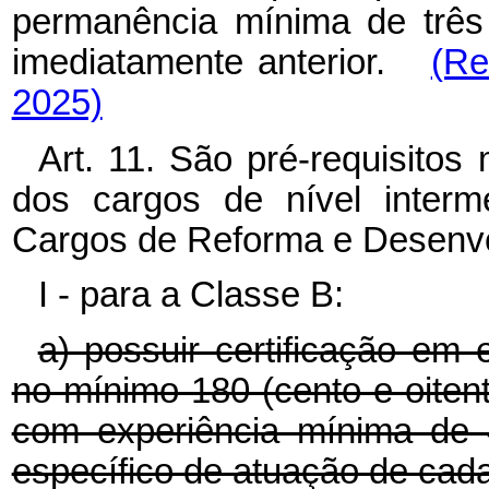
permanência mínima de três
imediatamente anterior.
(Re
2025)
Art. 11. São pré-requisito
dos cargos de nível interm
Cargos de Reforma e Desenvo
I - para a Classe B:
a) possuir certificação em 
no mínimo 180 (cento e oitenta
com experiência mínima de 
específico de atuação de cada