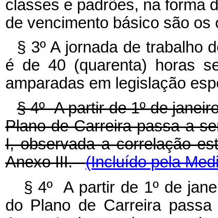
classes e padrões, na forma d
de vencimento básico são os c
§ 3º A jornada de trabalho 
é de 40 (quarenta) horas s
amparadas em legislação espe
§ 4º A partir de 1º de janei
Plano de Carreira passa a se
I, observada a correlação es
Anexo III.
(Incluído pela Med
§ 4º A partir de 1º de jan
do Plano de Carreira passa 