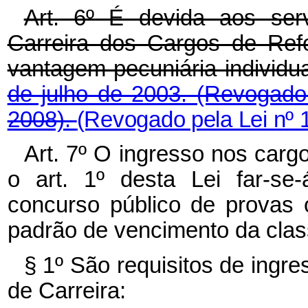
Art. 6º É devida aos ser
Carreira dos Cargos de Ref
vantagem pecuniária individua
de julho de 2003.
(Revogado 
2008).
(Revogado pela Lei nº 
Art. 7º O ingresso nos carg
o art. 1º desta Lei far-se
concurso público de provas o
padrão de vencimento da class
§ 1º São requisitos de ingr
de Carreira: