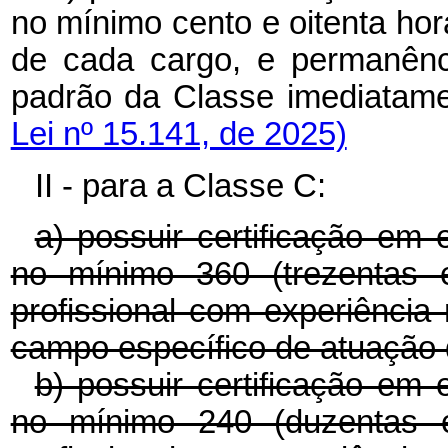
no mínimo cento e oitenta ho
de cada cargo, e permanênc
padrão da Classe imediatamen
Lei nº 15.141, de 2025)
II - para a Classe C:
a) possuir certificação em 
no mínimo 360 (trezentas e
profissional com experiência
campo específico de atuação 
b) possuir certificação em 
no mínimo 240 (duzentas e 