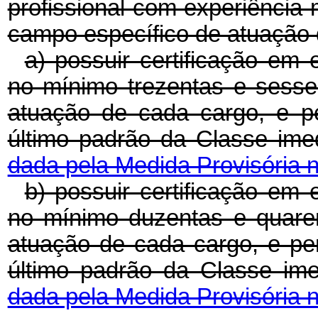
profissional com experiência
campo específico de atuação 
a) possuir certificação em 
no mínimo trezentas e sesse
atuação de cada cargo, e 
último padrão da Classe im
dada pela Medida Provisória n
b) possuir certificação em 
no mínimo duzentas e quare
atuação de cada cargo, e p
último padrão da Classe im
dada pela Medida Provisória n