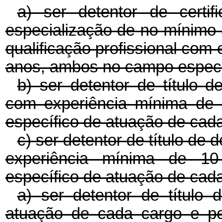
a) ser detentor de certi
especialização de no mínimo 
qualificação profissional com
anos, ambos no campo especí
b) ser detentor de título d
com experiência mínima de
específico de atuação de cada
c) ser detentor de título de 
experiência mínima de 1
específico de atuação de cad
a) ser detentor de título
atuação de cada cargo e p