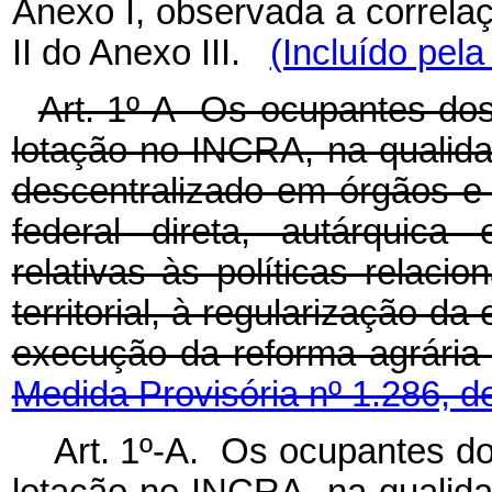
Anexo I, observada a correla
II do Anexo III.
(Incluído pela
Art. 1º-A Os ocupantes dos 
lotação no INCRA, na qualida
descentralizado em órgãos e 
federal direta, autárquica
relativas às políticas relac
territorial, à regularização da
execução da reforma agrár
Medida Provisória nº 1.286, d
Art. 1º-A. Os ocupantes dos
lotação no INCRA, na qualida