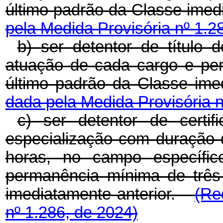
último padrão da Classe ime
pela Medida Provisória nº 1.2
b) ser detentor de título
atuação de cada cargo e pe
último padrão da Classe im
dada pela Medida Provisória n
c) ser detentor de certi
especialização com duração 
horas, no campo específi
permanência mínima de três
imediatamente anterior.
(Re
nº 1.286, de 2024)