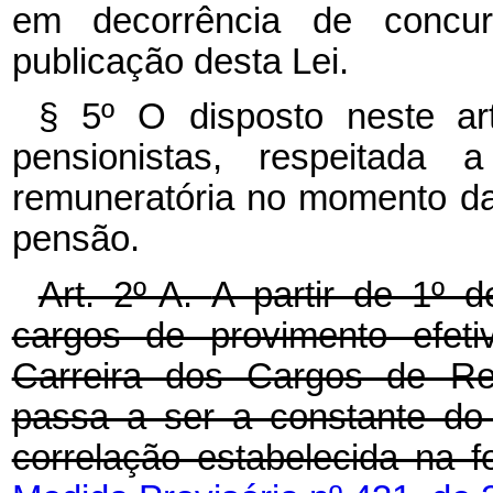
em decorrência de conc
publicação desta Lei.
§ 5º O disposto neste ar
pensionistas, respeitada 
remuneratória no momento da 
pensão.
Art. 2º-A.
A partir de 1º 
cargos de provimento efeti
Carreira dos Cargos de Re
passa a ser a constante do
correlação estabelecida na 