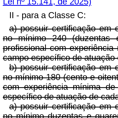
Lei nº 15.141, de 2025)
II - para a Classe C:
a) possuir certificação em 
no mínimo 240 (duzentas e 
profissional com experiência
campo específico de atuação 
b) possuir certificação em 
no mínimo 180 (cento e oitenta
com experiência mínima de
específico de atuação de cad
a) possuir certificação em 
no mínimo duzentas e quare