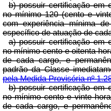
b) possuir certificação em 
no mínimo 120 (cento e vinte)
com experiência mínima de
específico de atuação de cad
a) possuir certificação em 
no mínimo cento e oitenta ho
de cada cargo, e permanên
padrão da Classe imediata
pela Medida Provisória nº 1.2
b) possuir certificação em 
no mínimo cento e vinte hor
de cada cargo, e permanênc