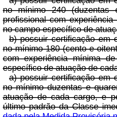
a) possuir certificação em 
no mínimo 240 (duzentas e 
profissional com experiênci
no campo específico de atuaç
b) possuir certificação em 
no mínimo 180 (cento e oitenta
com experiência mínima de
específico de atuação de cad
a) possuir certificação em 
no mínimo duzentas e quare
atuação de cada cargo, e 
último padrão da Classe im
dada pela Medida Provisória n