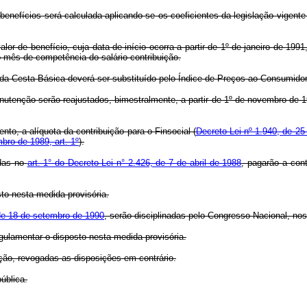
 benefícios será calculada aplicando-se os coeficientes da legislação vigente
alor de benefício, cuja data de início ocorra a partir de 1º de janeiro de 
o mês de competência do salário-contribuição.
e da Cesta Básica deverá ser substituído pelo Índice de Preços ao Consumidor
anutenção serão reajustados, bimestralmente, a partir de 1º de novembro de 1
cento, a alíquota da contribuição para o Finsocial (
Decreto-Lei nº 1.940, de 25 
bro de 1989, art. 1º
).
idas no
art. 1° do Decreto-Lei n° 2.426, de 7 de abril de 1988
, pagarão a con
sto nesta medida provisória.
de 18 de setembro de 1990
, serão disciplinadas pelo Congresso Nacional, no
egulamentar o disposto nesta medida provisória.
ação, revogadas as disposições em contrário.
ública.