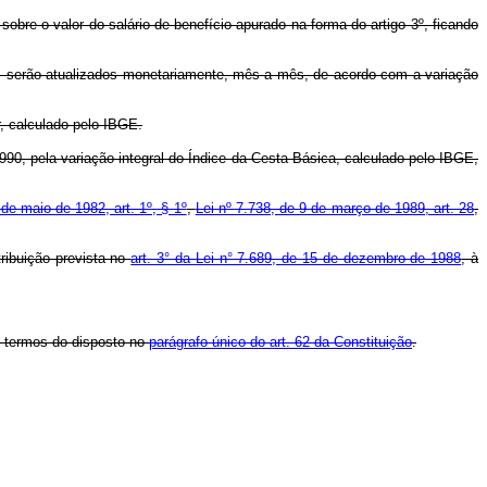
 sobre o valor do salário-de-benefício apurado na forma do artigo 3º, ficando
1991, serão atualizados monetariamente, mês a mês, de acordo com a variação
, calculado pelo IBGE.
990, pela variação integral do Índice da Cesta Básica, calculado pelo IBGE,
de maio de 1982, art. 1º, § 1º
,
Lei nº 7.738, de 9 de março de 1989, art. 28
,
tribuição prevista no
art. 3° da Lei n° 7.689, de 15 de dezembro de 1988
, à
s termos do disposto no
parágrafo único do art. 62 da Constituição
.