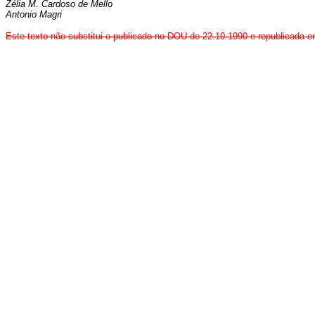
Zélia M. Cardoso de Mello
Antonio Magri
Este texto não substitui o publicado no DOU de 22.10.1990 e republicada 