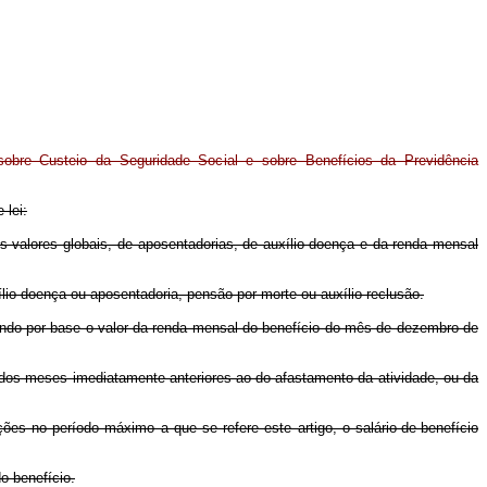
sobre Custeio da Seguridade Social e sobre Benefícios da Previdência
 lei:
us valores globais, de aposentadorias, de auxílio-doença e da renda mensal
lio-doença ou aposentadoria, pensão por morte ou auxílio-reclusão.
 tendo por base o valor da renda mensal do benefício do mês de dezembro de
ção dos meses imediatamente anteriores ao do afastamento da atividade, ou da
ões no período máximo a que se refere este artigo, o salário-de-benefício
o benefício.