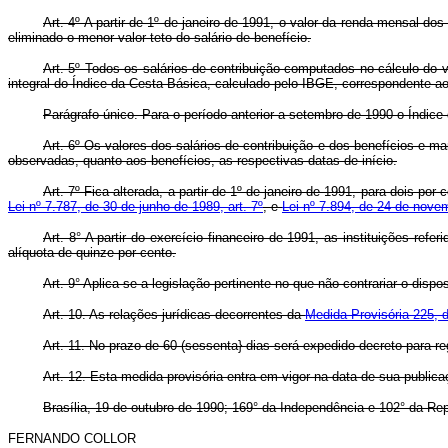
Art. 4º A partir de 1º de janeiro de 1991, o valor da renda mensal dos
eliminado o menor valor-teto do salário-de-benefício.
Art. 5º Todos os salários-de-contribuição computados no cálculo do v
integral do Índice da Cesta Básica, calculado pelo IBGE, correspondente a
Parágrafo único. Para o período anterior a setembro de 1990 o Índic
Art. 6º Os valores dos salários-de-contribuição e dos benefícios e m
observadas, quanto aos benefícios, as respectivas datas de início.
Art. 7º Fica alterada, a partir de 1º de janeiro de 1991, para dois por 
Lei nº 7.787, de 30 de junho de 1989, art. 7º
, e
Lei nº 7.894, de 24 de novem
Art. 8° A partir do exercício financeiro de 1991, as instituições refer
alíquota de quinze por cento.
Art. 9° Aplica-se a legislação pertinente no que não contrariar o dispo
Art. 10. As relações jurídicas decorrentes da
Medida Provisória 225, 
Art. 11. No prazo de 60 (sessenta} dias será expedido decreto para r
Art. 12. Esta medida provisória entra em vigor na data de sua public
Brasília, 19 de outubro de 1990; 169° da Independência e 102° da Rep
FERNANDO COLLOR