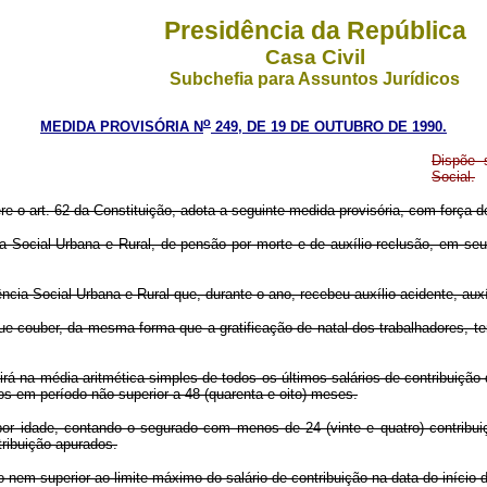
Presidência da República
Casa Civil
Subchefia para Assuntos Jurídicos
o
MEDIDA PROVISÓRIA N
249, DE 19 DE OUTUBRO DE 1990.
Dispõe 
Social.
re o art. 62 da Constituição, adota a seguinte medida provisória, com força de
ncia Social Urbana e Rural, de pensão por morte e de auxílio-reclusão, em se
cia Social Urbana e Rural que, durante o ano, recebeu auxílio-acidente, auxí
 que couber, da mesma forma que a gratificação de natal dos trabalhadores,
sistirá na média aritmética simples de todos os últimos salários-de-contribui
dos em período não superior a 48 (quarenta e oito) meses.
or idade, contando o segurado com menos de 24 (vinte e quatro) contribuiç
tribuição apurados.
o nem superior ao limite máximo do salário-de-contribuição na data do início d