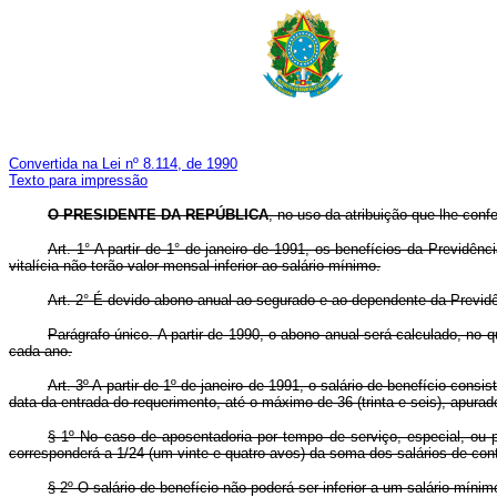
Convertida na Lei nº 8.114, de 1990
Texto para impressão
O PRESIDENTE DA REPÚBLICA
, no uso da atribuição que lhe confe
Art. 1° A partir de 1° de janeiro de 1991, os benefícios da Previdê
vitalícia não terão valor mensal inferior ao salário mínimo.
Art. 2° É devido abono anual ao segurado e ao dependente da Previdên
Parágrafo único. A partir de 1990, o abono anual será calculado, no
cada ano.
Art. 3º A partir de 1º de janeiro de 1991, o salário-de-benefício con
data da entrada do requerimento, até o máximo de 36 (trinta e seis), apura
§ 1º No caso de aposentadoria por tempo de serviço, especial, ou p
corresponderá a 1/24 (um vinte e quatro avos) da soma dos salários-de-con
§ 2º O salário-de-benefício não poderá ser inferior a um salário mínim