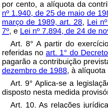
por cento, a alíquota da contr
nº 1.940, de 25 de maio de 1982
março de 1989, art. 28
,
Lei n
7º
, e
Lei nº 7.894, de 24 de no
Art. 8° A partir do exercíci
referidas no
art. 1° do Decreto
pagarão a contribuição previs
dezembro de 1988
, à alíquota
Art. 9° Aplica-se a legislaç
disposto nesta medida provisór
Art. 10. As relações jurídi